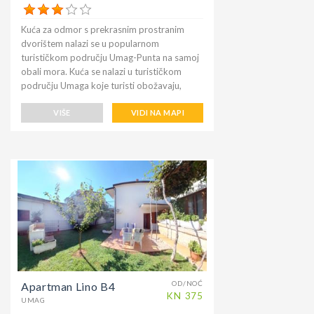
Kuća za odmor s prekrasnim prostranim
dvorištem nalazi se u popularnom
turističkom području Umag-Punta na samoj
obali mora. Kuća se nalazi u turističkom
području Umaga koje turisti obožavaju,
zbog raznolikosti plaža i obale okružene
bujnom mediteranskom vegetacijom
VIŠE
VIDI NA MAPI
bogatom biljkama različitih vrsta zimzelenog
grmlja, bora i čempresa. Položaj je savršen
za obitelji s djecom zbog blizine plaža. Do
kupališta je lako doći pješice za nekoliko
minuta. Mjesto je mirno, sunčano okruženo
zelenilom, ali i dalje centralno. Teniski tereni
na kojima se već godinama održava poznati
umaški ATP Open Croatia teniski turnir na
800 m. Kuća nudi prekrasno ograđeno i
njegovano dorište, mali maslinik i dva
apartmana za iznajmljivanje.
OD/NOĆ
Apartman Lino B4
KN
375
UMAG