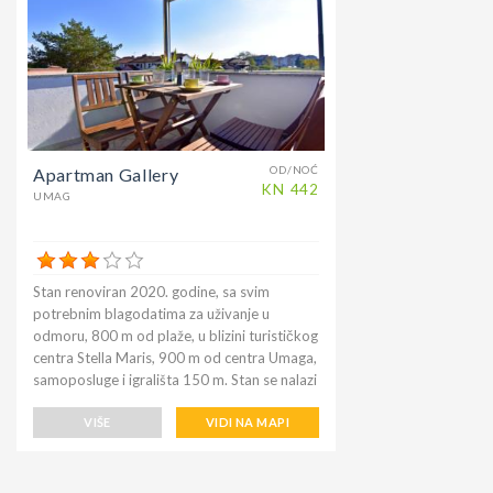
satelitskim programima. Blizina pješčane
plaže s mogućnošću iznajmljivanja ležaljki i
suncobrana za obitelji s djecom ili za parove
obližnja, lijepa i dobro opremljena plaža sa
šljunkom i mirno područje čine lokaciju
apartmana idealnom za obitelji s djecom ili
za oni koji vole spokoj.
OD/NOĆ
Apartman Gallery
KN
442
UMAG
Stan renoviran 2020. godine, sa svim
potrebnim blagodatima za uživanje u
odmoru, 800 m od plaže, u blizini turističkog
centra Stella Maris, 900 m od centra Umaga,
samoposluge i igrališta 150 m. Stan se nalazi
na prvom katu terasaste kuće (prva od
kompleksa) u stambenom dijelu, dakle vrlo
VIŠE
VIDI NA MAPI
mirno. Smještaj pogodan za parove ili
obitelji s djecom. Apartman sadrži dvije
dvokrevetne spavaće sobe, posteljinu