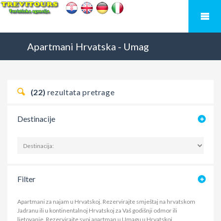
Apartmani
Hrvatska
-
Umag
(22)
rezultata pretrage
Destinacije
Filter
Apartmani za najam u Hrvatskoj. Rezervirajte smještaj na hrvatskom
Jadranu ili u kontinentalnoj Hrvatskoj za Vaš godišnji odmor ili
ljetovanje.
Rezervirajte svoj apartman u Umagu u Hrvatskoj.