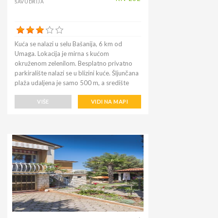
SAVUDRIJA
za obilazak muzeja, akvarija, katedrala,
šetnje poznatim jezerom Umag. Za one koji
uživaju u teretani na rivi, na otvorenom je
besplatno, a obližnji restoran Lorenzo
Kuća se nalazi u selu Bašanija, 6 km od
poslužuje izvrsna jela od ribe. Kupovina
Umaga. Lokacija je mirna s kućom
vrijedi nekoliko milja do Kauflanda ili
okruženom zelenilom. Besplatno privatno
Plodina, koji su dva najpovoljnija
parkiralište nalazi se u blizini kuće. Šljunčana
supermarketa u gradu.
plaža udaljena je samo 500 m, a središte
Bašanije udaljeno je 200 metara, gdje se
nalaze pekara, bar, pošta, banka, restorani.
VIŠE
VIDI NA MAPI
Prednosti ovog smještaja su čistoća i mir.