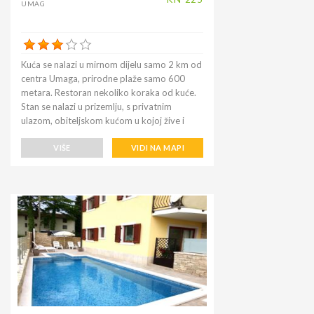
UMAG
Kuća se nalazi u mirnom dijelu samo 2 km od
centra Umaga, prirodne plaže samo 600
metara. Restoran nekoliko koraka od kuće.
Stan se nalazi u prizemlju, s privatnim
ulazom, obiteljskom kućom u kojoj žive i
vlasnici koji imaju poslušnog psa. Gostima su
na raspolaganju dvorište, tri bicikla za
VIŠE
VIDI NA MAPI
odrasle i jedan za djecu. Ograđeno dvorište
pruža dodatnu sigurnost gostima, njihovim
automobilima i kućnim ljubimcima. Područje
koje preferiraju gosti koji vole mirne,
nenatrpane i prirodne plaže. Blizu kuće nalazi
se sjenica sa roštiljem i vrtnom garniturom, s
pogledom na krajolik. Ovdje se možete
opustiti čitajući knjigu popodne ili provesti
večeri na otvorenom. Kućni ljubimci su
dobrodošli, najviše jedan po boravku. U
središtu za posjet muzeju, akvariju, katedrali