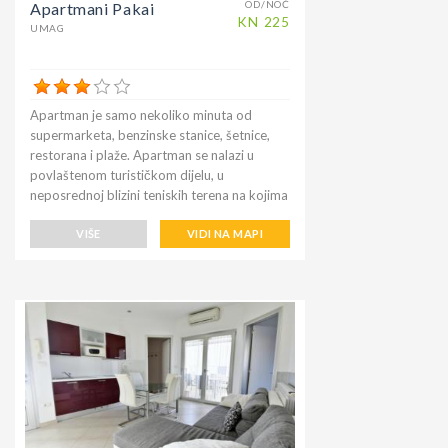
OD/NOĆ
Apartmani Pakai
KN
225
UMAG
Apartman je samo nekoliko minuta od
supermarketa, benzinske stanice, šetnice,
restorana i plaže. Apartman se nalazi u
povlaštenom turističkom dijelu, u
neposrednoj blizini teniskih terena na kojima
se već godinama održava poznati ATP
teniski turnir u Umagu. Plaža i centar Umaga
VIŠE
VIDI NA MAPI
nalaze se na pješačkoj udaljenosti, šetnice
samo 250 m. Bar uz more u kojem možete
ujutro uživati u ukusnoj kavi gledajući more,
čamce usidrene u marini i brodove umaških
ribara. Benzinska postaja na 300 m.