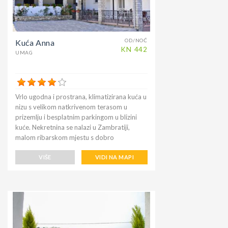
OD/NOĆ
Kuća Anna
KN
442
UMAG
Vrlo ugodna i prostrana, klimatizirana kuća u
nizu s velikom natkrivenom terasom u
prizemlju i besplatnim parkingom u blizini
kuće. Nekretnina se nalazi u Zambratiji,
malom ribarskom mjestu s dobro
opremljenom pješčanom plažom, što je
idealno za obitelji s djecom ili parove. Kuća
VIŠE
VIDI NA MAPI
ima 2 dvokrevetne sobe, posteljinu (mijenja
se tjedno), svaka ima klima uređaj, 2
kupaonice s tušem, ručnike (mijenja se
tjedno), perilicu rublja, otvorenu kuhinju s 4
ploče za kuhanje, mikrovalnu pećnicu,
hladnjak sa zamrzivačem i dnevni boravak s