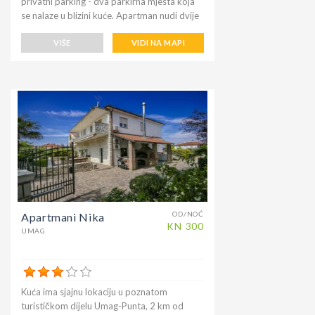
privatni parking - dva parkirna mjesta koja
se nalaze u blizini kuće. Apartman nudi dvije
spavaće sobe s bračnim krevetom i jednu s
dva odvojena kreveta, potpuno opremljenu
VIŠE
VIDI NA MAPI
kuhinju, perilicu posuđa, dnevni boravak sa
SAT TV, dvije kupaonice s tušem, perilicom
rublja, mikrovalnu pećnicu, klima uređajem.
Kućni ljubimci su dobrodošli uz dodatne
troškove. Apartman je 'idealan za obitelji ili
parove koji putuju zajedno. Samoposluga i
250 m, ljekarna 150 m, banka 150 m i šetnja
uz more u Umagu udaljeni su samo 160 m.
Plaže oko 1100 m, a centar grada oko 800
m od kuće. Apartman je na dobroj lokaciji jer
se nalazi između centra Umaga i plaža, vrlo
blizu supermarketa i bankomata.
OD/NOĆ
Apartmani Nika
KN
300
UMAG
Kuća ima sjajnu lokaciju u poznatom
turističkom dijelu Umag-Punta, 2 km od