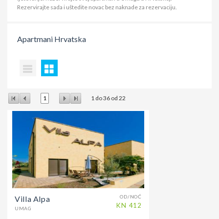
Rezervirajte sada i uštedite novac bez naknade za rezervaciju.
Apartmani
Hrvatska
1
1
do
36
od
22
OD/NOĆ
Villa Alpa
KN
412
UMAG