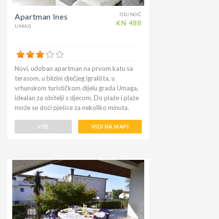
OD/NOĆ
Apartman Ines
KN
488
UMAG
Novi, udoban apartman na prvom katu sa
terasom, u blizini dječjeg igrališta, u
vrhunskom turističkom dijelu grada Umaga,
idealan za obitelji s djecom. Do plaže i plaže
može se doći pješice za nekoliko minuta.
Apartman je potpuno opremljen i opremljen
sa svime što vam je potrebno za opuštajući
VIŠE
VIDI NA MAPI
odmor. Klimatizirana je, s besplatnim
bežičnim pristupom internetu, u mirnom
okruženju okruženom zelenilom, ali još uvijek
centralnim. U blizini teniskih terena, gdje se
već godinama održava poznati Umag open
Croatia ATP teniski turnir.