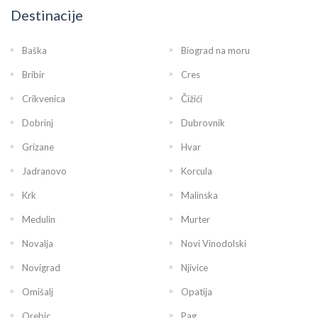
nadzorom vlasnice.
Destinacije
Baška
Biograd na moru
Bribir
Cres
Crikvenica
Čižići
Dobrinj
Dubrovnik
Grizane
Hvar
Jadranovo
Korcula
Krk
Malinska
Medulin
Murter
Novalja
Novi Vinodolski
Novigrad
Njivice
Omišalj
Opatija
Orebic
Pag