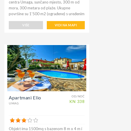
centra Umaga, sunčano mjesto, 300 m od
mora, 300 metara od plaže. Ukupne
površine su 1'500 m2 (ograđene) s uređenim
vrtom, bazenom (8 x 4 m, dubine 135 cm,
otvoren od 23.04. Do 30.09.) Doručak
VIŠE
VIDI NA MAPI
dostupan na zahtjev (uz doplatu). Trgovina
prehrambenim proizvodima je samo 500m,
restoran 200m. Teniski tereni udaljeni su
samo 200 metara, a javni teren 20 metara.
OD/NOĆ
Apartmani Elio
KN
338
UMAG
Objekt ima 1500mq s bazenom 8 m x 4 m i