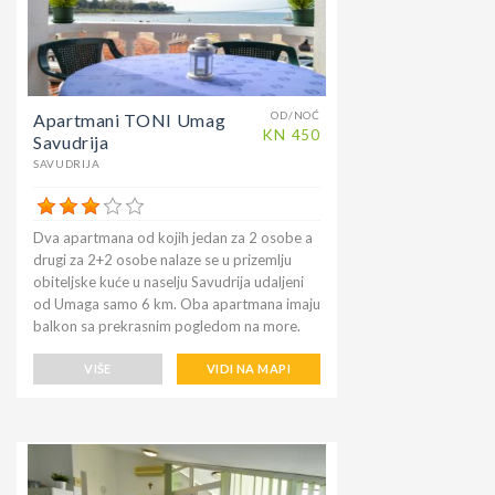
kaučem na razvlačenje. za dvije osobe, klima
uređaj, besplatni bežični pristup internetu,
SAT TV. Velika terasa od 12 četvornih
metara s vrtnim namještajem poziva vas da
ljetne večeri provedete s prijateljima.
OD/NOĆ
Apartmani TONI Umag
KN
450
Savudrija
SAVUDRIJA
Dva apartmana od kojih jedan za 2 osobe a
drugi za 2+2 osobe nalaze se u prizemlju
obiteljske kuće u naselju Savudrija udaljeni
od Umaga samo 6 km. Oba apartmana imaju
balkon sa prekrasnim pogledom na more.
Pored kuće nalazi se javno besplatno
parkiralište. Na ulazu mala terasa i park.
VIŠE
VIDI NA MAPI
Apartmani imaju besplatan internet Wi-fi,
klima uređaj i satelitski TV prijemnik.
Balkonska strana je na prvom katu zgrade a
u prizemlju sa morske strane nalaze se dva
restorana gdje možete uživati u ribljim