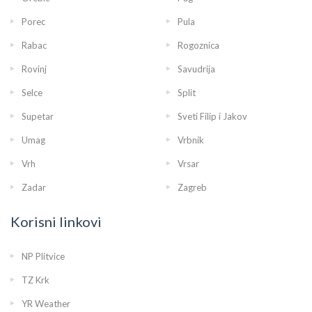
Porec
Pula
Rabac
Rogoznica
Rovinj
Savudrija
Selce
Split
Supetar
Sveti Filip i Jakov
Umag
Vrbnik
Vrh
Vrsar
Zadar
Zagreb
Korisni linkovi
NP Plitvice
TZ Krk
YR Weather