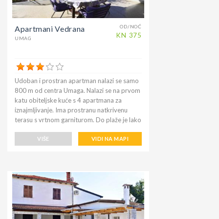
OD/NOĆ
Apartmani Vedrana
KN
375
UMAG
Udoban i prostran apartman nalazi se samo
800 m od centra Umaga. Nalazi se na prvom
katu obiteljske kuće s 4 apartmana za
iznajmljivanje. Ima prostranu natkrivenu
terasu s vrtnom garniturom. Do plaže je lako
doći pješice u nekoliko minuta (udaljenost
1400 m), Ultra supermarket na 250 m,
VIŠE
VIDI NA MAPI
najbliži i najjeftiniji restoran "Gostionica
Koper" na samo 250 m. Lokacija je odlična
za blizinu grada i plaža, ili za prisustvovanje
poznatom teniskom turniru ATP Open
Croatia koji se već godinama održava u
Umagu na području Stella Maris.