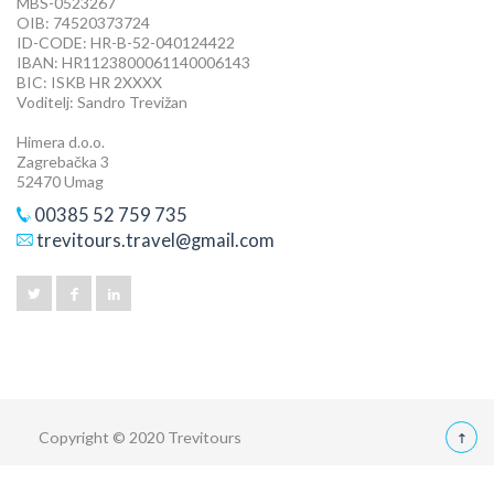
MBS-0523267
OIB: 74520373724
ID-CODE: HR-B-52-040124422
IBAN: HR1123800061140006143
BIC: ISKB HR 2XXXX
Voditelj: Sandro Trevižan
Himera d.o.o.
Zagrebačka 3
52470 Umag
00385 52 759 735
trevitours.travel@gmail.com
Copyright © 2020 Trevitours