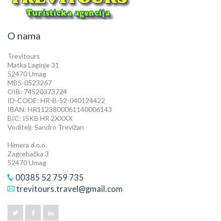
O nama
Trevitours
Matka Laginje 31
52470 Umag
MBS-0523267
OIB: 74520373724
ID-CODE: HR-B-52-040124422
IBAN: HR1123800061140006143
BIC: ISKB HR 2XXXX
Voditelj: Sandro Trevižan
Himera d.o.o.
Zagrebačka 3
52470 Umag
00385 52 759 735
trevitours.travel@gmail.com