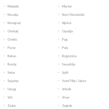
Medulin
Murter
Novalja
Novi Vinodolski
Novigrad
Njivice
Omišalj
Opatija
Orebic
Pag
Porec
Pula
Rabac
Rogoznica
Rovinj
Savudrija
Selce
Split
Supetar
Sveti Filip i Jakov
Umag
Vrbnik
Vrh
Vrsar
Zadar
Zagreb