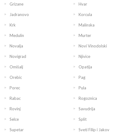
Grizane
Hvar
Jadranovo
Korcula
Krk
Malinska
Medulin
Murter
Novalja
Novi Vinodolski
Novigrad
Njivice
Omišalj
Opatija
Orebic
Pag
Porec
Pula
Rabac
Rogoznica
Rovinj
Savudrija
Selce
Split
Supetar
Sveti Filip i Jakov