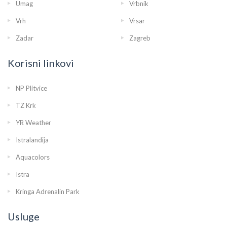
Umag
Vrbnik
Vrh
Vrsar
Zadar
Zagreb
Korisni linkovi
NP Plitvice
TZ Krk
YR Weather
Istralandija
Aquacolors
Istra
Kringa Adrenalin Park
Usluge