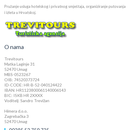
Pružanje usluga hotelskog i privatnog smještaja, organiziranje putovanja
i izleta u Hrvatskoj.
O nama
Trevitours
Matka Laginje 31
52470 Umag
MBS-0523267
OIB: 74520373724
ID-CODE: HR-B-52-040124422
IBAN: HR1123800061140006143
BIC: ISKB HR 2XXXX
Voditelj: Sandro Trevižan
Himera d.o.o.
Zagrebačka 3
52470 Umag