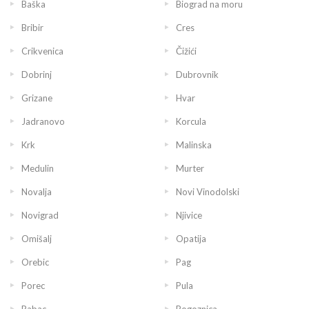
Baška
Biograd na moru
Bribir
Cres
Crikvenica
Čižići
Dobrinj
Dubrovnik
Grizane
Hvar
Jadranovo
Korcula
Krk
Malinska
Medulin
Murter
Novalja
Novi Vinodolski
Novigrad
Njivice
Omišalj
Opatija
Orebic
Pag
Porec
Pula
Rabac
Rogoznica