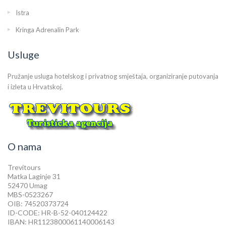
Istra
Kringa Adrenalin Park
Usluge
Pružanje usluga hotelskog i privatnog smještaja, organiziranje putovanja
i izleta u Hrvatskoj.
O nama
Trevitours
Matka Laginje 31
52470 Umag
MBS-0523267
OIB: 74520373724
ID-CODE: HR-B-52-040124422
IBAN: HR1123800061140006143