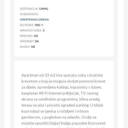
DESTINACIJA:
UMAG
SUBDOMAIN:
APARTMANI LORENA
DO MORA:
500
M
SPAVAĆIH SOBA:
3
PARKING:
DA
INTERNET:
DA
BAZEN:
NE
Apartman od 33 m2 ima spavaću sobu s bračnim
krevetom u koju je moguće dodati pomoćni krevet
za dijete, opremljenu kuhinju, kupaonicu s tušem,
besplatan Wi-Fi internet priključak, TV ravnog
ekrana sa satelitskim programima, klima uređaj,
terasu na ulaz i privatni ograđeni parking. U blizini
kuće nalazi se sjenica s roštiljem i vrtnom
garniturom, s pogledom na zelenilo. Ovdje se
možete opustiti čitajući knjigu popodne ili provesti