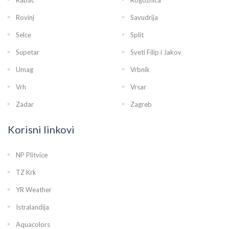
Rovinj
Savudrija
Selce
Split
Supetar
Sveti Filip i Jakov
Umag
Vrbnik
Vrh
Vrsar
Zadar
Zagreb
Korisni linkovi
NP Plitvice
TZ Krk
YR Weather
Istralandija
Aquacolors