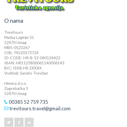
O nama
Trevitours
Matka Laginje 31
52470 Umag
MBS-0523267
OIB: 74520373724
ID-CODE: HR-B-52-040124422
IBAN: HR1123800061140006143
BIC: ISKB HR 2XXXX
Voditelj: Sandro Trevižan
Himera d.o.o.
Zagrebačka 3
52470 Umag
00385 52 759 735
trevitours.travel@gmail.com