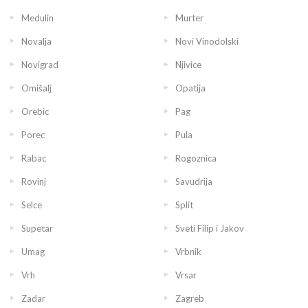
Medulin
Murter
Novalja
Novi Vinodolski
Novigrad
Njivice
Omišalj
Opatija
Orebic
Pag
Porec
Pula
Rabac
Rogoznica
Rovinj
Savudrija
Selce
Split
Supetar
Sveti Filip i Jakov
Umag
Vrbnik
Vrh
Vrsar
Zadar
Zagreb