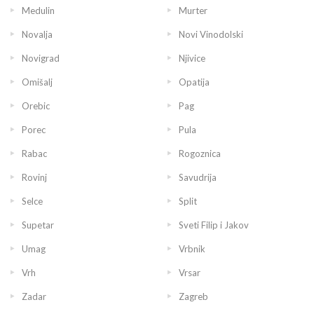
Medulin
Murter
Novalja
Novi Vinodolski
Novigrad
Njivice
Omišalj
Opatija
Orebic
Pag
Porec
Pula
Rabac
Rogoznica
Rovinj
Savudrija
Selce
Split
Supetar
Sveti Filip i Jakov
Umag
Vrbnik
Vrh
Vrsar
Zadar
Zagreb