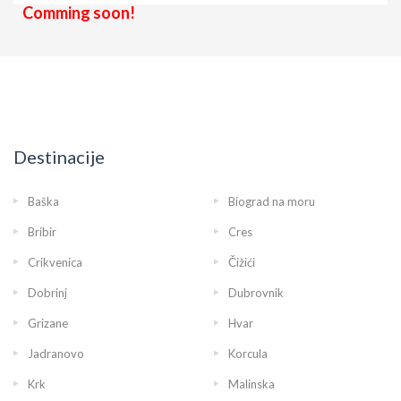
Comming soon!
Destinacije
Baška
Biograd na moru
Bribir
Cres
Crikvenica
Čižići
Dobrinj
Dubrovnik
Grizane
Hvar
Jadranovo
Korcula
Krk
Malinska