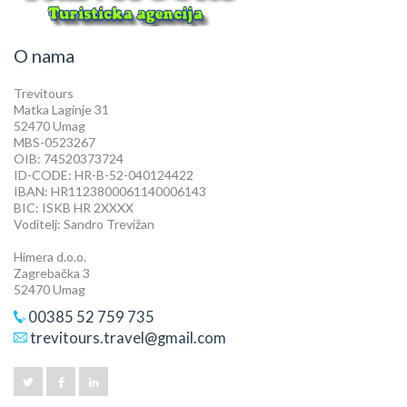
O nama
Trevitours
Matka Laginje 31
52470 Umag
MBS-0523267
OIB: 74520373724
ID-CODE: HR-B-52-040124422
IBAN: HR1123800061140006143
BIC: ISKB HR 2XXXX
Voditelj: Sandro Trevižan
Himera d.o.o.
Zagrebačka 3
52470 Umag
00385 52 759 735
trevitours.travel@gmail.com