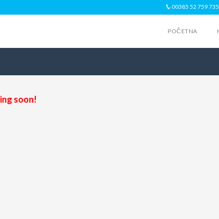
00385 52 759 735
POČETNA
ng soon!