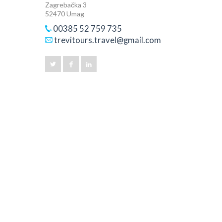
Zagrebačka 3
52470 Umag
00385 52 759 735
trevitours.travel@gmail.com