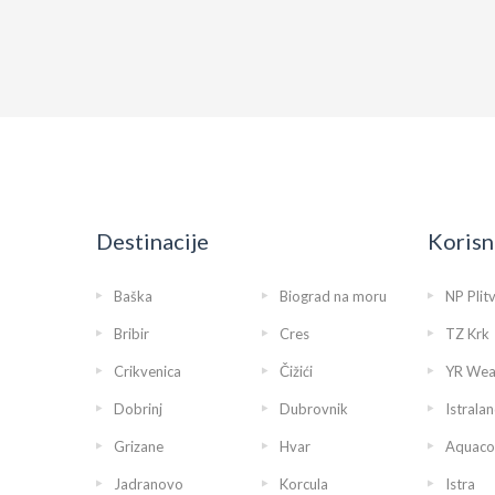
Destinacije
Korisn
Baška
Biograd na moru
NP Plit
Bribir
Cres
TZ Krk
Crikvenica
Čižići
YR Wea
Dobrinj
Dubrovnik
Istralan
Grizane
Hvar
Aquaco
Jadranovo
Korcula
Istra