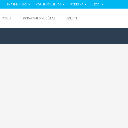
IZNAJMLJIVAČI
KORISNICI USLUGA
PODRŠKA
JEZICI
HOTELI
PRIVATNI SMJEŠTAJ
IZLETI