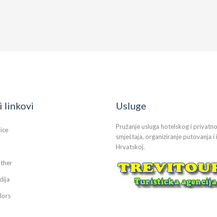
i linkovi
Usluge
Pružanje usluga hotelskog i privatn
vice
smještaja, organiziranje putovanja i 
Hrvatskoj.
ther
dija
lors