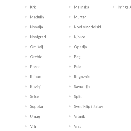
Krk
Malinska
Kringa 
Medulin
Murter
Novalja
Novi Vinodolski
Novigrad
Njivice
Omišalj
Opatija
Orebic
Pag
Porec
Pula
Rabac
Rogoznica
Rovinj
Savudrija
Selce
Split
Supetar
Sveti Filip i Jakov
Umag
Vrbnik
Vrh
Vrsar