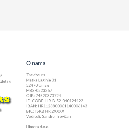
O nama
Trevitours
og
Matka Laginje 31
izleta u
52470 Umag
MBS-0523267
OIB: 74520373724
ID-CODE: HR-B-52-040124422
IBAN: HR1123800061140006143
BIC: ISKB HR 2XXXX
Voditelj: Sandro Trevižan
Himera d.o.o.