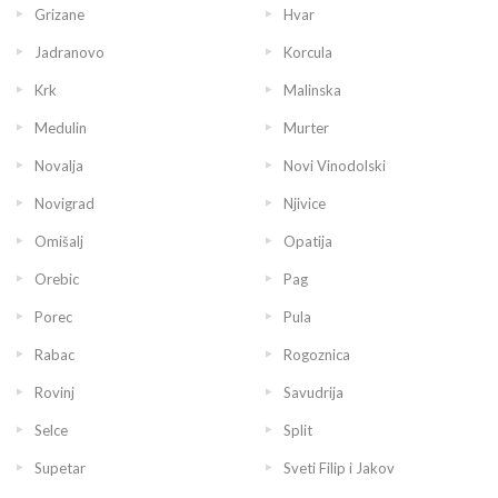
Grizane
Hvar
Jadranovo
Korcula
Krk
Malinska
Medulin
Murter
Novalja
Novi Vinodolski
Novigrad
Njivice
Omišalj
Opatija
Orebic
Pag
Porec
Pula
Rabac
Rogoznica
Rovinj
Savudrija
Selce
Split
Supetar
Sveti Filip i Jakov