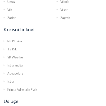
Umag
Vrbnik
Vrh
Vrsar
Zadar
Zagreb
Korisni linkovi
NP Plitvice
TZ Krk
YR Weather
Istralandija
Aquacolors
Istra
Kringa Adrenalin Park
Usluge