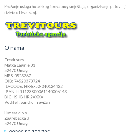
Pružanje usluga hotelskog i privatnog smještaja, organiziranje putovanja
i izleta u Hrvatskoj.
O nama
Trevitours
Matka Laginje 31
52470 Umag
MBS-0523267
OIB: 74520373724
ID-CODE: HR-B-52-040124422
IBAN: HR1123800061140006143
BIC: ISKB HR 2XXXX
Voditelj: Sandro Trevižan
Himera d.o.o.
Zagrebačka 3
52470 Umag