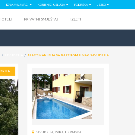
IZNAJMLJIVAČI
KORISNICI USLUGA
PODRŠKA
JEZICI
HOTELI
PRIVATNI SMJEŠTAJ
IZLETI
A
SAVUDRIJA
APARTMANI ELIA SA BAZENOM UMAG SAVUDRIJA
DRIJA
SAVUDRIJA
,
ISTRA
,
HRVATSKA