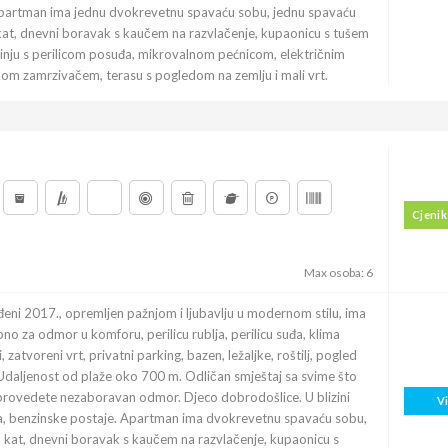
Apartman ima jednu dvokrevetnu spavaću sobu, jednu spavaću
at, dnevni boravak s kaučem na razvlačenje, kupaonicu s tušem
uhinju s perilicom posuđa, mikrovalnom pećnicom, električnim
om zamrzivačem, terasu s pogledom na zemlju i mali vrt.
Cjenik
Max osoba: 6
ni 2017., opremljen pažnjom i ljubavlju u modernom stilu, ima
no za odmor u komforu, perilicu rublja, perilicu suđa, klima
, zatvoreni vrt, privatni parking, bazen, ležaljke, roštilj, pogled
 Udaljenost od plaže oko 700 m. Odličan smještaj sa svime što
rovedete nezaboravan odmor. Djeco dobrodošlice. U blizini
V
na, benzinske postaje. Apartman ima dvokrevetnu spavaću sobu,
 kat, dnevni boravak s kaučem na razvlačenje, kupaonicu s