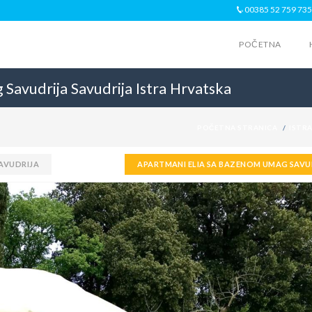
00385 52 759 735
POČETNA
 Savudrija
Savudrija
Istra
Hrvatska
POČETNA STRANICA
ISTR
AVUDRIJA
APARTMANI ELIA SA BAZENOM UMAG SAVU