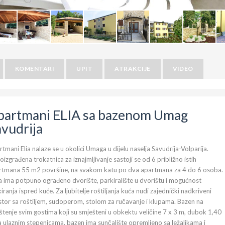
KOMENTARI
UPIT
ATRAKCIJE
VIDEO
partmani ELIA sa bazenom Umag
avudrija
tmani Elia nalaze se u okolici Umaga u dijelu naselja Savudrija-Volparija.
izgrađena trokatnica za iznajmljivanje sastoji se od 6 približno istih
rtmana 55 m2 površine, na svakom katu po dva apartmana za 4 do 6 osoba.
 ima potpuno ograđeno dvorište, parkiralište u dvorištu i mogućnost
iranja ispred kuće. Za ljubitelje roštiljanja kuća nudi zajednički nadkriveni
tor sa roštiljem, sudoperom, stolom za ručavanje i klupama. Bazen na
štenje svim gostima koji su smješteni u obkektu veličine 7 x 3 m, dubok 1,40
 ulaznim stepenicama, bazen ima sunčalište opremljeno sa ležaljkama i