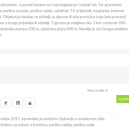
obranima , a pored bazena na raspolaganju je i vanjski tuš. Svi apartmani
u perilicu posuđa, perilicu rublja, satelitski TV prijemnik, besplatan internet
i. Objekat je idealan za obitelji sa djecom ili više porodica koje žele provesti
r u krugu prijatelja ili obitelji. Trgovina je udaljena oko 3 km, restoran 300
benzinska pumpa 200 m, pješčana plaža 800 m. Naselje je od Umaga udaljeno
m.
Max osoba: 6
Cjenik
adnje 2017, opremljen je pažnjom i ljubavlju u modernom stilu,
trebno za odmor u komforu, perilicu rublja, perilicu suđa,