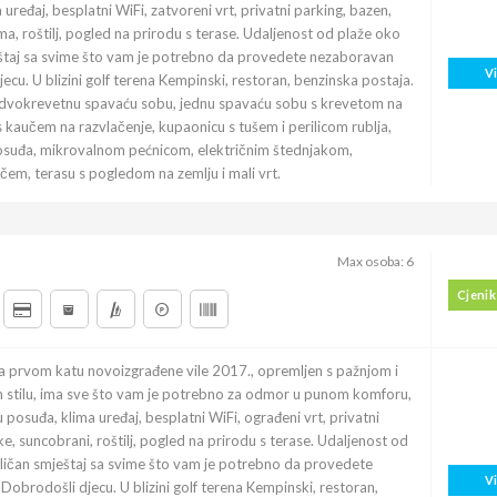
 uređaj, besplatni WiFi, zatvoreni vrt, privatni parking, bazen,
ma, roštilj, pogled na prirodu s terase. Udaljenost od plaže oko
štaj sa svime što vam je potrebno da provedete nezaboravan
V
cu. U blizini golf terena Kempinski, restoran, benzinska postaja.
dvokrevetnu spavaću sobu, jednu spavaću sobu s krevetom na
 kaučem na razvlačenje, kupaonicu s tušem i perilicom rublja,
posuđa, mikrovalnom pećnicom, električnim štednjakom,
em, terasu s pogledom na zemlju i mali vrt.
Max osoba: 6
Cjenik
a prvom katu novoizgrađene vile 2017., opremljen s pažnjom i
 stilu, ima sve što vam je potrebno za odmor u punom komforu,
icu posuđa, klima uređaj, besplatni WiFi, ograđeni vrt, privatni
ke, suncobrani, roštilj, pogled na prirodu s terase. Udaljenost od
ičan smještaj sa svime što vam je potrebno da provedete
V
brodošli djecu. U blizini golf terena Kempinski, restoran,