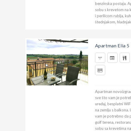
benzinska postaja. 
sobu s krevetom na k
i perilicom rublja, k
štednjakom, hladnjak
Apartman Elia 5
Apartman novoizgrađe
sve što vam je potreb
uređaj, besplatni WiFi
na zemlju s balkona.
vam je potrebno da p
golf terena, restora
sobu sa krevetima na