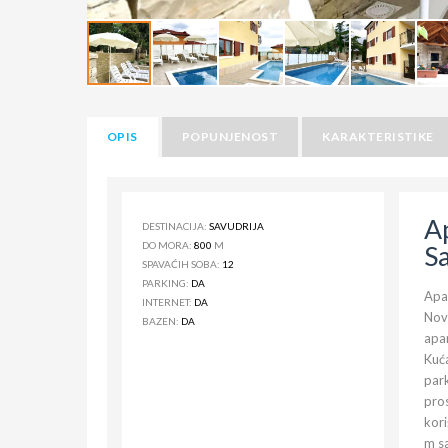
OPIS
POPUNJENOST
KARAKTERISTIKE
A
DESTINACIJA:
SAVUDRIJA
DO MORA:
800
M
S
SPAVAĆIH SOBA:
12
PARKING:
DA
Apar
INTERNET:
DA
Novo
BAZEN:
DA
apa
Kuća
park
pros
kori
m sa