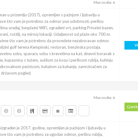
Max osoba: 6
an u prizemlju (2017), opremljen s pažnjom i ljubavlju u
sve što vam je potrebno za odmor pun udobnosti, perilicu
 klima uređaj, besplatni WiFi, ograđeni vrt, parking Privatni bazen,
rani, roštilj, na mirnoj lokaciji. Udaljenost od plaže oko 700 m.
 svime što vam je potrebno da provedete nezaboravan odmor.
V
lizini golf terena Kempinski, restoran, benzinska postaja.
vetnu sobu, spavaću sobu s krevetima na kat, dnevni boravak s
, kupaonicu s tušem, sušilom za kosu i perilicom rublja, kuhinju
 mikrovalnom pećnicom, kuhalom za kuhanje, zamrzivačem za
s državom pogled.
Max osoba: 6
Cjenik
izgrađen je 2017. godine, opremljen je pažnjom i ljubavlju u
sve što vam je potrebno za ugodan odmor, perilicu rublja,