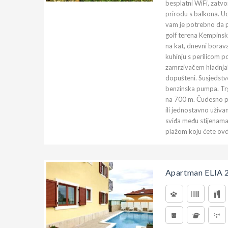
besplatni WiFi, zatvo
prirodu s balkona. U
vam je potrebno da p
golf terena Kempins
na kat, dnevni borava
kuhinju s perilicom 
zamrzivačem hladnjak
dopušteni. Susjedstvo
benzinska pumpa. Trg
na 700 m. Čudesno pod
ili jednostavno uživan
sviđa među stijenama
plažom koju ćete ovd
Apartman ELIA 