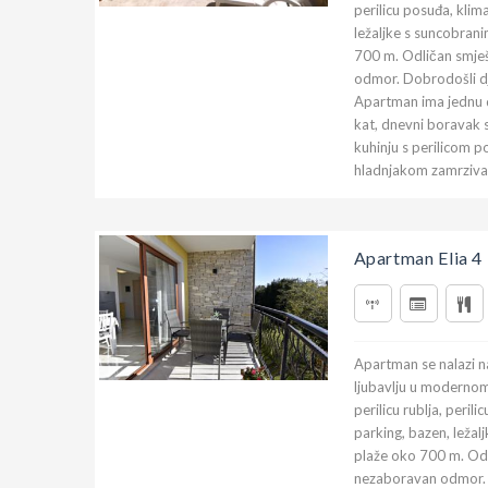
perilicu posuđa, klima
ležaljke s suncobrani
700 m. Odličan smje
odmor. Dobrodošli dje
Apartman ima jednu 
kat, dnevni boravak s
kuhinju s perilicom 
hladnjakom zamrzivač
Apartman Elia 4
Apartman se nalazi n
ljubavlju u modernom
perilicu rublja, peril
parking, bazen, ležalj
plaže oko 700 m. Odl
nezaboravan odmor. Do