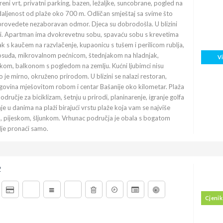
reni vrt, privatni parking, bazen, ležaljke, suncobrane, pogled na
daljenost od plaže oko 700 m. Odličan smještaj sa svime što
rovedete nezaboravan odmor. Djeca su dobrodošla. U blizini
ki. Apartman ima dvokrevetnu sobu, spavaću sobu s krevetima
k s kaučem na razvlačenje, kupaonicu s tušem i perilicom rublja,
posuđa, mikrovalnom pećnicom, štednjakom na hladnjak,
V
om, balkonom s pogledom na zemlju. Kućni ljubimci nisu
 je mirno, okruženo prirodom. U blizini se nalazi restoran,
ovina mješovitom robom i centar Bašanije oko kilometar. Plaža
ručje za biciklizam, šetnju u prirodi, planinarenje, igranje golfa
je u danima na plaži birajući vrstu plaže koja vam se najviše
, pijeskom, šljunkom. Vrhunac područja je obala s bogatom
je pronaći samo.
2
Cjenik