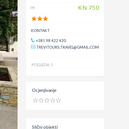
KN
750
OD
KONTAKT
+385 98 422 420
TREVITOURS.TRAVEL@GMAIL.COM
POGLEDA
1
:
Ocjenjivanje
Slični objekti