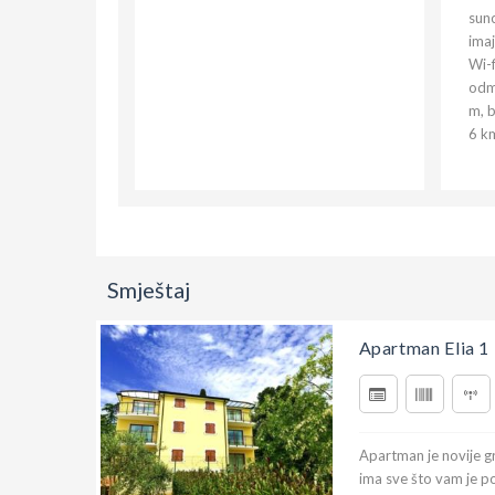
sunc
imaj
Wi-f
odmo
m, 
6 k
Smještaj
Apartman Elia 1
Apartman je novije gr
ima sve što vam je po