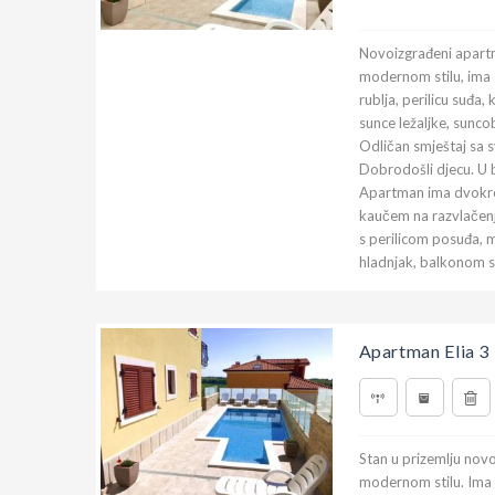
Novoizgrađeni apartm
modernom stilu, ima 
rublja, perilicu suđa,
sunce ležaljke, suncob
Odličan smještaj sa
Dobrodošli djecu. U b
Apartman ima dvokre
kaučem na razvlačenje
s perilicom posuđa,
hladnjak, balkonom 
Apartman Elia 3
Stan u prizemlju novo
modernom stilu. Ima 