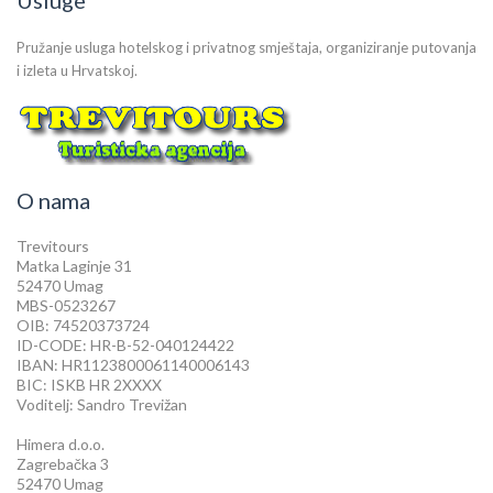
Pružanje usluga hotelskog i privatnog smještaja, organiziranje putovanja
i izleta u Hrvatskoj.
O nama
Trevitours
Matka Laginje 31
52470 Umag
MBS-0523267
OIB: 74520373724
ID-CODE: HR-B-52-040124422
IBAN: HR1123800061140006143
BIC: ISKB HR 2XXXX
Voditelj: Sandro Trevižan
Himera d.o.o.
Zagrebačka 3
52470 Umag