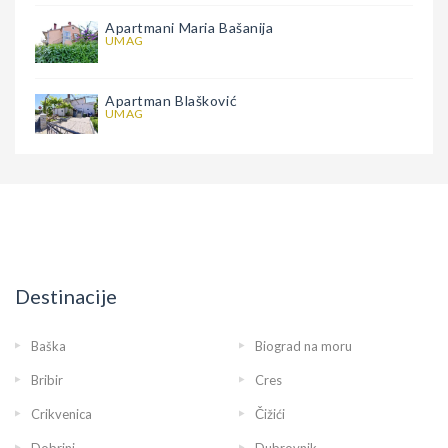
Apartmani Maria Bašanija
UMAG
Apartman Blašković
UMAG
Destinacije
Baška
Biograd na moru
Bribir
Cres
Crikvenica
Čižići
Dobrinj
Dubrovnik