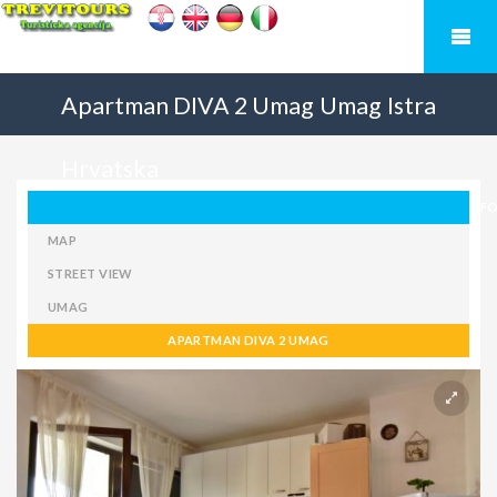
Apartman DIVA 2 Umag
Umag
Istra
Hrvatska
F
MAP
STREET VIEW
UMAG
APARTMAN DIVA 2 UMAG