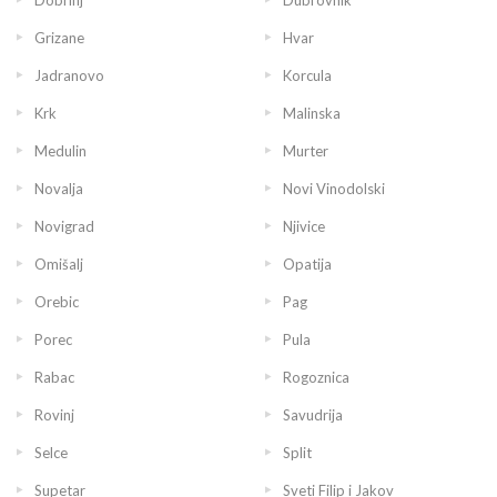
Grizane
Hvar
Jadranovo
Korcula
Krk
Malinska
Medulin
Murter
Novalja
Novi Vinodolski
Novigrad
Njivice
Omišalj
Opatija
Orebic
Pag
Porec
Pula
Rabac
Rogoznica
Rovinj
Savudrija
Selce
Split
Supetar
Sveti Filip i Jakov