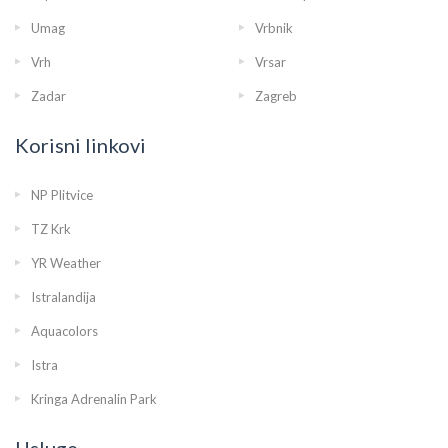
Umag
Vrbnik
Vrh
Vrsar
Zadar
Zagreb
Korisni linkovi
NP Plitvice
TZ Krk
YR Weather
Istralandija
Aquacolors
Istra
Kringa Adrenalin Park
Usluge