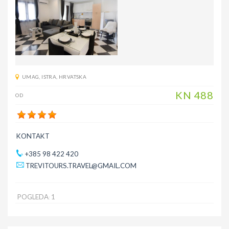
UMAG
,
ISTRA
,
HRVATSKA
KN
488
OD
KONTAKT
+385 98 422 420
TREVITOURS.TRAVEL@GMAIL.COM
POGLEDA
1
: