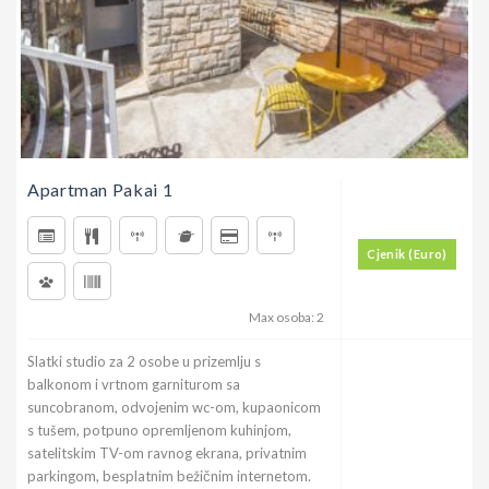
Apartman Pakai 1
Cjenik (Euro)
Max osoba: 2
Slatki studio za 2 osobe u prizemlju s
balkonom i vrtnom garniturom sa
suncobranom, odvojenim wc-om, kupaonicom
s tušem, potpuno opremljenom kuhinjom,
satelitskim TV-om ravnog ekrana, privatnim
parkingom, besplatnim bežičnim internetom.