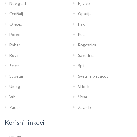
Novigrad
Njivice
Omišalj
Opatija
Orebic
Pag
Porec
Pula
Rabac
Rogoznica
Rovinj
Savudrija
Selce
Split
Supetar
Sveti Filip i Jakov
Umag
Vrbnik
Vrh
Vrsar
Zadar
Zagreb
Korisni linkovi