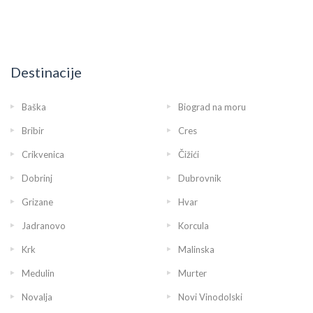
Destinacije
Baška
Biograd na moru
Bribir
Cres
Crikvenica
Čižići
Dobrinj
Dubrovnik
Grizane
Hvar
Jadranovo
Korcula
Krk
Malinska
Medulin
Murter
Novalja
Novi Vinodolski