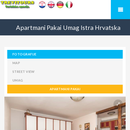
Apartmani Pakai
Umag
Istra
Hrvatska
FOTOGRAFIJE
MAP
STREET VIEW
UMAG
APARTMANI PAKAI