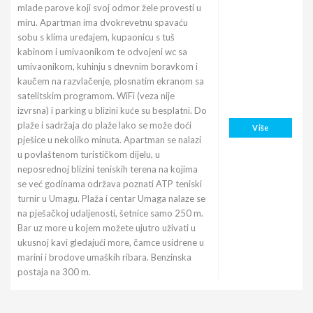
mlade parove koji svoj odmor žele provesti u
miru. Apartman ima dvokrevetnu spavaću
sobu s klima uređajem, kupaonicu s tuš
kabinom i umivaonikom te odvojeni wc sa
umivaonikom, kuhinju s dnevnim boravkom i
kaučem na razvlačenje, plosnatim ekranom sa
satelitskim programom. WiFi (veza nije
izvrsna) i parking u blizini kuće su besplatni. Do
plaže i sadržaja do plaže lako se može doći
Više
pješice u nekoliko minuta. Apartman se nalazi
u povlaštenom turističkom dijelu, u
neposrednoj blizini teniskih terena na kojima
se već godinama održava poznati ATP teniski
turnir u Umagu. Plaža i centar Umaga nalaze se
na pješačkoj udaljenosti, šetnice samo 250 m.
Bar uz more u kojem možete ujutro uživati u
ukusnoj kavi gledajući more, čamce usidrene u
marini i brodove umaških ribara. Benzinska
postaja na 300 m.