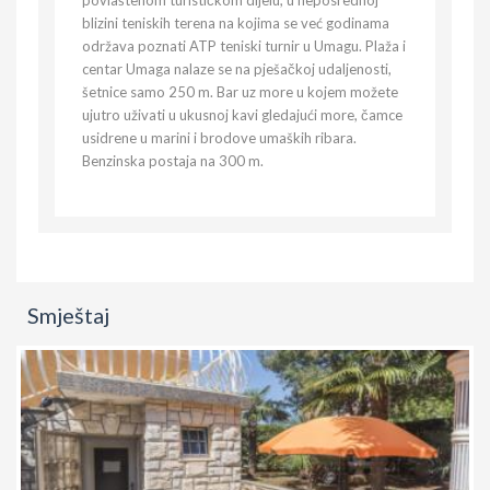
povlaštenom turističkom dijelu, u neposrednoj
blizini teniskih terena na kojima se već godinama
održava poznati ATP teniski turnir u Umagu. Plaža i
centar Umaga nalaze se na pješačkoj udaljenosti,
šetnice samo 250 m. Bar uz more u kojem možete
ujutro uživati u ukusnoj kavi gledajući more, čamce
usidrene u marini i brodove umaških ribara.
Benzinska postaja na 300 m.
Smještaj