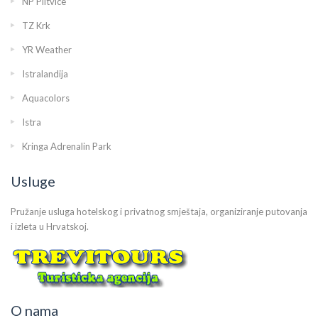
NP Plitvice
TZ Krk
YR Weather
Istralandija
Aquacolors
Istra
Kringa Adrenalin Park
Usluge
Pružanje usluga hotelskog i privatnog smještaja, organiziranje putovanja
i izleta u Hrvatskoj.
O nama