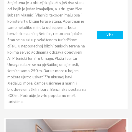
Smještena je u obiteljskoj kući s još dva stana
od kojih je jedan iznajmljen, a u drugom žive
ljubazni vlasnici. Vlasnici također imaju psa i
koriste vrt u blizini terase stana. Apartman je
samo nekoliko minuta od supermarketa,
benzinske stanice, šetnice, restorana i plaže.
Više
Stan se nalazi u povlaštenom turističkom
dijelu, u neposrednoj blizini teniskih terena na
kojima se već godinama održava obnovljeni
ATP teniski turnir u Umagu. Plaža i centar
Umaga nalaze se na pješačkoj udaljenosti,
šetnice samo 250 m. Bar uz more u kojem
možete ujutro uživati ??u ukusnoj kavi
gledajući more, čamce usidrene u marini i
brodove umaških ribara. Benzinska postaja na
300 m. Područje je vrlo popularno među
turistima.