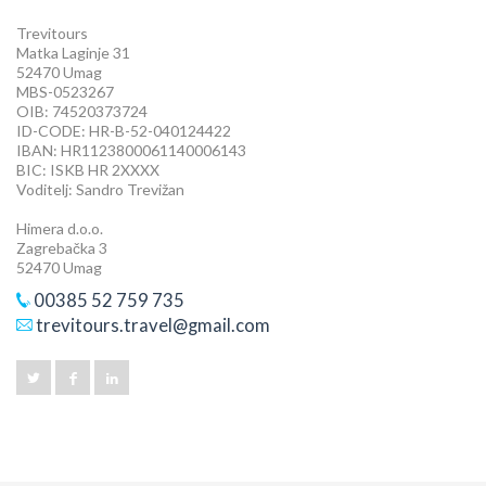
Trevitours
Matka Laginje 31
52470 Umag
MBS-0523267
OIB: 74520373724
ID-CODE: HR-B-52-040124422
IBAN: HR1123800061140006143
BIC: ISKB HR 2XXXX
Voditelj: Sandro Trevižan
Himera d.o.o.
Zagrebačka 3
52470 Umag
00385 52 759 735
trevitours.travel@gmail.com