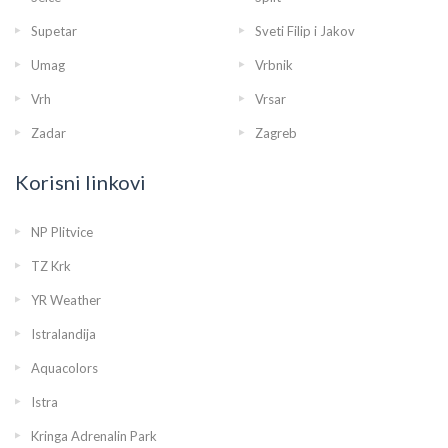
Supetar
Sveti Filip i Jakov
Umag
Vrbnik
Vrh
Vrsar
Zadar
Zagreb
Korisni linkovi
NP Plitvice
TZ Krk
YR Weather
Istralandija
Aquacolors
Istra
Kringa Adrenalin Park