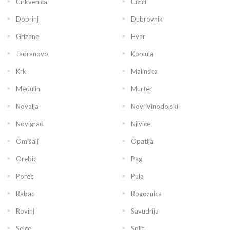
Crikvenica
Čižići
Dobrinj
Dubrovnik
Grizane
Hvar
Jadranovo
Korcula
Krk
Malinska
Medulin
Murter
Novalja
Novi Vinodolski
Novigrad
Njivice
Omišalj
Opatija
Orebic
Pag
Porec
Pula
Rabac
Rogoznica
Rovinj
Savudrija
Selce
Split