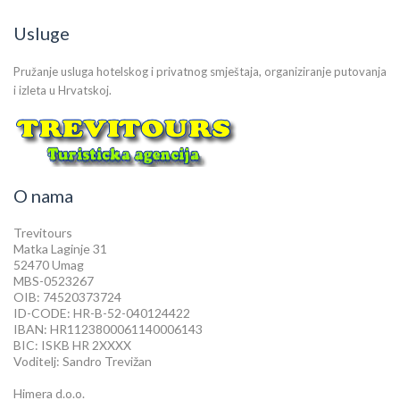
Usluge
Pružanje usluga hotelskog i privatnog smještaja, organiziranje putovanja
i izleta u Hrvatskoj.
O nama
Trevitours
Matka Laginje 31
52470 Umag
MBS-0523267
OIB: 74520373724
ID-CODE: HR-B-52-040124422
IBAN: HR1123800061140006143
BIC: ISKB HR 2XXXX
Voditelj: Sandro Trevižan
Himera d.o.o.