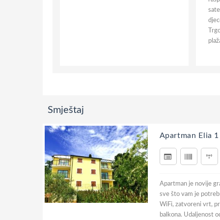
sate
djec
Trgo
plaž
Smještaj
Apartman Elia 1
Apartman je novije gr
sve što vam je potrebn
WiFi, zatvoreni vrt, p
balkona. Udaljenost o