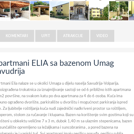
KOMENTARI
UPIT
ATRAKCIJE
VIDEO
partmani ELIA sa bazenom Umag
vudrija
tmani Elia nalaze se u okolici Umaga u dijelu naselja Savudrija-Volparija.
izgrađena trokatnica za iznajmljivanje sastoji se od 6 približno istih apartmana
2 površine, na svakom katu po dva apartmana za 4 do 6 osoba. Kuća ima
uno ograđeno dvorište, parkiralište u dvorištu i mogućnost parkiranja ispred
. Za ljubitelje roštiljanja kuća nudi zajednički nadkriveni prostor sa roštiljem,
perom, stolom za ručavanje i klupama. Bazen na korištenje svim gostima koji su
šteni u obkektu veličine 7 x 3 m, dubok 1,40 m sa ulaznim stepenicama, bazen
sunčalište opremljeno sa ležaljkama i suncobranima , a pored bazena na
olaganju je i vanjski tuš. Svi apartmani imaju perilicu posuđa, perilicu rublja,