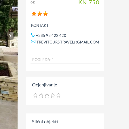
KN
750
OD
KONTAKT
+385 98 422 420
TREVITOURS.TRAVEL@GMAIL.COM
POGLEDA
1
:
Ocjenjivanje
Slični objekti