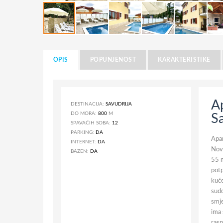
OPIS
POPUNJENOST
KARAKTERISTIKE
A
DESTINACIJA:
SAVUDRIJA
DO MORA:
800
M
Sa
SPAVAĆIH SOBA:
12
PARKING:
DA
Apar
INTERNET:
DA
Novo
BAZEN:
DA
55 m
potp
kuće
sudo
smje
ima 
rasp