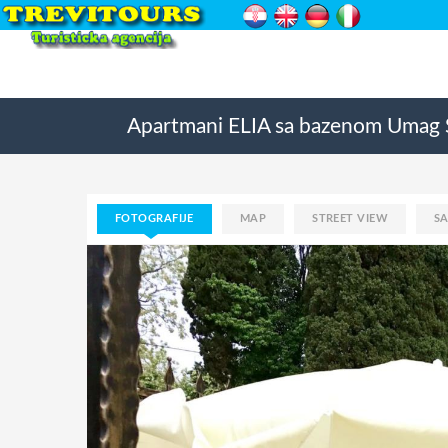
Apartmani ELIA sa bazenom Umag 
FOTOGRAFIJE
MAP
STREET VIEW
S