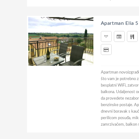
Apartman Elia 5
Apartman novoizgrađen
što vam je potrebno za
besplatni WiFi, zatvore
balkona. Udaljenost o
da provedete nezabora
benzinske postaje. A
dnevni boravak s kauče
perilicom posuđa, mi
zamrzivačem, balkon s