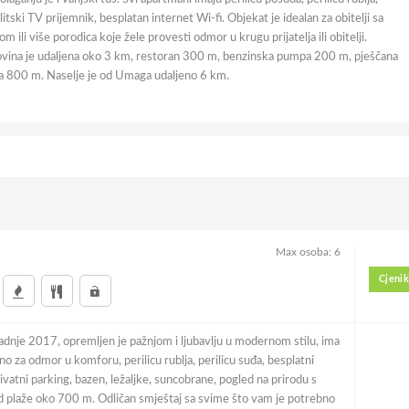
litski TV prijemnik, besplatan internet Wi-fi. Objekat je idealan za obitelji sa
om ili više porodica koje žele provesti odmor u krugu prijatelja ili obitelji.
vina je udaljena oko 3 km, restoran 300 m, benzinska pumpa 200 m, pješčana
a 800 m. Naselje je od Umaga udaljeno 6 km.
Max osoba: 6
Cjenik
adnje 2017, opremljen je pažnjom i ljubavlju u modernom stilu, ima
o za odmor u komforu, perilicu rublja, perilicu suđa, besplatni
rivatni parking, bazen, ležaljke, suncobrane, pogled na prirodu s
d plaže oko 700 m. Odličan smještaj sa svime što vam je potrebno