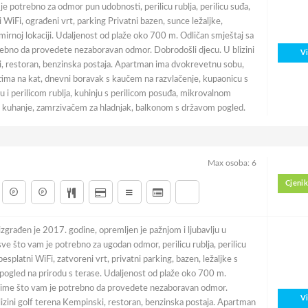
 je potrebno za odmor pun udobnosti, perilicu rublja, perilicu suđa,
i WiFi, ograđeni vrt, parking Privatni bazen, sunce ležaljke,
a mirnoj lokaciji. Udaljenost od plaže oko 700 m. Odličan smještaj sa
ebno da provedete nezaboravan odmor. Dobrodošli djecu. U blizini
V
, restoran, benzinska postaja. Apartman ima dvokrevetnu sobu,
ima na kat, dnevni boravak s kaučem na razvlačenje, kupaonicu s
 i perilicom rublja, kuhinju s perilicom posuđa, mikrovalnom
 kuhanje, zamrzivačem za hladnjak, balkonom s državom pogled.
Max osoba: 6
Cjenik
zgrađen je 2017. godine, opremljen je pažnjom i ljubavlju u
e što vam je potrebno za ugodan odmor, perilicu rublja, perilicu
esplatni WiFi, zatvoreni vrt, privatni parking, bazen, ležaljke s
 pogled na prirodu s terase. Udaljenost od plaže oko 700 m.
svime što vam je potrebno da provedete nezaboravan odmor.
V
lizini golf terena Kempinski, restoran, benzinska postaja. Apartman