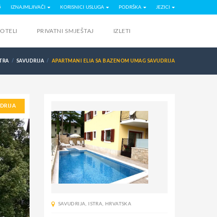
5
IZNAJMLJIVAČI
KORISNICI USLUGA
PODRŠKA
JEZICI
OTELI
PRIVATNI SMJEŠTAJ
IZLETI
STRA
SAVUDRIJA
APARTMANI ELIA SA BAZENOM UMAG SAVUDRIJA
DRIJA
SAVUDRIJA
,
ISTRA
,
HRVATSKA