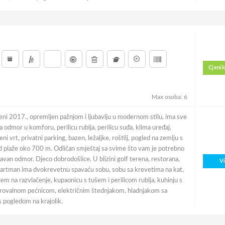
Cjenik
Max osoba: 6
i 2017., opremljen pažnjom i ljubavlju u modernom stilu, ima sve
 odmor u komforu, perilicu rublja, perilicu suđa, klima uređaj,
ni vrt, privatni parking, bazen, ležaljke, roštilj, pogled na zemlju s
d plaže oko 700 m. Odličan smještaj sa svime što vam je potrebno
van odmor. Djeco dobrodošlice. U blizini golf terena, restorana,
V
partman ima dvokrevetnu spavaću sobu, sobu sa krevetima na kat,
m na razvlačenje, kupaonicu s tušem i perilicom rublja, kuhinju s
krovalnom pećnicom, električnim štednjakom, hladnjakom sa
 pogledom na krajolik.