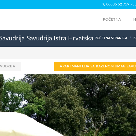
00385 52 759 73
POČETNA
H
Savudrija
Savudrija
Istra
Hrvatska
POČETNA STRANICA
I
AVUDRIJA
APARTMANI ELIA SA BAZENOM UMAG SAVU