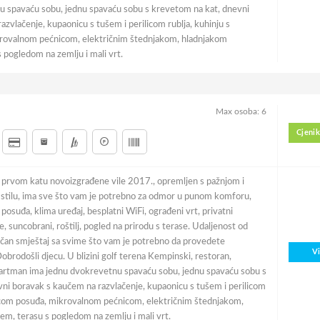
u spavaću sobu, jednu spavaću sobu s krevetom na kat, dnevni
zvlačenje, kupaonicu s tušem i perilicom rublja, kuhinju s
krovalnom pećnicom, električnim štednjakom, hladnjakom
 pogledom na zemlju i mali vrt.
Max osoba: 6
Cjenik
 prvom katu novoizgrađene vile 2017., opremljen s pažnjom i
stilu, ima sve što vam je potrebno za odmor u punom komforu,
cu posuđa, klima uređaj, besplatni WiFi, ograđeni vrt, privatni
e, suncobrani, roštilj, pogled na prirodu s terase. Udaljenost od
čan smještaj sa svime što vam je potrebno da provedete
V
brodošli djecu. U blizini golf terena Kempinski, restoran,
partman ima jednu dvokrevetnu spavaću sobu, jednu spavaću sobu s
ni boravak s kaučem na razvlačenje, kupaonicu s tušem i perilicom
ilicom posuđa, mikrovalnom pećnicom, električnim štednjakom,
m, terasu s pogledom na zemlju i mali vrt.