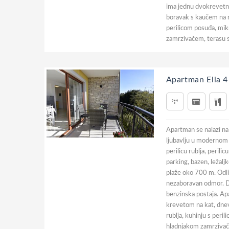
ima jednu dvokrevetn
boravak s kaučem na ra
perilicom posuđa, mi
zamrzivačem, terasu s
Apartman Elia 4
Apartman se nalazi na
ljubavlju u modernom 
perilicu rublja, perili
parking, bazen, ležaljk
plaže oko 700 m. Odli
nezaboravan odmor. Do
benzinska postaja. A
krevetom na kat, dnev
rublja, kuhinju s per
hladnjakom zamrzivače