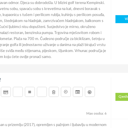
van odmor. Djeca su dobrodošla. U blizini golf terena Kempinski.
etnu sobu, spavaću sobu s krevetima na kat, dnevni boravak s
 kupaonicu s tušem i perilicom rublja, kuhinju s perilicom posuđa,
V
, štednjakom na hladnjak, zamrzivačem hladnjakom, balkonom s
ućni ljubimci nisu dopušteni. Susjedstvo je mirno, okruženo
e nalazi restoran, benzinska pumpa. Trgovina mješovitom robom i
ilometar. Plaža na 700 m. Čudesno područje za biciklizam, šetnju u
igranje golfa ili jednostavno uživanje u danima na plaži birajući vrstu
više sviđa među stijenama, pijeskom, šljunkom. Vrhunac područja je
m koju ćete ovdje pronaći samo.
2
Cjenik
Max osoba: 6
n u prizemlju (2017), opremljen s pažnjom i ljubavlju u modernom