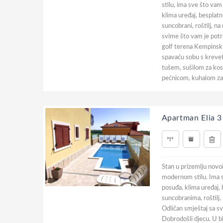
stilu, ima sve što vam
klima uređaj, besplatn
suncobrani, roštilj, n
svime što vam je potr
golf terena Kempinski
spavaću sobu s krevet
tušem, sušilom za kosu
pećnicom, kuhalom za
Apartman Elia 3
Stan u prizemlju novoi
modernom stilu. Ima sv
posuđa, klima uređaj, b
suncobranima, roštilj,
Odličan smještaj sa 
Dobrodošli djecu. U b