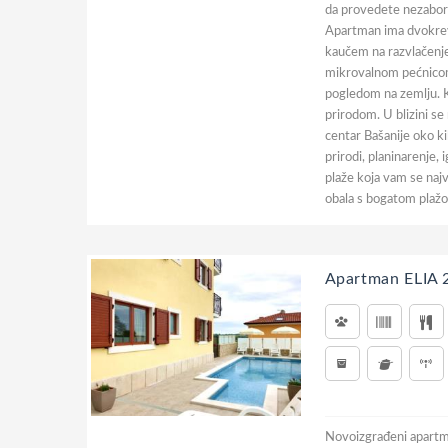
da provedete nezabora
Apartman ima dvokrev
kaučem na razvlačenje,
mikrovalnom pećnicom
pogledom na zemlju. K
prirodom. U blizini s
centar Bašanije oko k
prirodi, planinarenje, 
plaže koja vam se naj
obala s bogatom plažo
Apartman ELIA 
Novoizgrađeni apartma