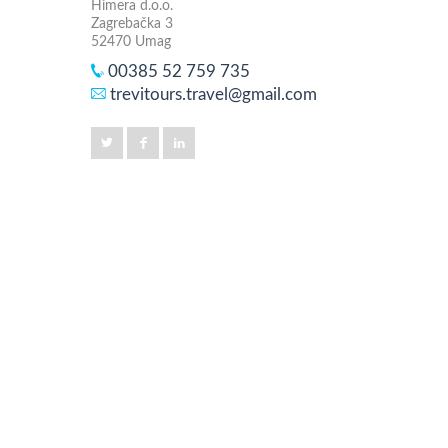
Himera d.o.o.
Zagrebačka 3
52470 Umag
00385 52 759 735
trevitours.travel@gmail.com