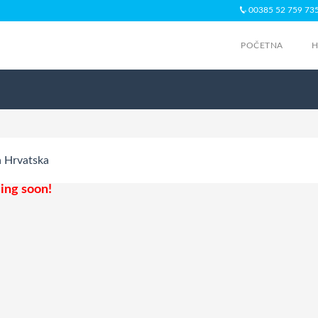
00385 52 759 73
POČETNA
H
a
Hrvatska
ng soon!