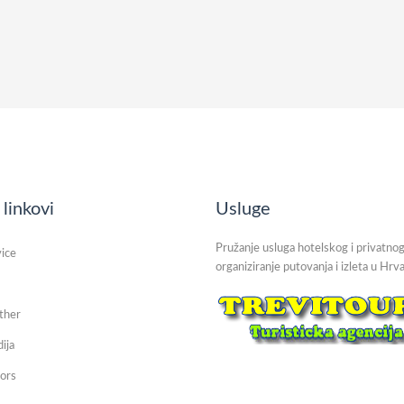
 linkovi
Usluge
Pružanje usluga hotelskog i privatnog
vice
organiziranje putovanja i izleta u Hrva
ther
dija
ors