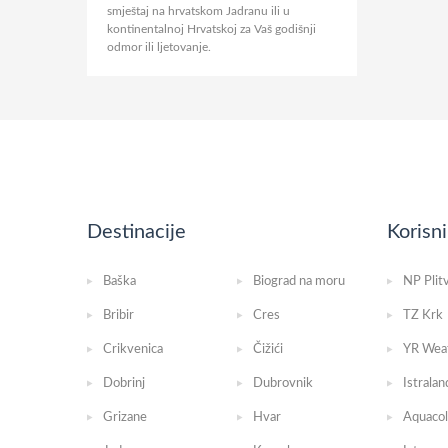
smještaj na hrvatskom Jadranu ili u
kontinentalnoj Hrvatskoj za Vaš godišnji
odmor ili ljetovanje.
Destinacije
Korisni
Baška
Biograd na moru
NP Plit
Bribir
Cres
TZ Krk
Crikvenica
Čižići
YR Wea
Dobrinj
Dubrovnik
Istralan
Grizane
Hvar
Aquacol