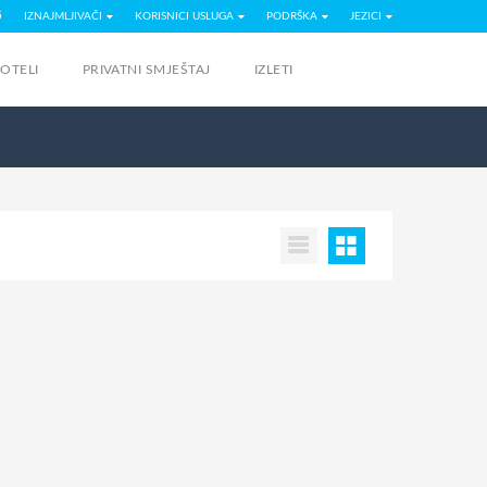
5
IZNAJMLJIVAČI
KORISNICI USLUGA
PODRŠKA
JEZICI
OTELI
PRIVATNI SMJEŠTAJ
IZLETI