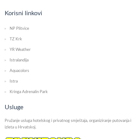
Korisni linkovi
NP Plitvice
TZ Krk
YR Weather
Istralandija
Aquacolors
Istra
Kringa Adrenalin Park
Usluge
Pružanje usluga hotelskog i privatnog smještaja, organiziranje putovanja i
izleta u Hrvatskoj.