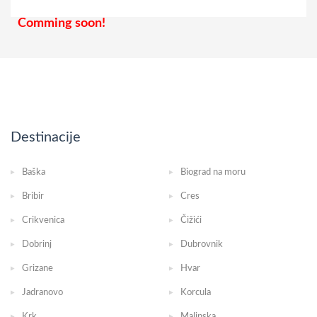
Comming soon!
Destinacije
Baška
Biograd na moru
Bribir
Cres
Crikvenica
Čižići
Dobrinj
Dubrovnik
Grizane
Hvar
Jadranovo
Korcula
Krk
Malinska