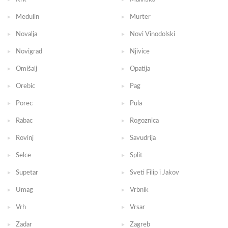
Medulin
Murter
Novalja
Novi Vinodolski
Novigrad
Njivice
Omišalj
Opatija
Orebic
Pag
Porec
Pula
Rabac
Rogoznica
Rovinj
Savudrija
Selce
Split
Supetar
Sveti Filip i Jakov
Umag
Vrbnik
Vrh
Vrsar
Zadar
Zagreb