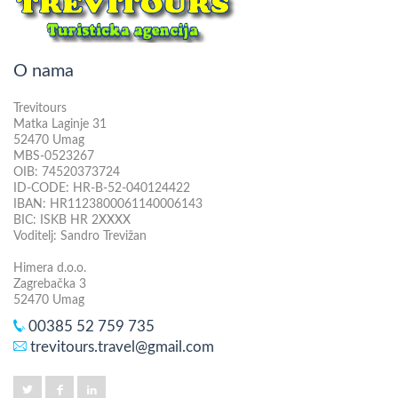
O nama
Trevitours
Matka Laginje 31
52470 Umag
MBS-0523267
OIB: 74520373724
ID-CODE: HR-B-52-040124422
IBAN: HR1123800061140006143
BIC: ISKB HR 2XXXX
Voditelj: Sandro Trevižan
Himera d.o.o.
Zagrebačka 3
52470 Umag
00385 52 759 735
trevitours.travel@gmail.com