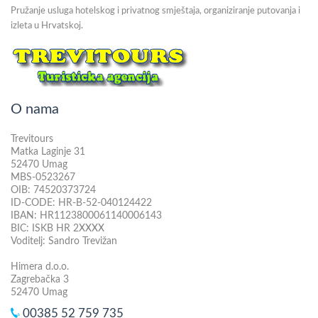
Pružanje usluga hotelskog i privatnog smještaja, organiziranje putovanja i
izleta u Hrvatskoj.
O nama
Trevitours
Matka Laginje 31
52470 Umag
MBS-0523267
OIB: 74520373724
ID-CODE: HR-B-52-040124422
IBAN: HR1123800061140006143
BIC: ISKB HR 2XXXX
Voditelj: Sandro Trevižan
Himera d.o.o.
Zagrebačka 3
52470 Umag
00385 52 759 735