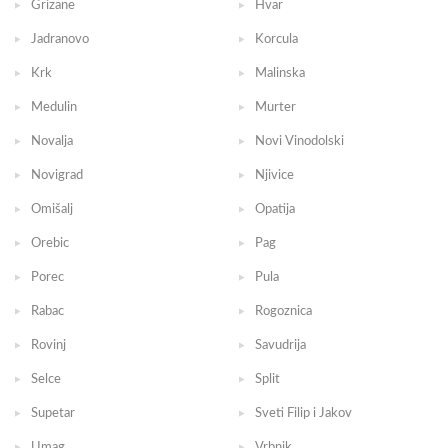
Grizane
Hvar
Jadranovo
Korcula
Krk
Malinska
Medulin
Murter
Novalja
Novi Vinodolski
Novigrad
Njivice
Omišalj
Opatija
Orebic
Pag
Porec
Pula
Rabac
Rogoznica
Rovinj
Savudrija
Selce
Split
Supetar
Sveti Filip i Jakov
Umag
Vrbnik