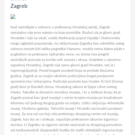
Zagreb
Kad razmišljate o odmoru u prekrasnoj Hrvatskoj zemlji, Zagreb
vjerojatno nije prvo mjesto na koje pomislite. Budući da je glavni grad
Hrvatske i nije na obali, ostale destinacije poput Opatije i Dubrovnika
mogu izgledati popularnije, no isključivanje Zagreba kao odredišta vašeg
odmora množe biti velika pogreška! Naravno, možda nema zlatne plaže s
pogledom na prekrasno Jadransko more, no doista ima pregršt
zanimljivih ponuda za turiste svih uzrasta i ukusa. Smješten u sjeverno-
zapadnoj Hrvatskoj, Zagreb nije samo glavni grad Hrvatske, već je i
najmnogoljudniji. Pored bogate povijesti koja se proteže tisućama
godina, Zagreb je sa svojim okolnim područjima bogat povijesnim
spomenicima i lokacijama. Područje poznato kao Gradec ili Grič (Gornji
grad) dom je Banskih dvora, Hrvatskog sabora te lijepe crkve svetog
Marka. Također je domaćin mnoštvu muzeja, i to u tolikom broju da je
Zagreb poznat kao 'grad muzeja' s većim brojem muzeja po kvadratnom
kilomeru od ijednog drugog grada na svijetu. Užitci uključuju Arheološki
muzej, Modernu galeriju, Tehnički muzej i Hrvatski nacionalni povijesni
muzej. Za one od vas koji više preferiraju shopping centre od muzeja,
Zagreb, kao što se i očekuje, raspolaže prekrasnim izborom trgovina i
dućana. U Zagrebu se sigurno nećete razočarati sa shopping ponudom,
od međunarodnih dizajnerskih butika do malih obiteljskih trgovina koje