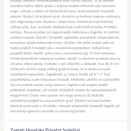
prodaju domaću visokokvalitetnu robu ručnih radova. Tu je također
mnoštvo kafića diljem grada u kojima možete odmoriti vaše izmorene
noge i uživati u nekim od fantastičnih kava i tradicionalnih hrvatskih
zakuski. Budući da je glavni grad, domaćin je širokom rasponu restorana
koji odgovaraju svim okusima i džepovima. Možete pronaći kuhinje
cijelog svijta, kao i podosta objekata koje nude tradicionalnu hrvatsku
kuhinju. Pauza je jedan od najpoznatijih restorana u Zagrebu te osobito
omiljeno mjesto slavnih i hrvatskih uglednika privučenih nevjerojatnom
ponudom azijske kulinarske fuzije. Ukoliko više želite kušati neke od
tradicionalnih hrvatskih jela s modernim preokretom, trebali biste
posjetiti Bistro Apetit, stalno ime u nacionalnoj top 10 listi restorana.
Pored fantastičnih restorana možete uživati i u ukusnim poslasticama na
ulicama, diljem grada. Svakako i njih uključite u obilazak. Kao što bi se i
očekivalo od bilo kojeg velikog grada Europe, tu je široka ponuda
smještajnih kapaciteta. Zagrebački su raspon hoteli od 4* i 5* koji
posjetiteljima nude luksuznan boravak. Međutim, ukoliko se vaš budžet
baš ne proteže unutar ovog raspona, Zagreb nudi pregršt ostalih
prikladnih smještaja, od manjih obiteljskih hotela do samosmještajnih
mogućnosti. Često vam upravo oni mogu pomoći da doživite
autentičniji pogled na ovaj predivan grad. Sljedeći put kad budete
planirali putovanje u Hrvatsku, nemojte automatski izostaviti Zagreb, jer
ima doista ogromnu ponudu za razumnog turista.
Zagreb
Hrvatska
Privatni Smještaj