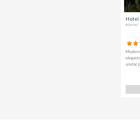
Hotel
ROVINJ
Moderni
elegantn
unutar p