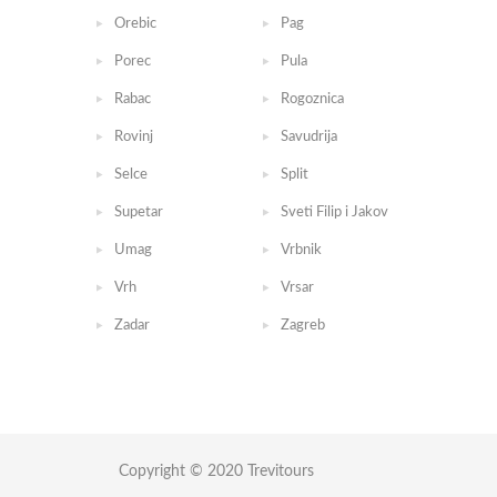
Orebic
Pag
Porec
Pula
Rabac
Rogoznica
Rovinj
Savudrija
Selce
Split
Supetar
Sveti Filip i Jakov
Umag
Vrbnik
Vrh
Vrsar
Zadar
Zagreb
Copyright © 2020 Trevitours