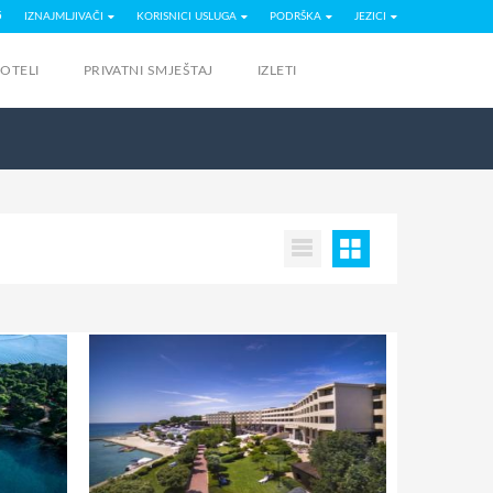
5
IZNAJMLJIVAČI
KORISNICI USLUGA
PODRŠKA
JEZICI
OTELI
PRIVATNI SMJEŠTAJ
IZLETI