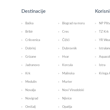
Destinacije
Korisni
Baška
Biograd na moru
NP Plit
Bribir
Cres
TZ Krk
Crikvenica
Čižići
YR Wea
Dobrinj
Dubrovnik
Istralan
Grizane
Hvar
Aquacol
Jadranovo
Korcula
Istra
Krk
Malinska
Kringa 
Medulin
Murter
Novalja
Novi Vinodolski
Novigrad
Njivice
Omišalj
Opatija