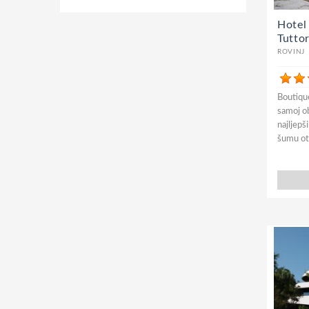
Hotel
Tutto
ROVINJ
Boutique
samoj ob
najljepš
šumu oto