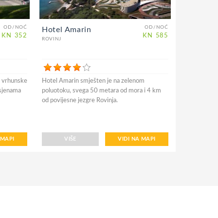
OD/NOĆ
OD/NOĆ
Hotel Amarin
KN
352
KN
585
ROVINJ
, vrhunske
Hotel Amarin smješten je na zelenom
 sjenama
poluotoku, svega 50 metara od mora i 4 km
od povijesne jezgre Rovinja.
 MAPI
VIŠE
VIDI NA MAPI