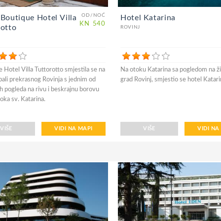
OD/NOĆ
 Boutique Hotel Villa
Hotel Katarina
KN
540
rotto
ROVINJ
 Hotel Villa Tuttorotto smjestila se na
Na otoku Katarina sa pogledom na ži
ali prekrasnog Rovinja s jednim od
grad Rovinj, smjestio se hotel Katari
ih pogleda na rivu i beskrajnu borovu
ka sv. Katarina.
VIŠE
VIDI NA MAPI
VIŠE
VIDI NA