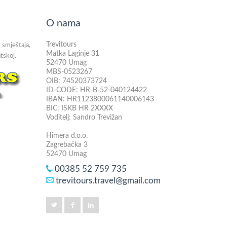
O nama
Trevitours
 smještaja,
Matka Laginje 31
tskoj.
52470 Umag
MBS-0523267
OIB: 74520373724
ID-CODE: HR-B-52-040124422
IBAN: HR1123800061140006143
BIC: ISKB HR 2XXXX
Voditelj: Sandro Trevižan
Himera d.o.o.
Zagrebačka 3
52470 Umag
00385 52 759 735
trevitours.travel@gmail.com