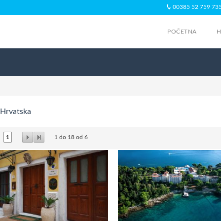
00385 52 759 73
POČETNA
H
Hrvatska
1
1
do
18
od
6