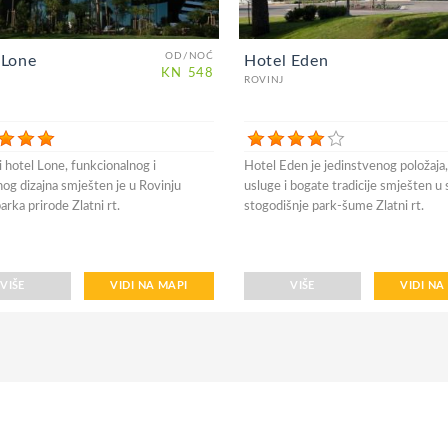
OD/NOĆ
 Lone
Hotel Eden
KN
548
ROVINJ
 hotel Lone, funkcionalnog i
Hotel Eden je jedinstvenog položaja
og dizajna smješten je u Rovinju
usluge i bogate tradicije smješten u
arka prirode Zlatni rt.
stogodišnje park-šume Zlatni rt.
VIŠE
VIDI NA MAPI
VIŠE
VIDI NA