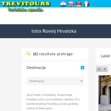
Istra
Rovinj
Hrvatska
(6)
rezultata pretrage
Label
Destinacije
Istra hoteli u Hrvatskoj. Rezervirajte
hotelsku sobu na hrvatskom Jadranu ili u
kontinentalnoj Hrvatskoj za Vaš godišnji
odmor ili ljetovanje.
-