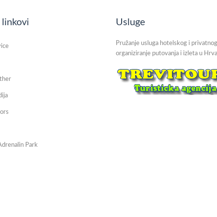
 linkovi
Usluge
Pružanje usluga hotelskog i privatnog
vice
organiziranje putovanja i izleta u Hrva
ther
dija
ors
Adrenalin Park