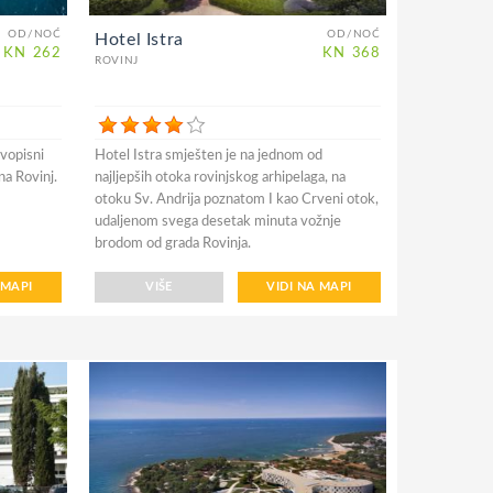
OD/NOĆ
OD/NOĆ
Hotel Istra
KN
262
KN
368
ROVINJ
vopisni
Hotel Istra smješten je na jednom od
na Rovinj.
najljepših otoka rovinjskog arhipelaga, na
otoku Sv. Andrija poznatom I kao Crveni otok,
udaljenom svega desetak minuta vožnje
brodom od grada Rovinja.
 MAPI
VIŠE
VIDI NA MAPI