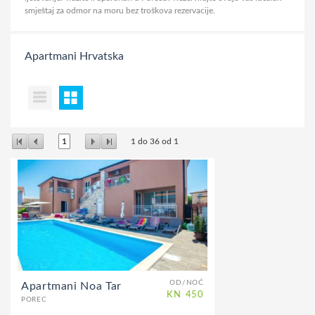
smještaj za odmor na moru bez troškova rezervacije.
Apartmani
Hrvatska
1
1
do
36
od
1
OD/NOĆ
Apartmani Noa Tar
KN
450
POREC