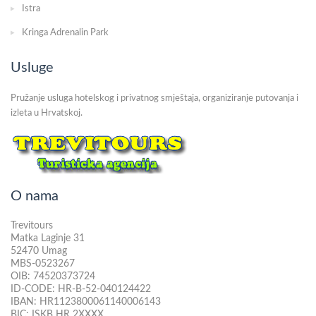
Istra
Kringa Adrenalin Park
Usluge
Pružanje usluga hotelskog i privatnog smještaja, organiziranje putovanja i
izleta u Hrvatskoj.
O nama
Trevitours
Matka Laginje 31
52470 Umag
MBS-0523267
OIB: 74520373724
ID-CODE: HR-B-52-040124422
IBAN: HR1123800061140006143
BIC: ISKB HR 2XXXX