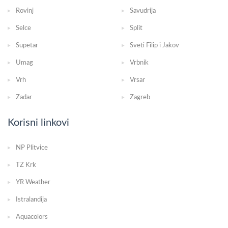
Rovinj
Savudrija
Selce
Split
Supetar
Sveti Filip i Jakov
Umag
Vrbnik
Vrh
Vrsar
Zadar
Zagreb
Korisni linkovi
NP Plitvice
TZ Krk
YR Weather
Istralandija
Aquacolors