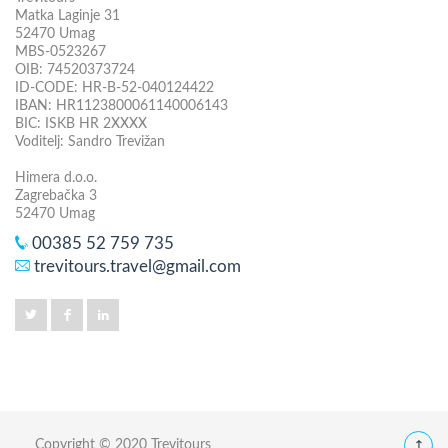
Matka Laginje 31
52470 Umag
MBS-0523267
OIB: 74520373724
ID-CODE: HR-B-52-040124422
IBAN: HR1123800061140006143
BIC: ISKB HR 2XXXX
Voditelj: Sandro Trevižan
Himera d.o.o.
Zagrebačka 3
52470 Umag
00385 52 759 735
trevitours.travel@gmail.com
Copyright © 2020 Trevitours