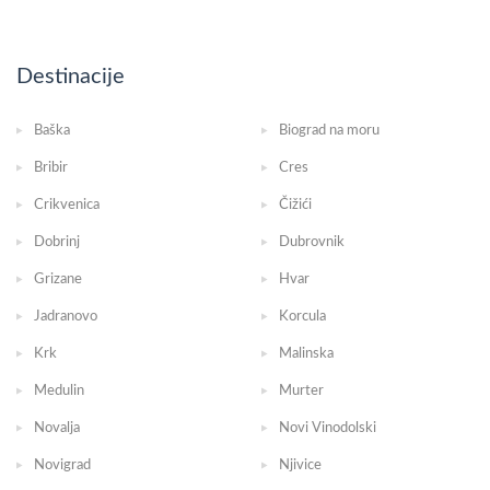
Destinacije
Baška
Biograd na moru
Bribir
Cres
Crikvenica
Čižići
Dobrinj
Dubrovnik
Grizane
Hvar
Jadranovo
Korcula
Krk
Malinska
Medulin
Murter
Novalja
Novi Vinodolski
Novigrad
Njivice