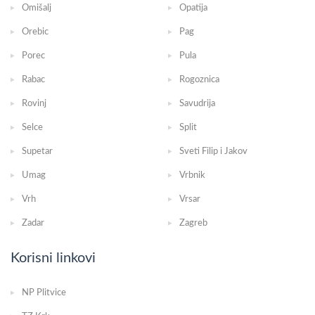
Omišalj
Opatija
Orebic
Pag
Porec
Pula
Rabac
Rogoznica
Rovinj
Savudrija
Selce
Split
Supetar
Sveti Filip i Jakov
Umag
Vrbnik
Vrh
Vrsar
Zadar
Zagreb
Korisni linkovi
NP Plitvice