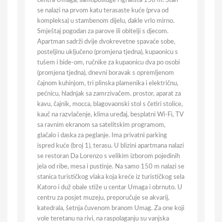
centra Umaga, samoposluge i igrališta 150 m. Stan
se nalazi na prvom katu terasaste kuće (prva od
kompleksa) u stambenom dijelu, dakle vrlo mirno.
Smještaj pogodan za parove ili obitelji s djecom.
Apartman sadrži dvije dvokrevetne spavaće sobe,
posteljinu uključeno (promjena tjedna), kupaonicu s
tušem i bide-om, ručnike za kupaonicu dva po osobi
(promjena tjedna), dnevni boravak s opremljenom
čajnom kuhinjom, tri plinska plamenika i električnu,
pećnicu, hladnjak sa zamrzivačem. prostor, aparat za
kavu, čajnik, mocca, blagovaonski stol s četiri stolice,
kauč na razvlačenje, klima uređaj, besplatni Wi-Fi, TV
sa ravnim ekranom sa satelitskim programom,
glačalo i daska za peglanje. Ima privatni parking
ispred kuće (broj 1), terasu. U blizini apartmana nalazi
se restoran Da Lorenzo s velikim izborom pojedinih
jela od ribe, mesa i pustinje. Na samo 150 m nalazi se
stanica turističkog vlaka koja kreće iz turističkog sela
Katoro i duž obale stiže u centar Umaga i obrnuto. U
centru za posjet muzeju, preporučuje se akvarij,
katedrala, šetnja čuvenom branom Umag. Za one koji
vole teretanu na rivi, na raspolaganju su vanjska