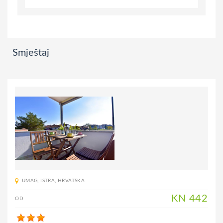
Smještaj
UMAG
,
ISTRA
,
HRVATSKA
KN
442
OD