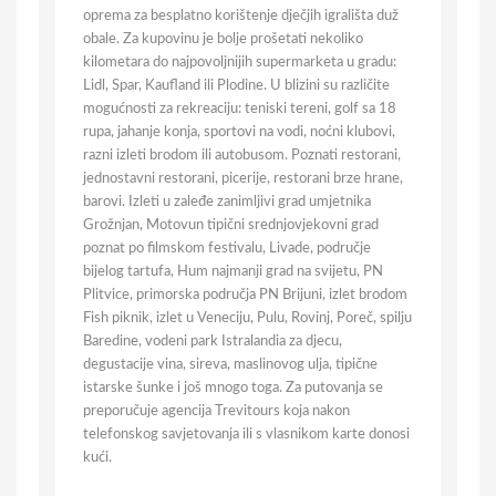
oprema za besplatno korištenje dječjih igrališta duž
obale. Za kupovinu je bolje prošetati nekoliko
kilometara do najpovoljnijih supermarketa u gradu:
Lidl, Spar, Kaufland ili Plodine. U blizini su različite
mogućnosti za rekreaciju: teniski tereni, golf sa 18
rupa, jahanje konja, sportovi na vodi, noćni klubovi,
razni izleti brodom ili autobusom. Poznati restorani,
jednostavni restorani, picerije, restorani brze hrane,
barovi. Izleti u zaleđe zanimljivi grad umjetnika
Grožnjan, Motovun tipični srednjovjekovni grad
poznat po filmskom festivalu, Livade, područje
bijelog tartufa, Hum najmanji grad na svijetu, PN
Plitvice, primorska područja PN Brijuni, izlet brodom
Fish piknik, izlet u Veneciju, Pulu, Rovinj, Poreč, spilju
Baredine, vodeni park Istralandia za djecu,
degustacije vina, sireva, maslinovog ulja, tipične
istarske šunke i još mnogo toga. Za putovanja se
preporučuje agencija Trevitours koja nakon
telefonskog savjetovanja ili s vlasnikom karte donosi
kući.