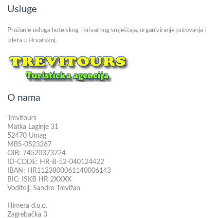
Usluge
Pružanje usluga hotelskog i privatnog smještaja, organiziranje putovanja i
izleta u Hrvatskoj.
O nama
Trevitours
Matka Laginje 31
52470 Umag
MBS-0523267
OIB: 74520373724
ID-CODE: HR-B-52-040124422
IBAN: HR1123800061140006143
BIC: ISKB HR 2XXXX
Voditelj: Sandro Trevižan
Himera d.o.o.
Zagrebačka 3