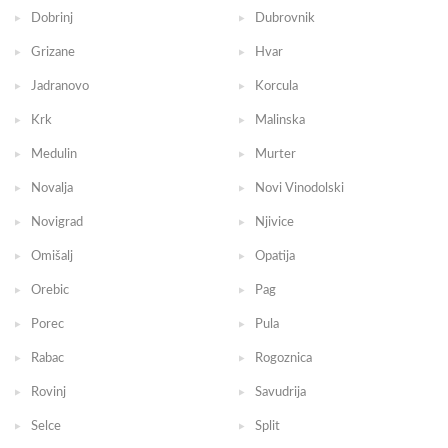
Dobrinj
Dubrovnik
Grizane
Hvar
Jadranovo
Korcula
Krk
Malinska
Medulin
Murter
Novalja
Novi Vinodolski
Novigrad
Njivice
Omišalj
Opatija
Orebic
Pag
Porec
Pula
Rabac
Rogoznica
Rovinj
Savudrija
Selce
Split