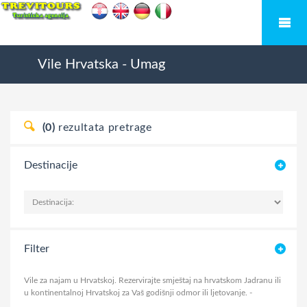
Vile
Hrvatska
-
Umag
(0)
rezultata pretrage
Destinacije
Filter
Vile za najam u Hrvatskoj. Rezervirajte smještaj na hrvatskom Jadranu ili
u kontinentalnoj Hrvatskoj za Vaš godišnji odmor ili ljetovanje.
-