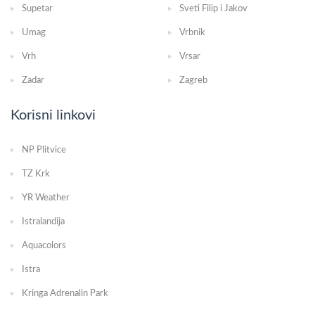
Supetar
Sveti Filip i Jakov
Umag
Vrbnik
Vrh
Vrsar
Zadar
Zagreb
Korisni linkovi
NP Plitvice
TZ Krk
YR Weather
Istralandija
Aquacolors
Istra
Kringa Adrenalin Park