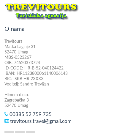
O nama
Trevitours
Matka Laginje 31
52470 Umag
MBS-0523267
OIB: 74520373724
ID-CODE: HR-B-52-040124422
IBAN: HR1123800061140006143
BIC: ISKB HR 2XXXX
Voditelj: Sandro Trevižan
Himera d.o.o.
Zagrebačka 3
52470 Umag
00385 52 759 735
trevitours.travel@gmail.com