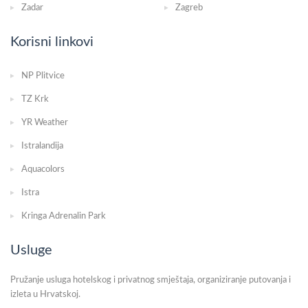
Zadar
Zagreb
Korisni linkovi
NP Plitvice
TZ Krk
YR Weather
Istralandija
Aquacolors
Istra
Kringa Adrenalin Park
Usluge
Pružanje usluga hotelskog i privatnog smještaja, organiziranje putovanja i
izleta u Hrvatskoj.