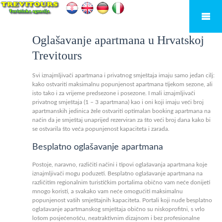
Oglašavanje apartmana u Hrvatskoj
Trevitours
Svi iznajmljivači apartmana i privatnog smještaja imaju samo jedan cilj:
kako ostvariti maksimalnu popunjenost apartmana tijekom sezone, ali
isto tako i za vrijeme predsezone i posezone. I mali iznajmljivači
privatnog smještaja (1 – 3 apartmana) kao i oni koji imaju veći broj
apartmanskih jedinica žele ostvariti optimalan booking apartmana na
način da je smještaj unaprijed rezerviran za što veći broj dana kako bi
se ostvarila što veća popunjenost kapaciteta i zarada.
Besplatno oglašavanje apartmana
Postoje, naravno, različiti načini i tipovi oglašavanja apartmana koje
iznajmljivači mogu poduzeti. Besplatno oglašavanje apartmana na
različitim regionalnim turističkim portalima obično vam neće donijeti
mnogo koristi, a svakako vam neće omogućiti maksimalnu
popunjenost vaših smještajnih kapaciteta. Portali koji nude besplatno
oglašavanje apartmanskog smještaja obično su niskoprofitni, s vrlo
lošom posjećenošću, neatraktivnim dizajnom i bez profesionalne