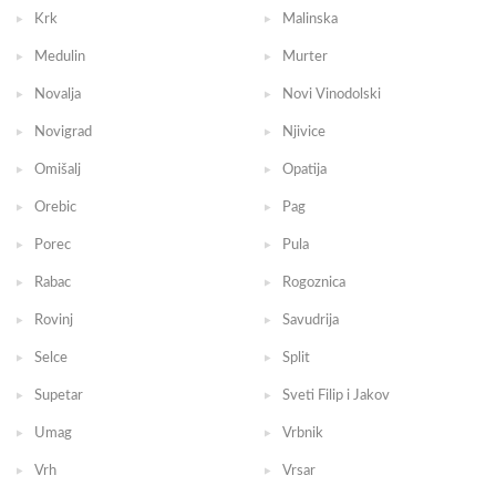
Krk
Malinska
Medulin
Murter
Novalja
Novi Vinodolski
Novigrad
Njivice
Omišalj
Opatija
Orebic
Pag
Porec
Pula
Rabac
Rogoznica
Rovinj
Savudrija
Selce
Split
Supetar
Sveti Filip i Jakov
Umag
Vrbnik
Vrh
Vrsar