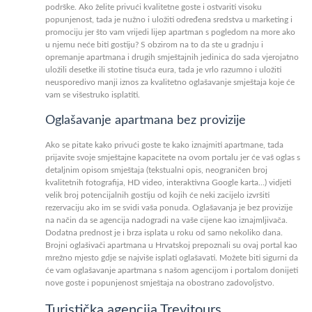
podrške. Ako želite privući kvalitetne goste i ostvariti visoku
popunjenost, tada je nužno i uložiti određena sredstva u marketing i
promociju jer što vam vrijedi lijep apartman s pogledom na more ako
u njemu neće biti gostiju? S obzirom na to da ste u gradnju i
opremanje apartmana i drugih smještajnih jedinica do sada vjerojatno
uložili desetke ili stotine tisuća eura, tada je vrlo razumno i uložiti
neusporedivo manji iznos za kvalitetno oglašavanje smještaja koje će
vam se višestruko isplatiti.
Oglašavanje apartmana bez provizije
Ako se pitate kako privući goste te kako iznajmiti apartmane, tada
prijavite svoje smještajne kapacitete na ovom portalu jer će vaš oglas s
detaljnim opisom smještaja (tekstualni opis, neograničen broj
kvalitetnih fotografija, HD video, interaktivna Google karta…) vidjeti
velik broj potencijalnih gostiju od kojih će neki zacijelo izvršiti
rezervaciju ako im se svidi vaša ponuda. Oglašavanja je bez provizije
na način da se agencija nadogradi na vaše cijene kao iznajmljivača.
Dodatna prednost je i brza isplata u roku od samo nekoliko dana.
Brojni oglašivači apartmana u Hrvatskoj prepoznali su ovaj portal kao
mrežno mjesto gdje se najviše isplati oglašavati. Možete biti sigurni da
će vam oglašavanje apartmana s našom agencijom i portalom donijeti
nove goste i popunjenost smještaja na obostrano zadovoljstvo.
Turistička agencija Trevitours