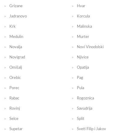
Grizane
Hvar
Jadranovo
Korcula
Krk
Malinska
Medulin
Murter
Novalja
Novi Vinodolski
Novigrad
Njivice
Omišalj
Opatija
Orebic
Pag
Porec
Pula
Rabac
Rogoznica
Rovinj
Savudrija
Selce
Split
Supetar
Sveti Filip i Jakov