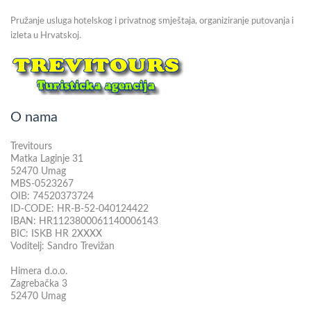
Pružanje usluga hotelskog i privatnog smještaja, organiziranje putovanja i
izleta u Hrvatskoj.
O nama
Trevitours
Matka Laginje 31
52470 Umag
MBS-0523267
OIB: 74520373724
ID-CODE: HR-B-52-040124422
IBAN: HR1123800061140006143
BIC: ISKB HR 2XXXX
Voditelj: Sandro Trevižan
Himera d.o.o.
Zagrebačka 3
52470 Umag