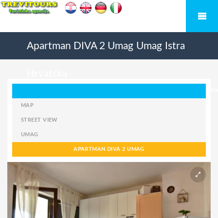
Apartman DIVA 2 Umag
Umag
Istra
Hrvatska
FO
MAP
STREET VIEW
UMAG
APARTMAN DIVA 2 UMAG