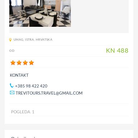
UMAG
,
ISTRA
,
HRVATSKA
KN
488
OD
KONTAKT
+385 98 422 420
TREVITOURS.TRAVEL@GMAIL.COM
POGLEDA
1
: