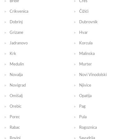
Bribir
Cres
Crikvenica
Čižići
Dobrinj
Dubrovnik
Grizane
Hvar
Jadranovo
Korcula
Krk
Malinska
Medulin
Murter
Novalja
Novi Vinodolski
Novigrad
Njivice
Omišalj
Opatija
Orebic
Pag
Porec
Pula
Rabac
Rogoznica
Rovinj
Savudrija