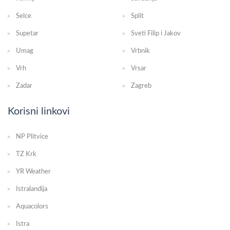
Selce
Split
Supetar
Sveti Filip i Jakov
Umag
Vrbnik
Vrh
Vrsar
Zadar
Zagreb
Korisni linkovi
NP Plitvice
TZ Krk
YR Weather
Istralandija
Aquacolors
Istra