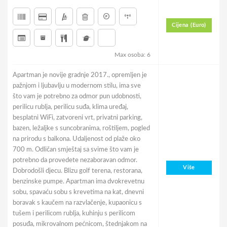
Cijena (Euro)
Max osoba: 6
Apartman je novije gradnje 2017., opremljen je
pažnjom i ljubavlju u modernom stilu, ima sve
što vam je potrebno za odmor pun udobnosti,
perilicu rublja, perilicu suđa, klima uređaj,
besplatni WiFi, zatvoreni vrt, privatni parking,
bazen, ležaljke s suncobranima, roštiljem, pogled
na prirodu s balkona. Udaljenost od plaže oko
700 m. Odličan smještaj sa svime što vam je
potrebno da provedete nezaboravan odmor.
Više
Dobrodošli djecu. Blizu golf terena, restorana,
benzinske pumpe. Apartman ima dvokrevetnu
sobu, spavaću sobu s krevetima na kat, dnevni
boravak s kaučem na razvlačenje, kupaonicu s
tušem i perilicom rublja, kuhinju s perilicom
posuđa, mikrovalnom pećnicom, štednjakom na