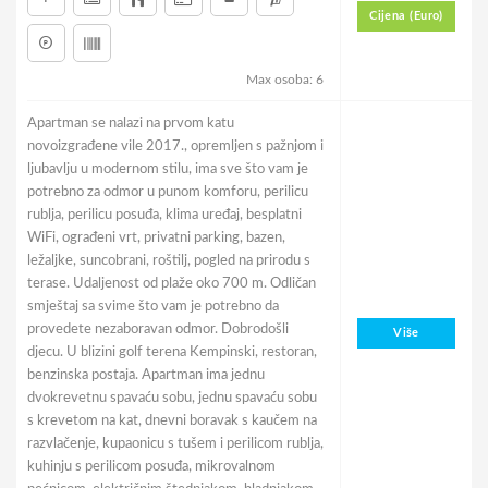
Cijena (Euro)
Max osoba: 6
Apartman se nalazi na prvom katu
novoizgrađene vile 2017., opremljen s pažnjom i
ljubavlju u modernom stilu, ima sve što vam je
potrebno za odmor u punom komforu, perilicu
rublja, perilicu posuđa, klima uređaj, besplatni
WiFi, ograđeni vrt, privatni parking, bazen,
ležaljke, suncobrani, roštilj, pogled na prirodu s
terase. Udaljenost od plaže oko 700 m. Odličan
smještaj sa svime što vam je potrebno da
provedete nezaboravan odmor. Dobrodošli
Više
djecu. U blizini golf terena Kempinski, restoran,
benzinska postaja. Apartman ima jednu
dvokrevetnu spavaću sobu, jednu spavaću sobu
s krevetom na kat, dnevni boravak s kaučem na
razvlačenje, kupaonicu s tušem i perilicom rublja,
kuhinju s perilicom posuđa, mikrovalnom