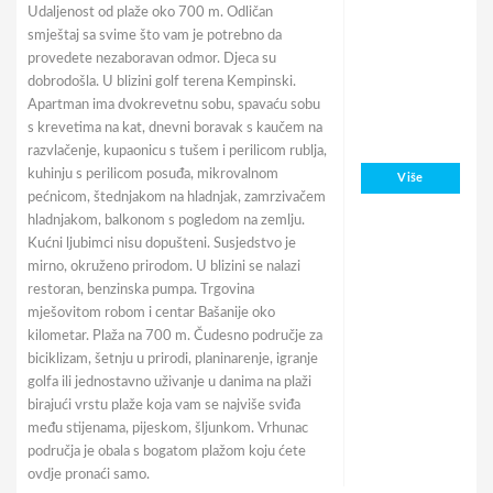
Udaljenost od plaže oko 700 m. Odličan
smještaj sa svime što vam je potrebno da
provedete nezaboravan odmor. Djeca su
dobrodošla. U blizini golf terena Kempinski.
Apartman ima dvokrevetnu sobu, spavaću sobu
s krevetima na kat, dnevni boravak s kaučem na
razvlačenje, kupaonicu s tušem i perilicom rublja,
kuhinju s perilicom posuđa, mikrovalnom
Više
pećnicom, štednjakom na hladnjak, zamrzivačem
hladnjakom, balkonom s pogledom na zemlju.
Kućni ljubimci nisu dopušteni. Susjedstvo je
mirno, okruženo prirodom. U blizini se nalazi
restoran, benzinska pumpa. Trgovina
mješovitom robom i centar Bašanije oko
kilometar. Plaža na 700 m. Čudesno područje za
biciklizam, šetnju u prirodi, planinarenje, igranje
golfa ili jednostavno uživanje u danima na plaži
birajući vrstu plaže koja vam se najviše sviđa
među stijenama, pijeskom, šljunkom. Vrhunac
područja je obala s bogatom plažom koju ćete
ovdje pronaći samo.