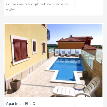
zamrzivačem za hladnjak, balkonom s državom
pogled.
Apartman Elia 3