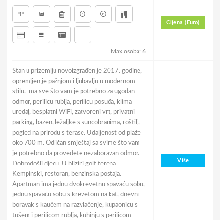
Cijena (Euro)
Max osoba: 6
Stan u prizemlju novoizgrađen je 2017. godine,
opremljen je pažnjom i ljubavlju u modernom
stilu. Ima sve što vam je potrebno za ugodan
odmor, perilicu rublja, perilicu posuđa, klima
uređaj, besplatni WiFi, zatvoreni vrt, privatni
parking, bazen, ležaljke s suncobranima, roštilj,
pogled na prirodu s terase. Udaljenost od plaže
oko 700 m. Odličan smještaj sa svime što vam
je potrebno da provedete nezaboravan odmor.
Više
Dobrodošli djecu. U blizini golf terena
Kempinski, restoran, benzinska postaja.
Apartman ima jednu dvokrevetnu spavaću sobu,
jednu spavaću sobu s krevetom na kat, dnevni
boravak s kaučem na razvlačenje, kupaonicu s
tušem i perilicom rublja, kuhinju s perilicom