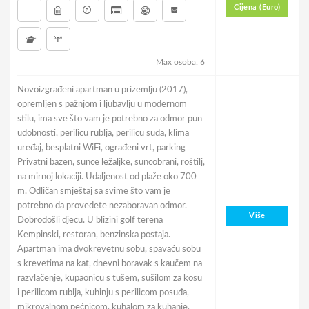
Cijena (Euro)
Max osoba: 6
Novoizgrađeni apartman u prizemlju (2017),
opremljen s pažnjom i ljubavlju u modernom
stilu, ima sve što vam je potrebno za odmor pun
udobnosti, perilicu rublja, perilicu suđa, klima
uređaj, besplatni WiFi, ograđeni vrt, parking
Privatni bazen, sunce ležaljke, suncobrani, roštilj,
na mirnoj lokaciji. Udaljenost od plaže oko 700
m. Odličan smještaj sa svime što vam je
potrebno da provedete nezaboravan odmor.
Više
Dobrodošli djecu. U blizini golf terena
Kempinski, restoran, benzinska postaja.
Apartman ima dvokrevetnu sobu, spavaću sobu
s krevetima na kat, dnevni boravak s kaučem na
razvlačenje, kupaonicu s tušem, sušilom za kosu
i perilicom rublja, kuhinju s perilicom posuđa,
mikrovalnom pećnicom, kuhalom za kuhanje,