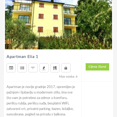
Apartman Elia 1
Cijena (Euro)
Max osoba: 6
Apartman je novije gradnje 2017, opremljen je
pažnjom i ljubavlju u modernom stilu, ima sve
što vam je potrebno za odmor u komforu,
perilicu rublja, perilicu suđa, besplatni WiFi,
zatvoreni vrt, privatni parking, bazen, ležaljke,
suncobrane, pogled na prirodu s balkona.