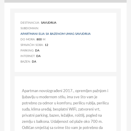
DESTINACIJA:
SAVUDRIJA
SUBDOMAIN:
APARTMANI ELIA SA BAZENOM UMAG SAVUDRIJA
DO MORA:
800
M
SPAVAĆIH SOBA:
12
PARKING:
DA
INTERNET:
DA
BAZEN:
DA
Apartman novoizgrađeni 2017., opremljen pažnjom i
ljubavlju u modernom stilu, ima sve što vam je
potrebno za odmor u komforu, perilicu rublja, perilicu
suđa, klima uređaj, besplatni WiFi, zatvoreni vrt,
privatni parking, bazen, ležaljke, roštilj, pogled na
zemlju s balkona. Udaljenost od plaže oko 700 m.
Odličan smještaj sa svime što vam je potrebno da