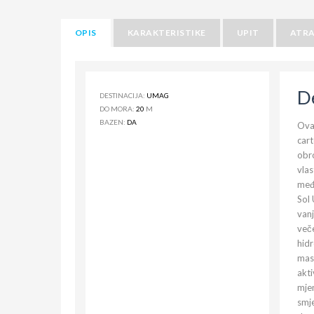
OPIS
KARAKTERISTIKE
UPIT
ATRA
D
DESTINACIJA:
UMAG
DO MORA:
20
M
BAZEN:
DA
Ovaj
cart
obro
vlas
među
Sol 
vanj
veče
hidr
masa
akti
mjen
smje