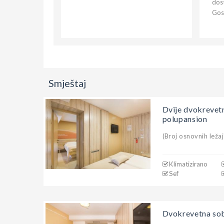
dost
Gost
Smještaj
Dvije dvokrevet
polupansion
(Broj osnovnih ležaj
Klimatizirano
Sef
Dvokrevetna sob