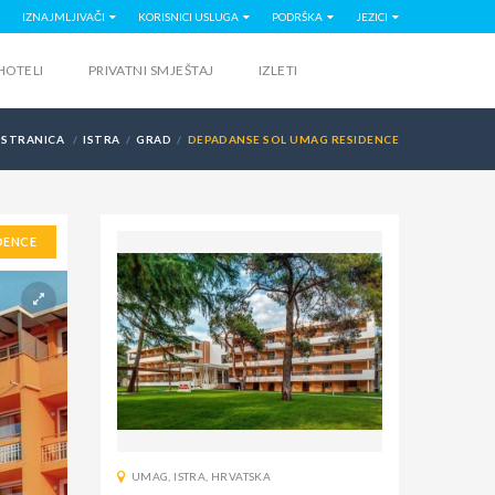
IZNAJMLJIVAČI
KORISNICI USLUGA
PODRŠKA
JEZICI
HOTELI
PRIVATNI SMJEŠTAJ
IZLETI
 STRANICA
ISTRA
GRAD
DEPADANSE SOL UMAG RESIDENCE
DENCE
UMAG
,
ISTRA
,
HRVATSKA