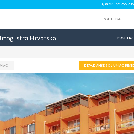
00385 52 759 735
POČETNA
Umag
Istra
Hrvatska
POČETNA
UMAG
DEPADANSE SOL UMAG RESI