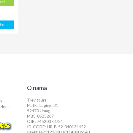
enik
iše
O nama
Trevitours
og
Matka Laginje 31
izleta u
52470 Umag
MBS-0523267
OIB: 74520373724
ID-CODE: HR-B-52-040124422
IBAN: HR1123800061140006143