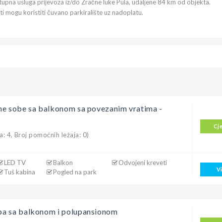
upna usluga prijevoza iz/do Zračne luke Pula, udaljene 84 km od objekta.
i mogu koristiti čuvano parkiralište uz nadoplatu.
ne sobe sa balkonom sa povezanim vratima -
Cj
a: 4, Broj pomoćnih ležaja: 0)
LED TV
Balkon
Odvojeni kreveti
V
Tuš kabina
Pogled na park
a sa balkonom i polupansionom