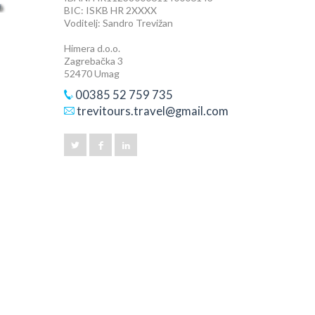
BIC: ISKB HR 2XXXX
Voditelj: Sandro Trevižan
Himera d.o.o.
Zagrebačka 3
52470 Umag
00385 52 759 735
trevitours.travel@gmail.com