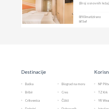
(Broj osnovnih ležaj
Klimatizirano
Sef
Destinacije
Korisn
Baška
Biograd na moru
NP Plit
Bribir
Cres
TZ Krk
Crikvenica
Čižići
YR Wea
Dobrinj
Dubrovnik
Istralan