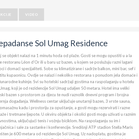
KCIJE
VIDEO
epadanse Sol Umag Residence
 se objekt nalazi na 1 minutu hoda od plaže. Gosti se mogu opustiti u a la
e restoranu Léon d’Or ili u baru uz bazen, u kojem se poslužuju razni lagani
ci i domaći specijaliteti. Sobe su klimatizirane i sadrže balkon, mini bar, sef i
titu kupaonicu. Ovdje se nalazi i nekoliko restorana s ponudom jela domaće i
narodne kuhinje. Svi su hotelski sadržaji gostima na raspolaganju u hotelu
Umag, koji je od rezidencije Sol Umag udaljen 50 metara. Hotel ima veliki
ski bazen s prostorom za djecu te nudi raznolik dnevni program i brojna
rnja događanja. Wellness centar uključuje unutarnji bazen, 3 vrste sauna,
omasažnu kadu i prostoriju za opuštanje, a gosti mogu rezervirati i razne
že i tretmane ljepote. U okviru objekta i okolici gosti mogu uživati u raznim
vnostima, uključujući tenis i vožnju biciklom. Na raspolaganju su im i
jačnica i sale za sastanke i konferencije. Središnji ATP stadion Stella Maris
šten je 600 metara od rezidencije Sol Umag. Uz nadoplatu, gostima je