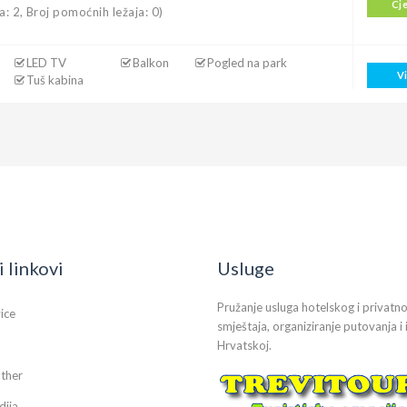
Cj
a: 2, Broj pomoćnih ležaja: 0)
LED TV
Balkon
Pogled na park
V
Tuš kabina
i linkovi
Usluge
Pružanje usluga hotelskog i privatn
vice
smještaja, organiziranje putovanja i 
Hrvatskoj.
ther
dija