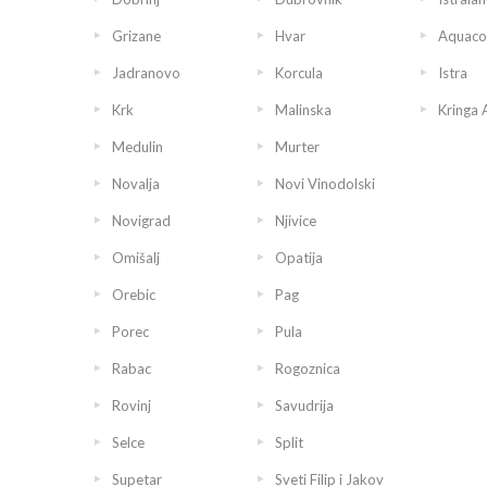
Grizane
Hvar
Aquaco
Jadranovo
Korcula
Istra
Krk
Malinska
Kringa 
Medulin
Murter
Novalja
Novi Vinodolski
Novigrad
Njivice
Omišalj
Opatija
Orebic
Pag
Porec
Pula
Rabac
Rogoznica
Rovinj
Savudrija
Selce
Split
Supetar
Sveti Filip i Jakov