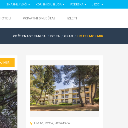
IZNAJMLJIVAČI
KORISNICI USLUGA
PODRŠKA
JEZICI
HOTELI
PRIVATNI SMJEŠTAJ
IZLETI
POČETNA STRANICA
ISTRA
GRAD
HOTEL MOJ MIR
J MIR
UMAG
,
ISTRA
,
HRVATSKA