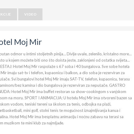
KCIJE
VIDEO
otel Moj Mir
utan odmor u intimi stoljetnih pinija… Divlje uvale, zelenilo, kristalno more…
to u kojem možete biti ono što doista jeste, zaklonjeni od ostatka svijeta...
EŠTAJ: Hotel Moj Mir raspolaže s 67 soba i 40 bungalova. Sve sobe hotela
Mir imaju sat-tv i telefon, kupaonicu i balkon, a dio soba je rezerviran za
šače. Svi bungalovi hotel Moj Mir imaju SAT-TV, telefon, kupaonicu, terasu
kaminom/bez kamina i dio bungalova je rezerviran za nepušače. GASTRO
UDA: Hotel Moj Mir ima buffet restoran sa show-cookingom s vanjskom
asom na moru. SPORT I ANIMACIJA: U hotelu Moj Mir ima otvoreni bazen sa
kom vodom, teniski tereni sa školom za tenis, odbojka na plaži,
etbasketball, mini golf, stolni tenis te mogućnost iznajmljivanja kanua i
lina. Hotel Moj Mir ima besplatnu animaciju i noćnu zabavu na terasi sa
m muzikom te mini klub za najmljađe.