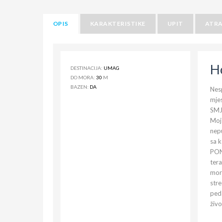
OPIS
KARAKTERISTIKE
UPIT
ATRA
H
DESTINACIJA:
UMAG
DO MORA:
30
M
BAZEN:
DA
Nesp
mjes
SMJ
Moj 
nepu
sa 
PON
ter
mors
stre
peda
živo