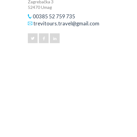
Zagrebačka 3
52470 Umag
00385 52 759 735
trevitours.travel@gmail.com