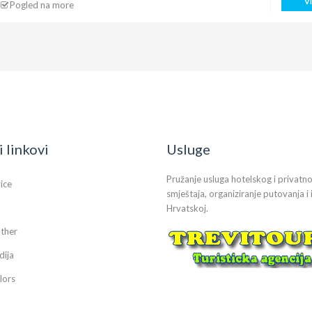
V
Pogled na more
i linkovi
Usluge
Pružanje usluga hotelskog i privatn
vice
smještaja, organiziranje putovanja i 
Hrvatskoj.
ther
dija
lors