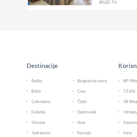
LED TV
Destinacije
Korisn
Baška
Biograd na moru
NP Plit
Bribir
Cres
TZ Krk
Crikvenica
Čižići
YR Wea
Dobrinj
Dubrovnik
Istralan
Grizane
Hvar
Aquaco
Jadranovo
Korcula
Istra