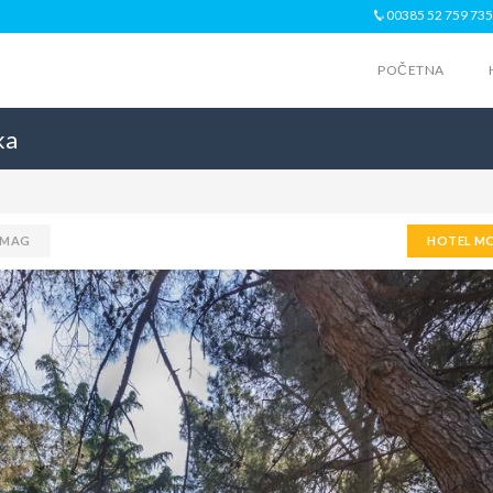
00385 52 759 735
POČETNA
ka
UMAG
HOTEL MO