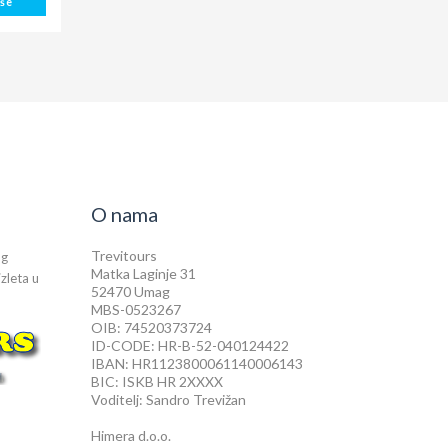
iše
O nama
Trevitours
og
Matka Laginje 31
izleta u
52470 Umag
MBS-0523267
OIB: 74520373724
ID-CODE: HR-B-52-040124422
IBAN: HR1123800061140006143
BIC: ISKB HR 2XXXX
Voditelj: Sandro Trevižan
Himera d.o.o.