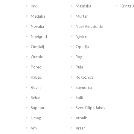
Krk
Malinska
Kringa 
Medulin
Murter
Novalja
Novi Vinodolski
Novigrad
Njivice
Omišalj
Opatija
Orebic
Pag
Porec
Pula
Rabac
Rogoznica
Rovinj
Savudrija
Selce
Split
Supetar
Sveti Filip i Jakov
Umag
Vrbnik
Vrh
Vrsar