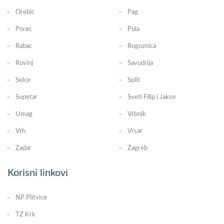
Orebic
Pag
Porec
Pula
Rabac
Rogoznica
Rovinj
Savudrija
Selce
Split
Supetar
Sveti Filip i Jakov
Umag
Vrbnik
Vrh
Vrsar
Zadar
Zagreb
Korisni linkovi
NP Plitvice
TZ Krk