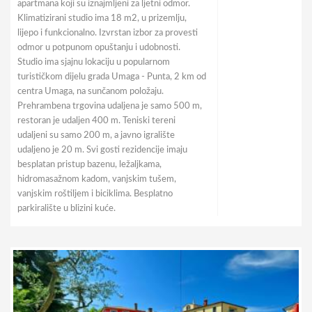
apartmana koji su iznajmljeni za ljetni odmor.
Klimatizirani studio ima 18 m2, u prizemlju,
lijepo i funkcionalno. Izvrstan izbor za provesti
odmor u potpunom opuštanju i udobnosti.
Studio ima sjajnu lokaciju u popularnom
turističkom dijelu grada Umaga - Punta, 2 km od
centra Umaga, na sunčanom položaju.
Prehrambena trgovina udaljena je samo 500 m,
restoran je udaljen 400 m. Teniski tereni
udaljeni su samo 200 m, a javno igralište
udaljeno je 20 m. Svi gosti rezidencije imaju
besplatan pristup bazenu, ležaljkama,
hidromasažnom kadom, vanjskim tušem,
vanjskim roštiljem i biciklima. Besplatno
parkiralište u blizini kuće.