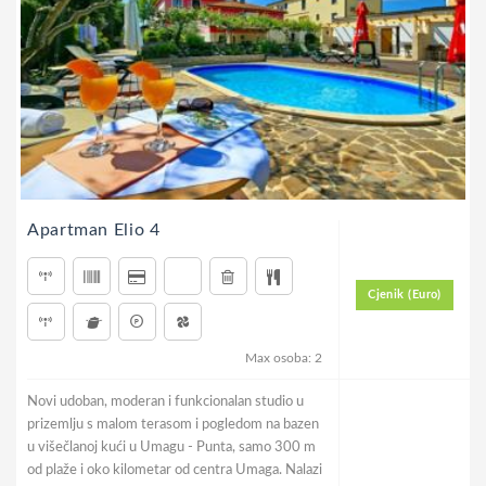
Apartman Elio 4
Cjenik (Euro)
Max osoba: 2
Novi udoban, moderan i funkcionalan studio u
prizemlju s malom terasom i pogledom na bazen
u višečlanoj kući u Umagu - Punta, samo 300 m
od plaže i oko kilometar od centra Umaga. Nalazi