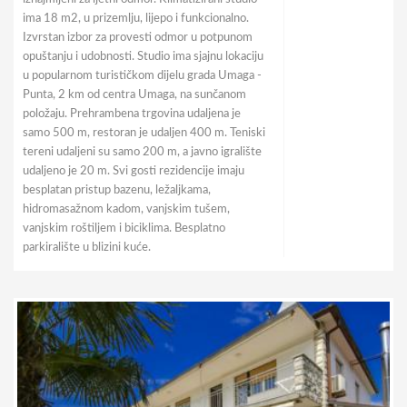
ima 18 m2, u prizemlju, lijepo i funkcionalno.
Izvrstan izbor za provesti odmor u potpunom
opuštanju i udobnosti. Studio ima sjajnu lokaciju
u popularnom turističkom dijelu grada Umaga -
Punta, 2 km od centra Umaga, na sunčanom
položaju. Prehrambena trgovina udaljena je
samo 500 m, restoran je udaljen 400 m. Teniski
tereni udaljeni su samo 200 m, a javno igralište
udaljeno je 20 m. Svi gosti rezidencije imaju
besplatan pristup bazenu, ležaljkama,
hidromasažnom kadom, vanjskim tušem,
vanjskim roštiljem i biciklima. Besplatno
parkiralište u blizini kuće.