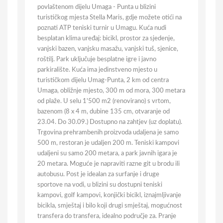
povlaštenom dijelu Umaga - Punta u blizini
turističkog mjesta Stella Maris, gdje možete otići na
poznati ATP teniski turnir u Umagu. Kuća nudi
besplatan klima uređaj: bicikl, prostor za sjedenje,
vanjski bazen, vanjsku masažu, vanjski tuš, sjenice,
roštilj. Park uključuje besplatne igre i javno
parkiralište. Kuća ima jedinstveno mjesto u
turističkom dijelu Umag-Punta, 2 km od centra
Umaga, obližnje mjesto, 300 m od mora, 300 metara
od plaže. U selu 1'500 m2 (renovirano) s vrtom,
bazenom (8 x 4 m, dubine 135 cm, otvaranje od
23.04. Do 30.09.) Dostupno na zahtjev (uz doplatu).
Trgovina prehrambenih proizvoda udaljena je samo
500 m, restoran je udaljen 200 m. Teniski kampovi
udaljeni su samo 200 metara, a park javnih igara je
20 metara. Moguće je napraviti razne git u brodu ili
autobusu. Post je idealan za surfanje i druge
sportove na vodi, u blizini su dostupni teniski
kampovi, golf kampovi, konjički bicikl, iznajmljivanje
bicikla, smještaj i bilo koji drugi smještaj, mogućnost
transfera do transfera, idealno područje za. Pranje