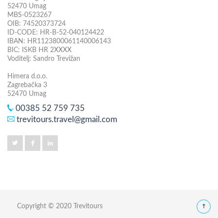
52470 Umag
MBS-0523267
OIB: 74520373724
ID-CODE: HR-B-52-040124422
IBAN: HR1123800061140006143
BIC: ISKB HR 2XXXX
Voditelj: Sandro Trevižan
Himera d.o.o.
Zagrebačka 3
52470 Umag
00385 52 759 735
trevitours.travel@gmail.com
Copyright © 2020 Trevitours