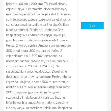
krevet (160 cm x 200 cm), TV (ravni ekran),
čajna kuhinja (2 keramičke ploče za kuhanje,
mikrovalna pećnica, trpezarijski stol. Izlaz na 6
sqm terasa povezana s bazenom sa ležaljkama,
suncobranima i jacuzzijem za 5 osoba.Odličan
Više
izbor za opuštajući odmor i udobnost.Bez
besplatnog WiFi. Studio ima sjajnu lokaciju u
popularnom turističkom dijelu grada Umaga -
Punta, 2 km od centra Umaga, sunčano mjesto,
300 m od mora, 300 metara od plaže. U
zajedničkom tlu 1 500 m2 (ograđeno) sa
uređenim vrtom, bazenom (8 x 4 m, dubine 135
cm, otvoren od 23. 04. do 24. 09.). Na
raspolaganju: čamac (uz doplatu). Doručak je
dostupan na zahtjev (uz doplatu). Prehrambena
trgovina udaljena je samo 500 m, restoran je
udaljen 400 m. Teniski tereni udaljeni su samo
200 m, a javno igralište 20 m. Svi gosti
rezidencije imaju besplatan pristup bazenu,
ležaljkama, hidromasažnom kadom, vanjskim
tušem, vanjskim roštiljem i biciklima. Besplatno