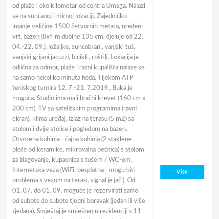
od plaže i oko kilometar od centra Umaga. Nalazi
se na sunčanoj i mirnoj lokaciji. Zajedničko
imanje veličine 1500 četvornih metara, uređeni
vrt, bazen (8x4 m dubine 135 cm, djeluje od 22.
04.-22. 09.), ležaljke, suncobrani, vanjski tuš,
vanjski grijani jacuzzi, bicikli , roštilj. Lokacija je
odlična za odmor, plaže i razni kupališta nalaze se
na samo nekoliko minuta hoda. Tijekom ATP
teniskog turnira 12. 7.-21. 7.2019., Buka je
moguća. Studio ima mali bračni krevet (160 cm x
200 cm), TV sa satelitskim programima (ravni
ekran), klima uređaj. Izlaz na terasu (5 m2) sa
stolom i dvije stolice i pogledom na bazen.
Otvorena kuhinja - čajna kuhinja (2 staklene
ploče od keramike, mikrovalna pećnica) s stolom
za blagovanje, kupaonica s tušem / WC-om.
Internetska veza (WiFi, besplatna - mogu biti
Više
problema s vezom na terasi, signal je jači). Od
01. 07. do 01. 09. moguće je rezervirati samo
od subote do subote tjedni boravak (jedan ili više
tjedana). Smještaj je smješten u rezidenciji s 11