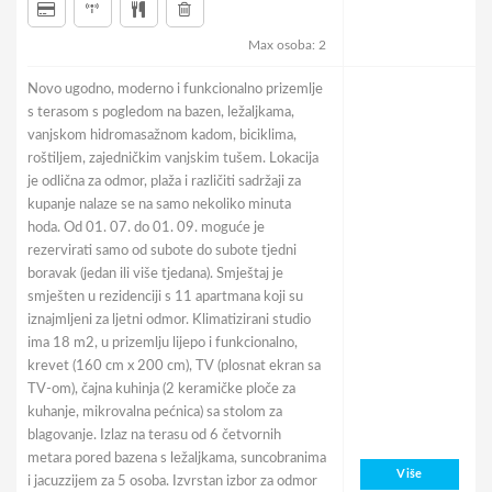
Max osoba: 2
Novo ugodno, moderno i funkcionalno prizemlje
s terasom s pogledom na bazen, ležaljkama,
vanjskom hidromasažnom kadom, biciklima,
roštiljem, zajedničkim vanjskim tušem. Lokacija
je odlična za odmor, plaža i različiti sadržaji za
kupanje nalaze se na samo nekoliko minuta
hoda. Od 01. 07. do 01. 09. moguće je
rezervirati samo od subote do subote tjedni
boravak (jedan ili više tjedana). Smještaj je
smješten u rezidenciji s 11 apartmana koji su
iznajmljeni za ljetni odmor. Klimatizirani studio
ima 18 m2, u prizemlju lijepo i funkcionalno,
krevet (160 cm x 200 cm), TV (plosnat ekran sa
TV-om), čajna kuhinja (2 keramičke ploče za
kuhanje, mikrovalna pećnica) sa stolom za
blagovanje. Izlaz na terasu od 6 četvornih
metara pored bazena s ležaljkama, suncobranima
Više
i jacuzzijem za 5 osoba. Izvrstan izbor za odmor