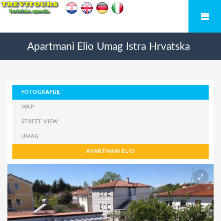
Apartmani Elio
Umag
Istra
Hrvatska
FOTOGRAFIJE
MAP
STREET VIEW
UMAG
APARTMANI ELIO