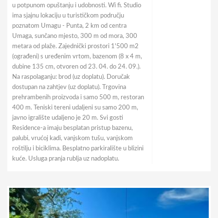
u potpunom opuštanju i udobnosti. Wi fi. Studio
ima sjajnu lokaciju u turističkom području
poznatom Umagu - Punta, 2 km od centra
Umaga, sunčano mjesto, 300 m od mora, 300
metara od plaže. Zajednički prostori 1'500 m2
(ograđeni) s uređenim vrtom, bazenom (8 x 4 m,
dubine 135 cm, otvoren od 23. 04. do 24. 09.).
Na raspolaganju: brod (uz doplatu). Doručak
dostupan na zahtjev (uz doplatu). Trgovina
prehrambenih proizvoda i samo 500 m, restoran
400 m. Teniski tereni udaljeni su samo 200 m,
javno igralište udaljeno je 20 m. Svi gosti
Residence-a imaju besplatan pristup bazenu,
palubi, vrućoj kadi, vanjskom tušu, vanjskom
roštilju i biciklima. Besplatno parkiralište u blizini
kuće. Usluga pranja rublja uz nadoplatu.