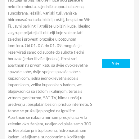
sadržaja na plaži lako se može doći pješice u
nekoliko minuta, zajednička uporaba bazena,
suncobrana, ležaljki, vanjski tuš, vanjska
hidromasažna kada, bicikli, roštilj, besplatno Wi-
Fi. Javni parking i igralište u blizini kuće. Idealno
za grupe prijatelja ili obitelji koje vole ostati
zajedno i provesti praznike u potpunom
komforu. Od 01. 07. do 01. 09. moguće je
rezervirati samo od subote do subote tjedni
boravak (jedan ili više tjedana). Prostrani
Više
apartman na prvom katu sa dvije dvokrevetne
spavaće sobe, dvije spojne spavaće sobe s
kupaonicom, jedna jednokrevetna soba s
kupaonicom, velika kupaonica s kadom, wc,
blagovaonica sa stolom i kuhinjom, terasa s
vrtnom garniturom, SAT TV, klima uređaj u
predvorju , besplatan bežični pristup internetu. S
terase se pruža lijep pogled na igralište.
Apartman se nalazi u mirnom predjelu, sa vrlo
zelenim okruženjem, udaljen od plaže samo 300
m. Besplatan pristup bazenu, hidromasažnom
kadom, ležaljkama, suncobranima, korištenje