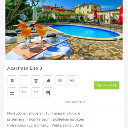
Apartman Elio 3
Cjenik (Euro)
Max osoba: 2
Novi udoban, moderan i funkcionalan studio u
prizemlju s malom terasom i pogledom na bazen
u višečlanoj kući u Umagu - Punta, samo 300 m