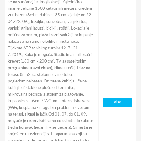
se na sunčanoj i mirnoj lokaciji. Zajedničko
imanje veličine 1500 četvornih metara, uređeni
vrt, bazen (8x4 m dubine 135 cm, djeluje od 22.
04.-22. 09.), ležaljke, suncobrani, vanjski tuš,
vanjski grijani jacuzzi, bicikli , roštilj. Lokacija je
odlična za odmor, plaža i razni sadržaji za kupanje
nalaze se na samo nekoliko minuta hoda.
Tijekom ATP teniskog turnira 12. 7.-21.
7.2019., Buka je moguća. Studio ima mali bračni
krevet (160 cm x 200 cm), TV sa satelitskim
programima (ravni ekran), klima uređaj. Izlaz na
terasu (5 m2) sa stolom i dvije stolice i
pogledom na bazen. Otvorena kuhinja - čajna
kuhinja (2 staklene ploče od keramike,
mikrovalna pećnica) s stolom za blagovanje,
kupaonica s tušem / WC-om. Internetska veza
Više
(WiFi, besplatna - mogu biti problema s vezom
na terasi, signal je jači). Od 01. 07. do 01. 09.
moguće je rezervirati samo od subote do subote
tjedni boravak (jedan ili više tjedana). Smještaj je
smješten u rezidenciji s 11 apartmana koji su
iznajmljeni za ljetni odmor. Klimatizirani studio