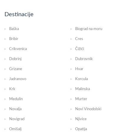
Destinacije
Baška
Biograd na moru
Bribir
Cres
Crikvenica
Čižići
Dobrinj
Dubrovnik
Grizane
Hvar
Jadranovo
Korcula
Krk
Malinska
Medulin
Murter
Novalja
Novi Vinodolski
Novigrad
Njivice
Omišalj
Opatija