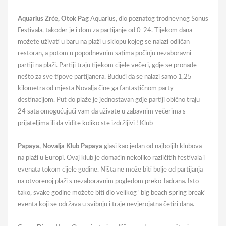
Aquarius Zrće
, Otok Pag
Aquarius, dio poznatog trodnevnog Sonus
Festivala, također je i dom za partijanje od 0-24. Tijekom dana
možete uživati u baru na plaži u sklopu kojeg se nalazi odličan
restoran, a potom u popodnevnim satima počinju nezaboravni
partiji na plaži. Partiji traju tijekom cijele večeri, gdje se pronađe
nešto za sve tipove partijanera. Budući da se nalazi samo 1,25
kilometra od mjesta Novalja čine ga fantastičnom party
destinacijom. Put do plaže je jednostavan gdje partiji obično traju
24 sata omogućujući vam da uživate u zabavnim večerima s
prijateljima ili da vidite koliko ste izdržljivi ! Klub
Papaya, Novalja Klub Papaya
glasi kao jedan od najboljih klubova
na plaži u Europi. Ovaj klub je domaćin nekoliko različitih festivala i
evenata tokom cijele godine. Ništa ne može biti bolje od partijanja
na otvorenoj plaži s nezaboravnim pogledom preko Jadrana. Isto
tako, svake godine možete biti dio velikog "big beach spring break"
eventa koji se održava u svibnju i traje nevjerojatna četiri dana.