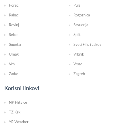
Porec
Pula
Rabac
Rogoznica
Rovinj
Savudrija
Selce
Split
Supetar
Sveti Filip i Jakov
Umag
Vrbnik
Vrh
Vrsar
Zadar
Zagreb
Korisni linkovi
NP Plitvice
TZ Krk
YR Weather