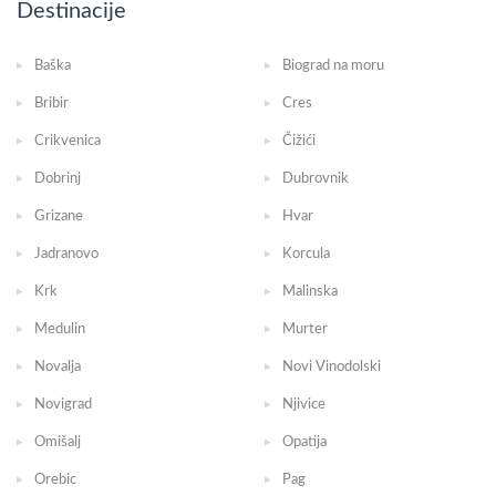
Destinacije
Baška
Biograd na moru
Bribir
Cres
Crikvenica
Čižići
Dobrinj
Dubrovnik
Grizane
Hvar
Jadranovo
Korcula
Krk
Malinska
Medulin
Murter
Novalja
Novi Vinodolski
Novigrad
Njivice
Omišalj
Opatija
Orebic
Pag