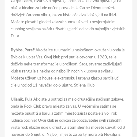
Carpe Diem, Hvar
Ovo mjesto je odlično za dnevna opuštanja na
plaži a idealno za lude noćne provode. U Carpe Diemu možete
doživjeti čarobnu vibru, kakvu biste očekivali doživjeti na Ibizi.
Možete plesati i gledati zalazak sunca, uživati u nevjerojatnim
clubbing sesijama pa čak uživati u glazbi od nekih najboljih svjetskih
DJ-a.
Byblos, Poreč
Ako želite tulumariti u raskošnom okruženju onda je
Byblos klub za Vas. Ovaj klub prvi put je otvoren u 1960, te je
doživio neke transformacije u prošlosti. Sada, stvarno zadivljujući
klub u rangu je s nekim od najboljih noćnih klubova u svijetu.
Možete uživati uz house, elektronsku i urbanu glazbu partijajući
cijelu noć od 11 navečer do 6 ujutro. Stijena Klub
Uljanik, Pula
Ako ste u potrazi za malo drugačijim načinom zabave,
onda je Rock Club pravo mjesto za vas. U večernjim satima se
možete opustiti u baru, a zatim mjesto zaista postaje živo i rok
ludnica počinje! Ovaj klub je odličan za obožavatelje svih različitih
vrsta rock glazbe gdje u društvu istomišljenika možete uživati od 8
navečer do 6 ujutro! Najbolji mjesto za party mora biti Novalja iz