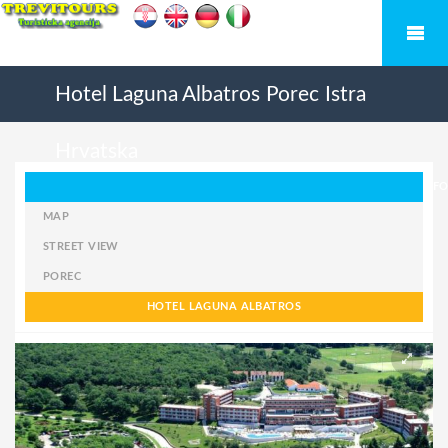
Hotel Laguna Albatros
Porec
Istra
Hrvatska
FO
MAP
STREET VIEW
POREC
HOTEL LAGUNA ALBATROS