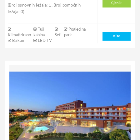
Cjenik
(Broj osnovnih ležaja: 1, Broj pomoćnih
ležaja: 0)
Tuš
Pogled na
Klimatizirano
kabina
Sef
park
Više
Balkon
LED TV