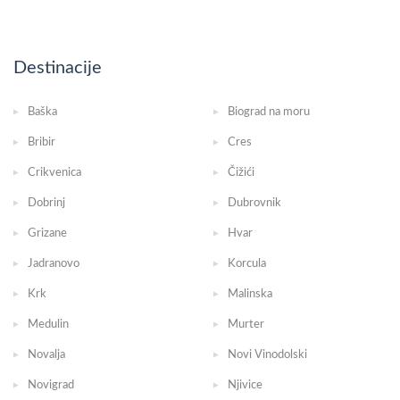
Destinacije
Baška
Biograd na moru
Bribir
Cres
Crikvenica
Čižići
Dobrinj
Dubrovnik
Grizane
Hvar
Jadranovo
Korcula
Krk
Malinska
Medulin
Murter
Novalja
Novi Vinodolski
Novigrad
Njivice