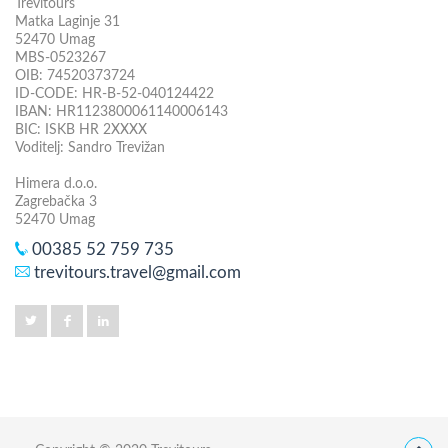
Trevitours
Matka Laginje 31
52470 Umag
MBS-0523267
OIB: 74520373724
ID-CODE: HR-B-52-040124422
IBAN: HR1123800061140006143
BIC: ISKB HR 2XXXX
Voditelj: Sandro Trevižan
Himera d.o.o.
Zagrebačka 3
52470 Umag
00385 52 759 735
trevitours.travel@gmail.com