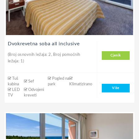
Dvokrevetna soba all inclusive
(Broj osnovnih ležaja: 2, Broj pomoćnih
Cjenik
ležaja: 1)
Tuš
Pogled na
Sef
kabina
park
Klimatizirano
Više
LED
Odvojeni
TV
kreveti