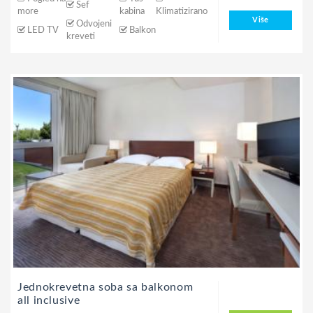
Sef
more
kabina
Klimatizirano
Više
Odvojeni
LED TV
Balkon
kreveti
Jednokrevetna soba sa balkonom
all inclusive