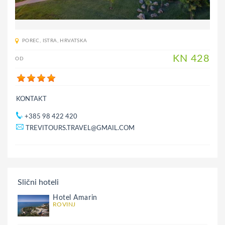
POREC
,
ISTRA
,
HRVATSKA
KN
428
OD
KONTAKT
+385 98 422 420
TREVITOURS.TRAVEL@GMAIL.COM
Slični hoteli
Hotel Amarin
ROVINJ