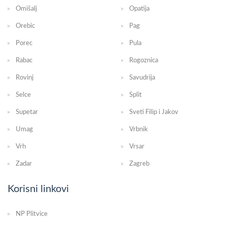
Omišalj
Opatija
Orebic
Pag
Porec
Pula
Rabac
Rogoznica
Rovinj
Savudrija
Selce
Split
Supetar
Sveti Filip i Jakov
Umag
Vrbnik
Vrh
Vrsar
Zadar
Zagreb
Korisni linkovi
NP Plitvice