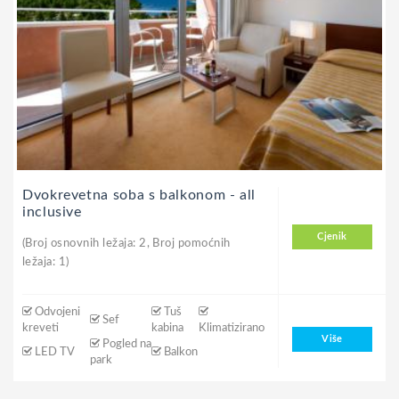
Dvokrevetna soba s balkonom - all
inclusive
Cjenik
(Broj osnovnih ležaja: 2, Broj pomoćnih
ležaja: 1)
Odvojeni
Tuš
Sef
kreveti
kabina
Klimatizirano
Više
Pogled na
LED TV
Balkon
park