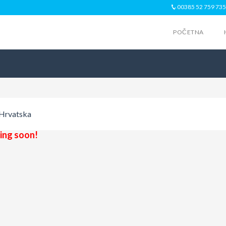
00385 52 759 735
POČETNA
Hrvatska
ng soon!