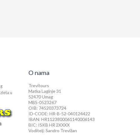
O nama
Trevitours
og
Matka Laginje 31
izleta u
52470 Umag
MBS-0523267
OIB: 74520373724
ID-CODE: HR-B-52-040124422
IBAN: HR1123800061140006143
BIC: ISKB HR 2XXXX
Voditelj: Sandro Trevižan