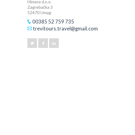
Himera d.o.o.
Zagrebačka 3
52470 Umag
00385 52 759 735
trevitours.travel@gmail.com