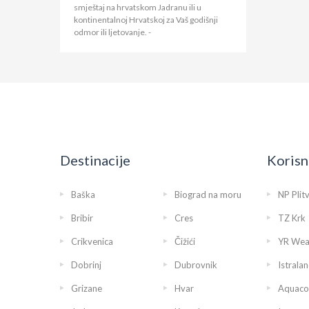
smještaj na hrvatskom Jadranu ili u
kontinentalnoj Hrvatskoj za Vaš godišnji
odmor ili ljetovanje.
-
Destinacije
Korisn
Baška
Biograd na moru
NP Plit
Bribir
Cres
TZ Krk
Crikvenica
Čižići
YR Wea
Dobrinj
Dubrovnik
Istralan
Grizane
Hvar
Aquaco