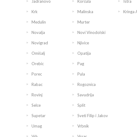
Jadranovo
Korcula
Istra
Krk
Malinska
Kringa 
Medulin
Murter
Novalja
Novi Vinodolski
Novigrad
Njivice
Omišalj
Opatija
Orebic
Pag
Porec
Pula
Rabac
Rogoznica
Rovinj
Savudrija
Selce
Split
Supetar
Sveti Filip i Jakov
Umag
Vrbnik
Vrh
Vrsar