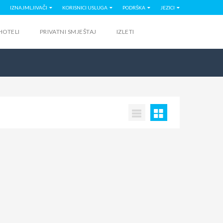
IZNAJMLJIVAČI
KORISNICI USLUGA
PODRŠKA
JEZICI
HOTELI
PRIVATNI SMJEŠTAJ
IZLETI