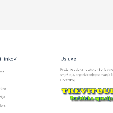
i linkovi
Usluge
Pružanje usluga hotelskog i privatn
vice
smještaja, organiziranje putovanja i 
Hrvatskoj.
ther
dija
lors