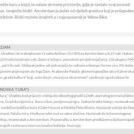
etite kuću u kojoj se nalaze skrivene prostorije, gdje je nastalo ovaj poznati
n. Iznajmite bicikl- Amsterdam je jedan od rijetkih gradova koji je prilagođen
icikliste. Bicikl možete iznajmiti,a i najpopularniji je Yellow Bike.
ERDAM
nja. Direktan let zrakoplovom Croatia Airlines OU 450 za Amsterdam u 8.25 sati. Nakon
osjet tradicionalnom selu Zaanse Schans, poznatom po vjetrenjačama. Od ukupno 700
., još 5 ih radi. Obilazak jedne od vjetrenjača te radionice klompi i farme sira. PO dola
avnim prijevozom do Trga Dam, Kraljevske Palače, glavne trgovačke ulice Kalverstra
ačju „grada kulture“ koji, osim što je „muzej na otvorenom“ ujedno je i grad zabave te
ANDSKA TURA")
ura” (doplata kod prijave): vožnja do slikovitog gradića Delft, poznatog po manufaktur
, Gradska vijećnica, Stara crkva, povijesna jezgra . Nakon kratke šetnje, nastavak vo
neobične kubične kuće (Cube House) arhitekta Pieta Bloma. Nastavak vožnje do De
lament, Palača mira, Međunarodni sud za ratne zločine. Nastavak do Scheveningena,
u šetnju, te povratak u Amsterdam. Po povratku u Amsterdam predlažemo da kozmopoli
ojnih restorana internacionalne kuhinje. Noćenje.