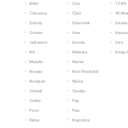
Bribir
Cres
TZ Krk
Crikvenica
Čižići
YR Wea
Dobrinj
Dubrovnik
Istralan
Grizane
Hvar
Aquaco
Jadranovo
Korcula
Istra
Krk
Malinska
Kringa 
Medulin
Murter
Novalja
Novi Vinodolski
Novigrad
Njivice
Omišalj
Opatija
Orebic
Pag
Porec
Pula
Rabac
Rogoznica