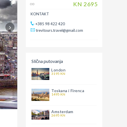
KN
2695
OD
KONTAKT
+385 98 422 420
trevitours.travel@gmail.com
Slična putovanja
London
3195 KN
Toskana i Firenca
1495 KN
Amsterdam
2695 KN