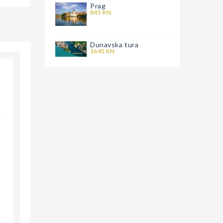
Prag
845 KN
Dunavska tura
1645 KN
i