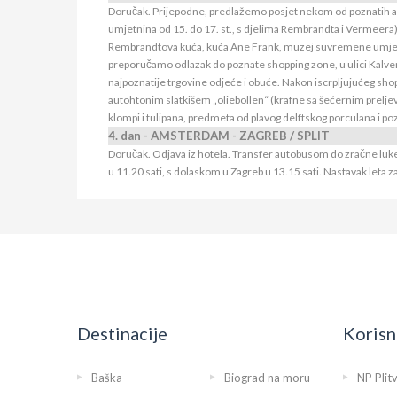
Doručak. Prijepodne, predlažemo posjet nekom od poznatih 
umjetnina od 15. do 17. st., s djelima Rembrandta i Vermeer
Rembrandtova kuća, kuća Ane Frank, muzej suvremene umjetnos
preporučamo odlazak do poznate shopping zone, u ulici Kalvers
najpoznatije trgovine odjeće i obuće. Nakon iscrpljujućeg sho
autohtonim slatkišem „oliebollen“ (krafne sa šećernim prelj
klompi i tulipana, predmeta od plavog delftskog porculana i p
4. dan - AMSTERDAM - ZAGREB / SPLIT
Doručak. Odjava iz hotela. Transfer autobusom do zračne luke 
u 11.20 sati, s dolaskom u Zagreb u 13.15 sati. Nastavak leta 
Destinacije
Korisn
Baška
Biograd na moru
NP Plit