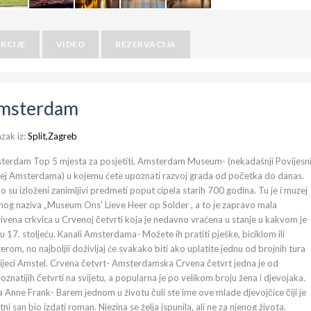
KCIJE
VIDEO
REZERVACIJA
msterdam
zak iz:
Split,Zagreb
terdam Top 5 mjesta za posjetiti, Amsterdam Museum- (nekadašnji Povijesn
ej Amsterdama) u kojemu ćete upoznati razvoj grada od početka do danas.
 su izloženi zanimljivi predmeti poput cipela starih 700 godina. Tu je i muzej
nog naziva „Museum Ons' Lieve Heer op Solder , a to je zapravo mala
ivena crkvica u Crvenoj četvrti koja je nedavno vraćena u stanje u kakvom je
 u 17. stoljeću. Kanali Amsterdama- Možete ih pratiti pješke, biciklom ili
erom, no najboljii doživljaj će svakako biti ako uplatite jednu od brojnih tura
ijeci Amstel. Crvena četvrt- Amsterdamska Crvena četvrt jedna je od
oznatijih četvrti na svijetu, a popularna je po velikom broju žena i djevojaka.
 Anne Frank- Barem jednom u životu čuli ste ime ove mlade djevojčice čiji je
tni san bio izdati roman. Njezina se želja ispunila, ali ne za njenog života.