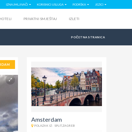
IZNAJMLJIVAČI
KORISNICI USLUGA
PODRŠKA
JEZICI
HOTELI
PRIVATNI SMJEŠTAJ
IZLETI
POČETNA STRANICA
RDAM
Amsterdam
POLAZAK IZ:
SPLIT,ZAGREB