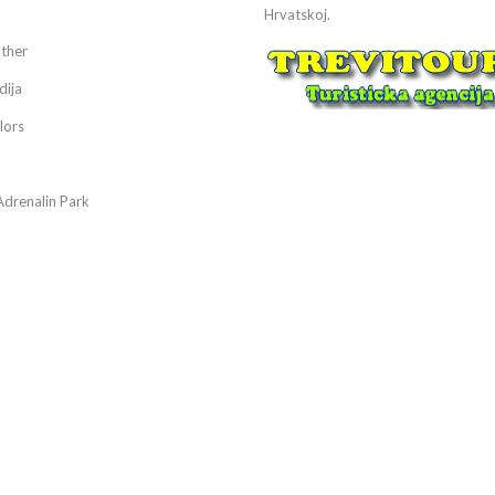
Hrvatskoj.
ther
dija
lors
Adrenalin Park