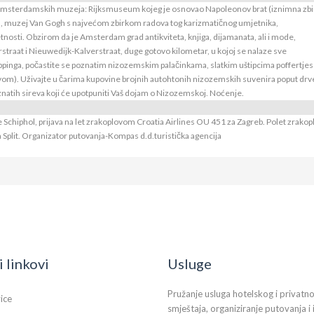
amsterdamskih muzeja: Rijksmuseum kojeg je osnovao Napoleonov brat (iznimna zbi
a), muzej Van Gogh s najvećom zbirkom radova tog karizmatičnog umjetnika,
ti. Obzirom da je Amsterdam grad antikviteta, knjiga, dijamanata, ali i mode,
traat i Nieuwedijk-Kalverstraat, duge gotovo kilometar, u kojoj se nalaze sve
ppinga, počastite se poznatim nizozemskim palačinkama, slatkim uštipcima poffertjes i
evom). Uživajte u čarima kupovine brojnih autohtonih nizozemskih suvenira poput drv
oznatih sireva koji će upotpuniti Vaš dojam o Nizozemskoj. Noćenje.
Schiphol, prijava na let zrakoplovom Croatia Airlines OU 451 za Zagreb. Polet zrakop
za Split. Organizator putovanja-Kompas d.d.turistička agencija
i linkovi
Usluge
Pružanje usluga hotelskog i privatn
vice
smještaja, organiziranje putovanja i 