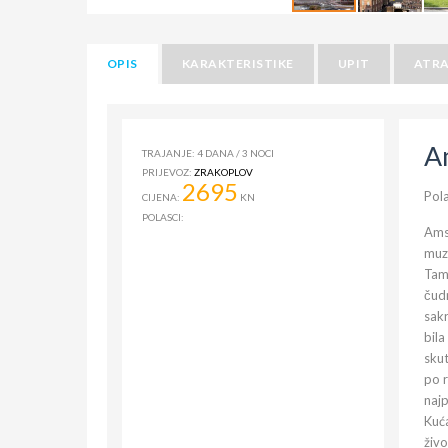
OPIS
KARAKTERISTIKE
UPIT
ATRA
A
TRAJANJE:
4
DANA
/
3
NOCI
PRIJEVOZ:
ZRAKOPLOV
2695
Pola
CIJENA:
KN
POLASCI:
Ams
muz
Tamo
čud
sakr
bila
skut
po r
najp
Kuća
živo