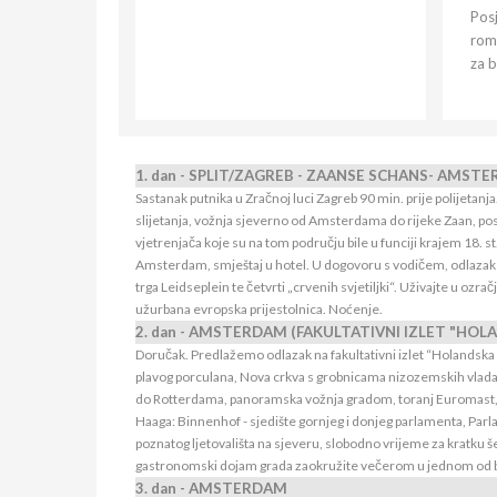
Posj
roma
za b
1. dan - SPLIT/ZAGREB - ZAANSE SCHANS- AMST
Sastanak putnika u Zračnoj luci Zagreb 90 min. prije polijeta
slijetanja, vožnja sjeverno od Amsterdama do rijeke Zaan, p
vjetrenjača koje su na tom području bile u funciji krajem 18. st
Amsterdam, smještaj u hotel. U dogovoru s vodičem, odlazak j
trga Leidseplein te četvrti „crvenih svjetiljki“. Uživajte u ozr
užurbana evropska prijestolnica. Noćenje.
2. dan - AMSTERDAM (FAKULTATIVNI IZLET "HOL
Doručak. Predlažemo odlazak na fakultativni izlet “Holandska t
plavog porculana, Nova crkva s grobnicama nizozemskih vladara
do Rotterdama, panoramska vožnja gradom, toranj Euromast, 
Haaga: Binnenhof - sjedište gornjeg i donjeg parlamenta, Par
poznatog ljetovališta na sjeveru, slobodno vrijeme za kratk
gastronomski dojam grada zaokružite večerom u jednom od br
3. dan - AMSTERDAM