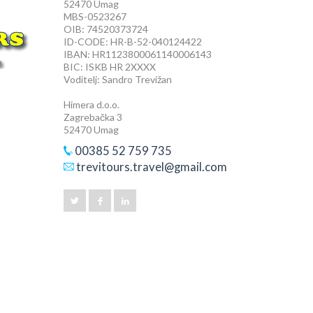
52470 Umag
MBS-0523267
OIB: 74520373724
ID-CODE: HR-B-52-040124422
IBAN: HR1123800061140006143
BIC: ISKB HR 2XXXX
Voditelj: Sandro Trevižan
Himera d.o.o.
Zagrebačka 3
52470 Umag
00385 52 759 735
trevitours.travel@gmail.com