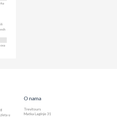
rka
li
enih
lova
O nama
Trevitours
og
Matka Laginje 31
izleta u