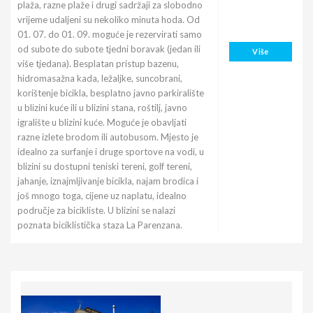
plaža, razne plaže i drugi sadržaji za slobodno
vrijeme udaljeni su nekoliko minuta hoda. Od
01. 07. do 01. 09. moguće je rezervirati samo
od subote do subote tjedni boravak (jedan ili
Više
više tjedana). Besplatan pristup bazenu,
hidromasažna kada, ležaljke, suncobrani,
korištenje bicikla, besplatno javno parkiralište
u blizini kuće ili u blizini stana, roštilj, javno
igralište u blizini kuće. Moguće je obavljati
razne izlete brodom ili autobusom. Mjesto je
idealno za surfanje i druge sportove na vodi, u
blizini su dostupni teniski tereni, golf tereni,
jahanje, iznajmljivanje bicikla, najam brodica i
još mnogo toga, cijene uz naplatu, idealno
područje za bicikliste. U blizini se nalazi
poznata biciklistička staza La Parenzana.