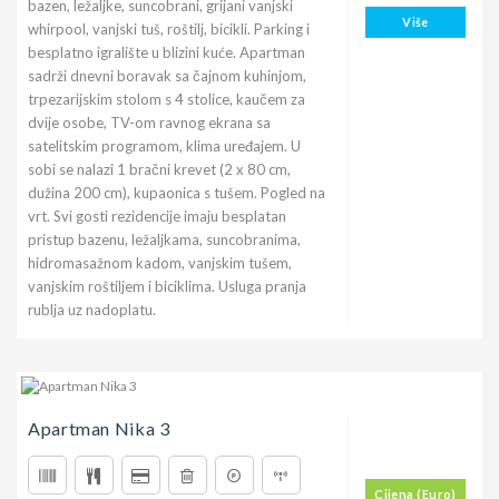
bazen, ležaljke, suncobrani, grijani vanjski
Više
whirpool, vanjski tuš, roštilj, bicikli. Parking i
besplatno igralište u blizini kuće. Apartman
sadrži dnevni boravak sa čajnom kuhinjom,
trpezarijskim stolom s 4 stolice, kaučem za
dvije osobe, TV-om ravnog ekrana sa
satelitskim programom, klima uređajem. U
sobi se nalazi 1 bračni krevet (2 x 80 cm,
dužina 200 cm), kupaonica s tušem. Pogled na
vrt. Svi gosti rezidencije imaju besplatan
pristup bazenu, ležaljkama, suncobranima,
hidromasažnom kadom, vanjskim tušem,
vanjskim roštiljem i biciklima. Usluga pranja
rublja uz nadoplatu.
Apartman Nika 3
Cijena (Euro)