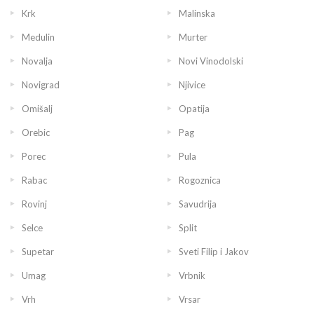
Krk
Malinska
Medulin
Murter
Novalja
Novi Vinodolski
Novigrad
Njivice
Omišalj
Opatija
Orebic
Pag
Porec
Pula
Rabac
Rogoznica
Rovinj
Savudrija
Selce
Split
Supetar
Sveti Filip i Jakov
Umag
Vrbnik
Vrh
Vrsar