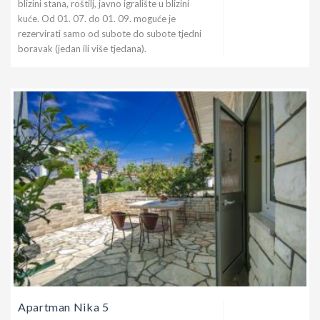
blizini stana, roštilj, javno igralište u blizini
kuće. Od 01. 07. do 01. 09. moguće je
rezervirati samo od subote do subote tjedni
boravak (jedan ili više tjedana).
Apartman Nika 5