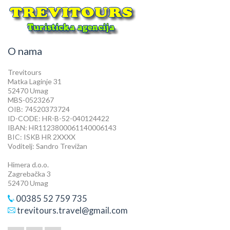
O nama
Trevitours
Matka Laginje 31
52470 Umag
MBS-0523267
OIB: 74520373724
ID-CODE: HR-B-52-040124422
IBAN: HR1123800061140006143
BIC: ISKB HR 2XXXX
Voditelj: Sandro Trevižan
Himera d.o.o.
Zagrebačka 3
52470 Umag
00385 52 759 735
trevitours.travel@gmail.com