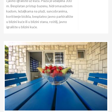
i javno igralište uz kuću. Plaža je udaljena 300
m. Besplatan pristup bazenu, hidromasažnom
kadom, ležaljkama na plaži, suncobranima,
korištenje bicikla, besplatno javno parkiralište
u blizini kuće ili u blizini stana, roštilj, javno
igralište u blizini kuće.