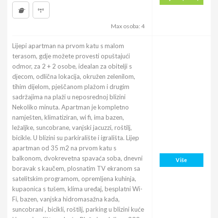
Max osoba: 4
Lijepi apartman na prvom katu s malom
terasom, gdje možete provesti opuštajući
odmor, za 2 + 2 osobe, idealan za obitelji s
djecom, odlična lokacija, okružen zelenilom,
tihim dijelom, pješčanom plažom i drugim
sadržajima na plaži u neposrednoj blizini
Nekoliko minuta. Apartman je kompletno
namješten, klimatiziran, wi fi, ima bazen,
ležaljke, suncobrane, vanjski jacuzzi, roštilj,
bicikle. U blizini su parkiralište i igrališta. Lijep
apartman od 35 m2 na prvom katu s
balkonom, dvokrevetna spavaća soba, dnevni
Više
boravak s kaučem, plosnatim TV ekranom sa
satelitskim programom, opremljena kuhinja,
kupaonica s tušem, klima uređaj, besplatni Wi-
Fi, bazen, vanjska hidromasažna kada,
suncobrani , bicikli, roštilj, parking u blizini kuće