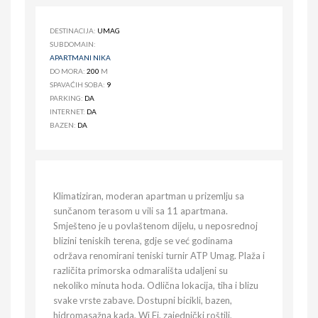
DESTINACIJA:
UMAG
SUBDOMAIN:
APARTMANI NIKA
DO MORA:
200
M
SPAVAĆIH SOBA:
9
PARKING:
DA
INTERNET:
DA
BAZEN:
DA
Klimatiziran, moderan apartman u prizemlju sa
sunčanom terasom u vili sa 11 apartmana.
Smješteno je u povlaštenom dijelu, u neposrednoj
blizini teniskih terena, gdje se već godinama
održava renomirani teniski turnir ATP Umag. Plaža i
različita primorska odmarališta udaljeni su
nekoliko minuta hoda. Odlična lokacija, tiha i blizu
svake vrste zabave. Dostupni bicikli, bazen,
hidromasažna kada, Wi Fi, zajednički roštilj,