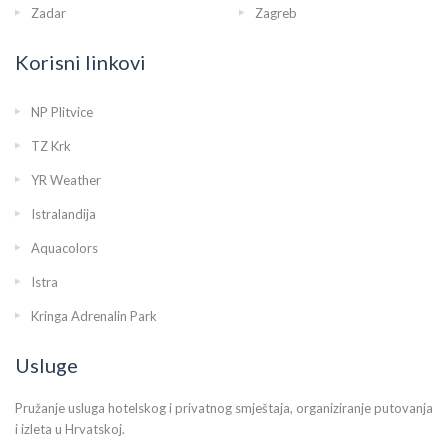
Zadar
Zagreb
Korisni linkovi
NP Plitvice
TZ Krk
YR Weather
Istralandija
Aquacolors
Istra
Kringa Adrenalin Park
Usluge
Pružanje usluga hotelskog i privatnog smještaja, organiziranje putovanja
i izleta u Hrvatskoj.