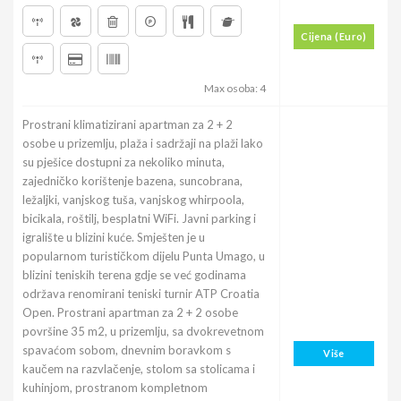
Cijena (Euro)
Max osoba: 4
Prostrani klimatizirani apartman za 2 + 2
osobe u prizemlju, plaža i sadržaji na plaži lako
su pješice dostupni za nekoliko minuta,
zajedničko korištenje bazena, suncobrana,
ležaljki, vanjskog tuša, vanjskog whirpoola,
bicikala, roštilj, besplatni WiFi. Javni parking i
igralište u blizini kuće. Smješten je u
popularnom turističkom dijelu Punta Umago, u
blizini teniskih terena gdje se već godinama
održava renomirani teniski turnir ATP Croatia
Open. Prostrani apartman za 2 + 2 osobe
površine 35 m2, u prizemlju, sa dvokrevetnom
spavaćom sobom, dnevnim boravkom s
Više
kaučem na razvlačenje, stolom sa stolicama i
kuhinjom, prostranom kompletnom