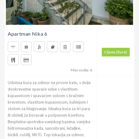
Apartman Nika 6
Cijena (Euro)
Max osoba: 6
Udobna kuća za odmor na prvom katu, s dvije
dvokrevetne spavaće sobe s vlastitom
kupaonicom i spavaćom sobom s bračnim
krevetom, vlastitom kupaonicom, kuhinjom i
stolom za blagovanje. Idealna kuća za tri para
ili obitelj za boravak u potpunom komforu.
Besplatna upotreba vanjskog bazena, vanjska
hidromasažna kada, suncobrani, ležaljke,
bicikli, roštilj, Wi-Fi. Top lokacija za odmor,