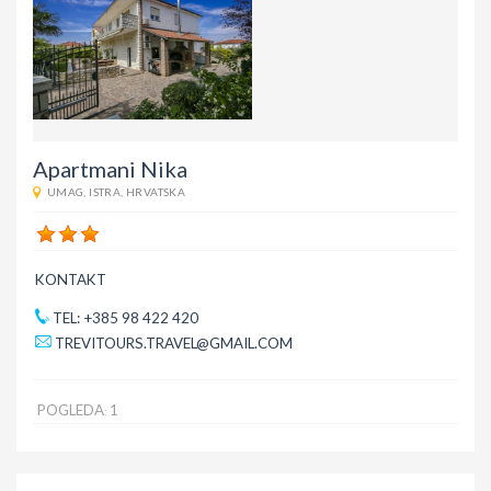
Apartmani Nika
UMAG
,
ISTRA
,
HRVATSKA
KONTAKT
TEL: +385 98 422 420
TREVITOURS.TRAVEL@GMAIL.COM
POGLEDA
1
: