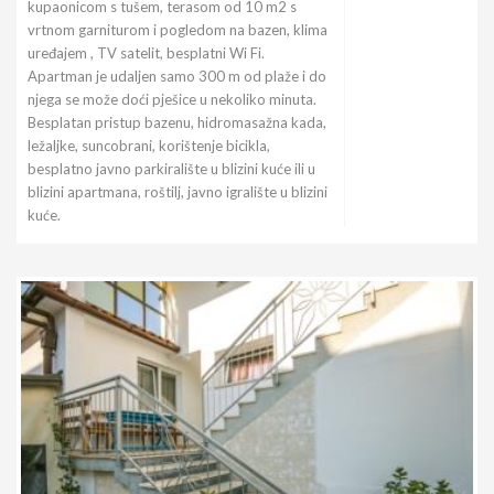
kupaonicom s tušem, terasom od 10 m2 s
vrtnom garniturom i pogledom na bazen, klima
uređajem , TV satelit, besplatni Wi Fi.
Apartman je udaljen samo 300 m od plaže i do
njega se može doći pješice u nekoliko minuta.
Besplatan pristup bazenu, hidromasažna kada,
ležaljke, suncobrani, korištenje bicikla,
besplatno javno parkiralište u blizini kuće ili u
blizini apartmana, roštilj, javno igralište u blizini
kuće.