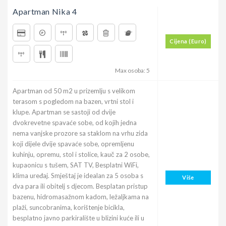
Apartman Nika 4
Cijena (Euro)
Max osoba: 5
Apartman od 50 m2 u prizemlju s velikom
terasom s pogledom na bazen, vrtni stol i
klupe. Apartman se sastoji od dvije
dvokrevetne spavaće sobe, od kojih jedna
nema vanjske prozore sa staklom na vrhu zida
koji dijele dvije spavaće sobe, opremljenu
kuhinju, opremu, stol i stolice, kauč za 2 osobe,
kupaonicu s tušem, SAT TV, Besplatni WiFi,
klima uređaj. Smještaj je idealan za 5 osoba s
Više
dva para ili obitelj s djecom. Besplatan pristup
bazenu, hidromasažnom kadom, ležaljkama na
plaži, suncobranima, korištenje bicikla,
besplatno javno parkiralište u blizini kuće ili u