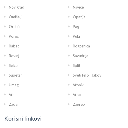
Novigrad
Njivice
Omišalj
Opatija
Orebic
Pag
Porec
Pula
Rabac
Rogoznica
Rovinj
Savudrija
Selce
Split
Supetar
Sveti Filip i Jakov
Umag
Vrbnik
Vrh
Vrsar
Zadar
Zagreb
Korisni linkovi