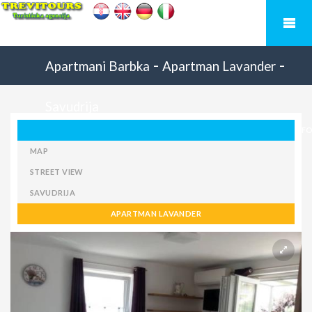
-
-
Apartmani Barbka
Apartman Lavander
Savudrija
F
MAP
STREET VIEW
SAVUDRIJA
APARTMAN LAVANDER