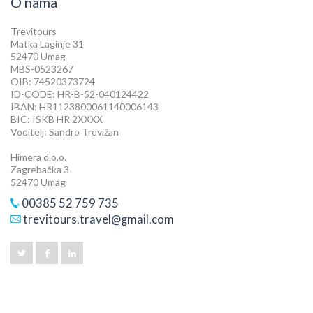
O nama
Trevitours
Matka Laginje 31
52470 Umag
MBS-0523267
OIB: 74520373724
ID-CODE: HR-B-52-040124422
IBAN: HR1123800061140006143
BIC: ISKB HR 2XXXX
Voditelj: Sandro Trevižan
Himera d.o.o.
Zagrebačka 3
52470 Umag
00385 52 759 735
trevitours.travel@gmail.com