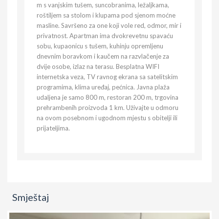
m s vanjskim tušem, suncobranima, ležaljkama,
roštiljem sa stolom i klupama pod sjenom moćne
masline. Savršeno za one koji vole red, odmor, mir i
privatnost. Apartman ima dvokrevetnu spavaću
sobu, kupaonicu s tušem, kuhinju opremljenu
dnevnim boravkom i kaučem na razvlačenje za
dvije osobe, izlaz na terasu. Besplatna WIFI
internetska veza, TV ravnog ekrana sa satelitskim
programima, klima uređaj, pećnica. Javna plaža
udaljena je samo 800 m, restoran 200 m, trgovina
prehrambenih proizvoda 1 km. Uživajte u odmoru
na ovom posebnom i ugodnom mjestu s obitelji ili
prijateljima.
Smještaj