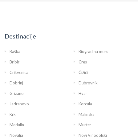
Destinacije
Baška
Biograd na moru
Bribir
Cres
Crikvenica
Čižići
Dobrinj
Dubrovnik
Grizane
Hvar
Jadranovo
Korcula
Krk
Malinska
Medulin
Murter
Novalja
Novi Vinodolski