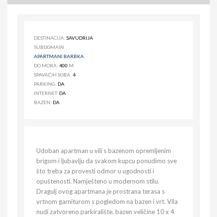
DESTINACIJA:
SAVUDRIJA
SUBDOMAIN:
APARTMANI BARBKA
DO MORA:
400
M
SPAVAĆIH SOBA:
4
PARKING:
DA
INTERNET:
DA
BAZEN:
DA
Udoban apartman u vili s bazenom opremljenim
brigom i ljubavlju da svakom kupcu ponudimo sve
što treba za provesti odmor u ugodnosti i
opuštenosti. Namješteno u modernom stilu.
Dragulj ovog apartmana je prostrana terasa s
vrtnom garniturom s pogledom na bazen i vrt. Vila
nudi zatvoreno parkiralište, bazen veličine 10 x 4