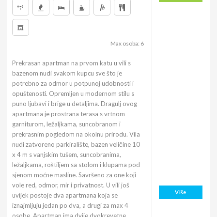
Max osoba: 6
Prekrasan apartman na prvom katu u vili s
bazenom nudi svakom kupcu sve što je
potrebno za odmor u potpunoj udobnosti i
opuštenosti. Opremljen u modernom stilu s
puno ljubavi i brige u detaljima. Dragulj ovog
apartmana je prostrana terasa s vrtnom
garniturom, ležaljkama, suncobranom i
prekrasnim pogledom na okolnu prirodu. Vila
nudi zatvoreno parkiralište, bazen veličine 10
x 4 m s vanjskim tušem, suncobranima,
ležaljkama, roštiljem sa stolom i klupama pod
sjenom moćne masline. Savršeno za one koji
vole red, odmor, mir i privatnost. U vili još
Više
uvijek postoje dva apartmana koja se
iznajmljuju jedan po dva, a drugi za max 4
osobe. Apartman ima dvije dvokrevetne