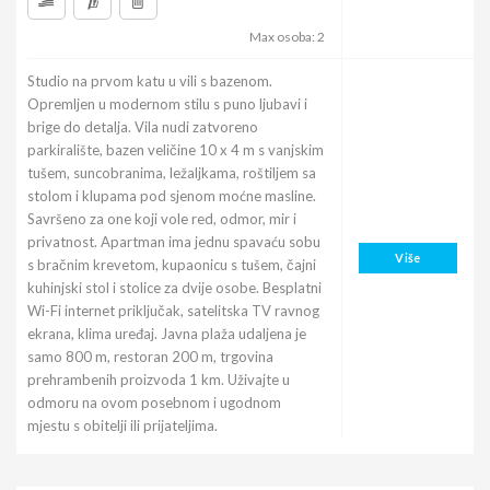
Max osoba: 2
Studio na prvom katu u vili s bazenom.
Opremljen u modernom stilu s puno ljubavi i
brige do detalja. Vila nudi zatvoreno
parkiralište, bazen veličine 10 x 4 m s vanjskim
tušem, suncobranima, ležaljkama, roštiljem sa
stolom i klupama pod sjenom moćne masline.
Savršeno za one koji vole red, odmor, mir i
privatnost. Apartman ima jednu spavaću sobu
Više
s bračnim krevetom, kupaonicu s tušem, čajni
kuhinjski stol i stolice za dvije osobe. Besplatni
Wi-Fi internet priključak, satelitska TV ravnog
ekrana, klima uređaj. Javna plaža udaljena je
samo 800 m, restoran 200 m, trgovina
prehrambenih proizvoda 1 km. Uživajte u
odmoru na ovom posebnom i ugodnom
mjestu s obitelji ili prijateljima.