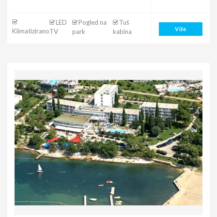
LED
Pogled na
Tuš
Više
Klimatizirano
TV
park
kabina