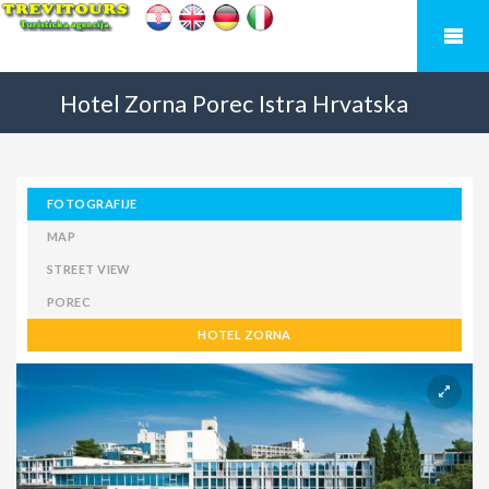
Hotel Zorna
Porec
Istra
Hrvatska
FOTOGRAFIJE
MAP
STREET VIEW
POREC
HOTEL ZORNA