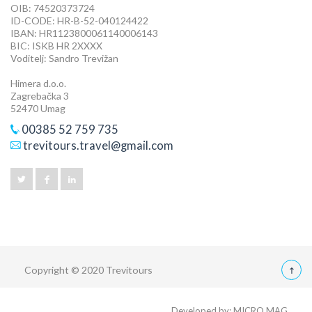
OIB: 74520373724
ID-CODE: HR-B-52-040124422
IBAN: HR1123800061140006143
BIC: ISKB HR 2XXXX
Voditelj: Sandro Trevižan
Himera d.o.o.
Zagrebačka 3
52470 Umag
00385 52 759 735
trevitours.travel@gmail.com
Copyright © 2020 Trevitours
Developed by:
MICRO MAG