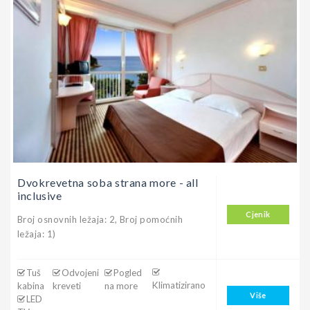
Dvokrevetna soba strana more - all
inclusive
Cjenik
Broj osnovnih ležaja: 2, Broj pomoćnih
ležaja: 1)
Tuš
Odvojeni
Pogled
Klimatizirano
kabina
kreveti
na more
Više
LED