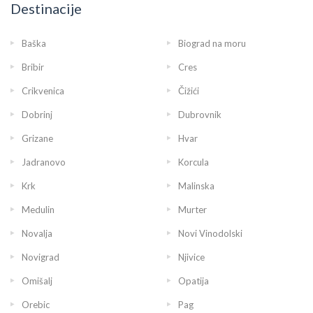
Destinacije
Baška
Biograd na moru
Bribir
Cres
Crikvenica
Čižići
Dobrinj
Dubrovnik
Grizane
Hvar
Jadranovo
Korcula
Krk
Malinska
Medulin
Murter
Novalja
Novi Vinodolski
Novigrad
Njivice
Omišalj
Opatija
Orebic
Pag