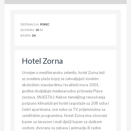
DESTINACIJA:
POREC
DO MORA:
30
M
BAZEN:
DA
Hotel Zorna
Uronjen u mediteransko zelenilo, hotel Zorna leži
uz uređenu plažu kojoj se zahvaljujući visokim
ekološkim standardima i kvaliteti mora 2001.
godine dodjeljuje međunarodno priznanje Plava
zastava. SNJEŠTAJ: Nakon temeljitog renoviranja
potpuno klimatizirani hotel raspolaže sa 208 soba i
četiri apartmana, sve sobe sa TV prijemnicima sa
satelitskim programima. Hotel Zorna ima otvoreni
bazen sa terasom i mali dječji bazen sa slatkom
vodom, dvoranu za zabavu i animaciju ili radne