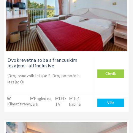
Dvokrevetna soba s francuskim
lezajem - all inclusive
Cjenik
(Broj osnovnih ležaja: 2, Broj pomoćnih
ležaja: 0)
Pogled na
LED
Tuš
Više
Klimatizirano
park
TV
kabina