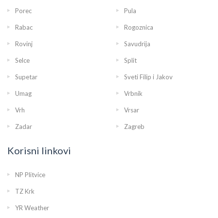
Porec
Pula
Rabac
Rogoznica
Rovinj
Savudrija
Selce
Split
Supetar
Sveti Filip i Jakov
Umag
Vrbnik
Vrh
Vrsar
Zadar
Zagreb
Korisni linkovi
NP Plitvice
TZ Krk
YR Weather