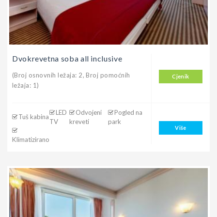
Dvokrevetna soba all inclusive
(Broj osnovnih ležaja: 2, Broj pomoćnih
Cjenik
ležaja: 1)
LED
Odvojeni
Pogled na
Tuš kabina
TV
kreveti
park
Više
Klimatizirano