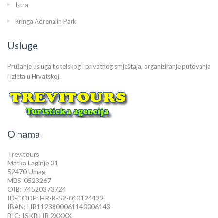
Istra
Kringa Adrenalin Park
Usluge
Pružanje usluga hotelskog i privatnog smještaja, organiziranje putovanja
i izleta u Hrvatskoj.
O nama
Trevitours
Matka Laginje 31
52470 Umag
MBS-0523267
OIB: 74520373724
ID-CODE: HR-B-52-040124422
IBAN: HR1123800061140006143
BIC: ISKB HR 2XXXX