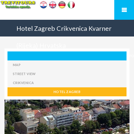
Hotel Zagreb
Crikvenica
Kvarner
(Rijeka)
Hrvatska
F
MAP
STREET VIEW
CRIKVENICA
HOTEL ZAGREB