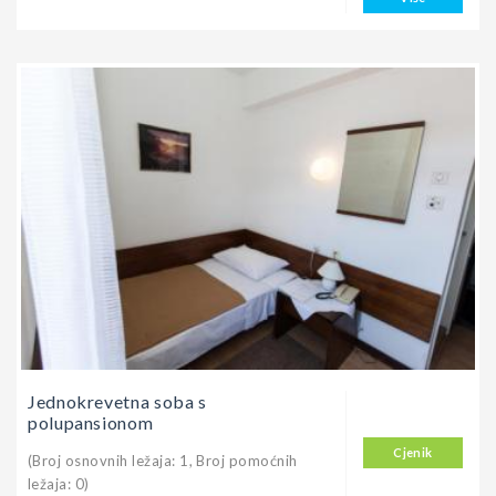
Jednokrevetna soba s
polupansionom
Cjenik
(Broj osnovnih ležaja: 1, Broj pomoćnih
ležaja: 0)