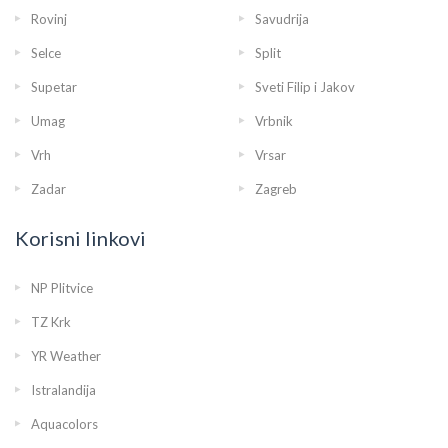
Rovinj
Savudrija
Selce
Split
Supetar
Sveti Filip i Jakov
Umag
Vrbnik
Vrh
Vrsar
Zadar
Zagreb
Korisni linkovi
NP Plitvice
TZ Krk
YR Weather
Istralandija
Aquacolors