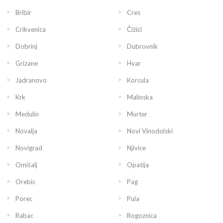
Bribir
Cres
Crikvenica
Čižići
Dobrinj
Dubrovnik
Grizane
Hvar
Jadranovo
Korcula
Krk
Malinska
Medulin
Murter
Novalja
Novi Vinodolski
Novigrad
Njivice
Omišalj
Opatija
Orebic
Pag
Porec
Pula
Rabac
Rogoznica