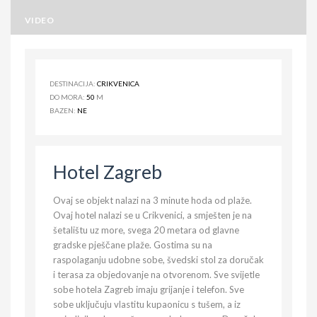
VIDEO
DESTINACIJA:
CRIKVENICA
DO MORA:
50
M
BAZEN:
NE
Hotel Zagreb
Ovaj se objekt nalazi na 3 minute hoda od plaže.
Ovaj hotel nalazi se u Crikvenici, a smješten je na
šetalištu uz more, svega 20 metara od glavne
gradske pješčane plaže. Gostima su na
raspolaganju udobne sobe, švedski stol za doručak
i terasa za objedovanje na otvorenom. Sve svijetle
sobe hotela Zagreb imaju grijanje i telefon. Sve
sobe uključuju vlastitu kupaonicu s tušem, a iz