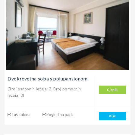
Dvokrevetna soba s polupansionom
(Broj osnovnih ležaja: 2, Broj pomoćnih
Cjenik
ležaja: 0)
Tuš kabina
Pogled na park
Više