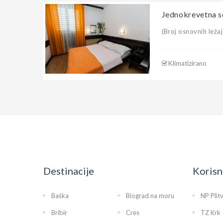
Jednokrevetna s
(Broj osnovnih ležaj
Klimatizirano
Destinacije
Korisn
Baška
Biograd na moru
NP Plit
Bribir
Cres
TZ Krk