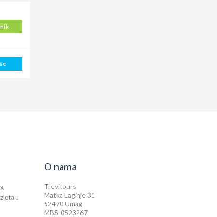
enik
iše
O nama
Trevitours
og
Matka Laginje 31
izleta u
52470 Umag
MBS-0523267