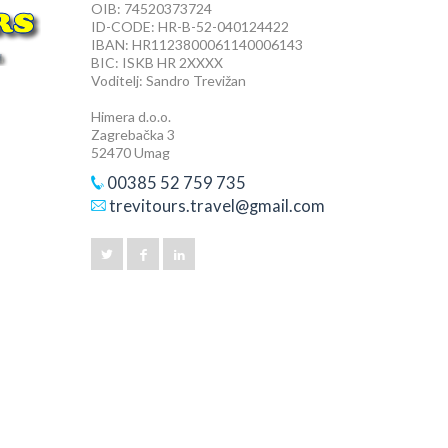
OIB: 74520373724
ID-CODE: HR-B-52-040124422
IBAN: HR1123800061140006143
BIC: ISKB HR 2XXXX
Voditelj: Sandro Trevižan
Himera d.o.o.
Zagrebačka 3
52470 Umag
00385 52 759 735
trevitours.travel@gmail.com