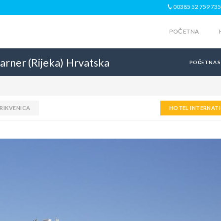
00385 52 759 735
POČETNA
arner (Rijeka)
Hrvatska
POČETNA 
RIKVENICA
HOTEL INTERNAT