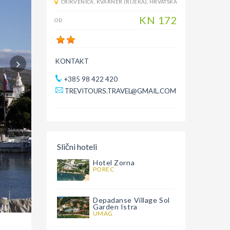
CRIKVENICA
,
KVARNER (RIJEKA)
,
HRVATSKA
KN
172
OD
KONTAKT
+385 98 422 420
TREVITOURS.TRAVEL@GMAIL.COM
Slični hoteli
Hotel Zorna
POREC
Depadanse Village Sol
Garden Istra
UMAG