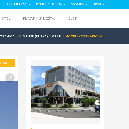
IZNAJMLJIVAČI
KORISNICI USLUGA
PODRŠKA
JEZICI
HOTELI
PRIVATNI SMJEŠTAJ
IZLETI
STRANICA
KVARNER (RIJEKA)
GRAD
HOTEL INTERNATIONAL
IONAL