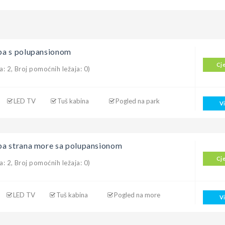
ba s polupansionom
Cj
a: 2, Broj pomoćnih ležaja: 0)
LED TV
Tuš kabina
Pogled na park
V
a strana more sa polupansionom
Cj
a: 2, Broj pomoćnih ležaja: 0)
LED TV
Tuš kabina
Pogled na more
V