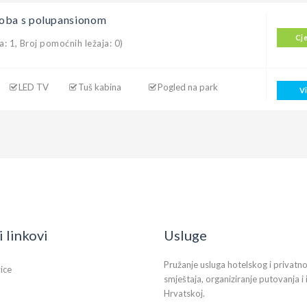
oba s polupansionom
Cj
a: 1, Broj pomoćnih ležaja: 0)
LED TV
Tuš kabina
Pogled na park
V
i linkovi
Usluge
Pružanje usluga hotelskog i privatn
vice
smještaja, organiziranje putovanja i 
Hrvatskoj.