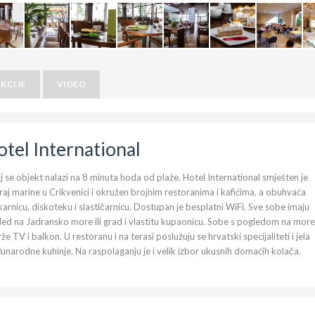
KCIJE
VIDEO
tel International
 se objekt nalazi na 8 minuta hoda od plaže. Hotel International smješten je
aj marine u Crikvenici i okružen brojnim restoranima i kafićima, a obuhvaća
arnicu, diskoteku i slastičarnicu. Dostupan je besplatni WiFi. Sve sobe imaju
ed na Jadransko more ili grad i vlastitu kupaonicu. Sobe s pogledom na more
že TV i balkon. U restoranu i na terasi poslužuju se hrvatski specijaliteti i jela
narodne kuhinje. Na raspolaganju je i velik izbor ukusnih domaćih kolača.