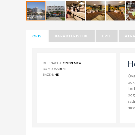
OPIS
KARAKTERISTIKE
UPIT
ATRA
Ho
DESTINACIJA:
CRIKVENICA
DO MORA:
30
M
BAZEN:
NE
Ovaj
pokr
kock
pogl
sadr
među