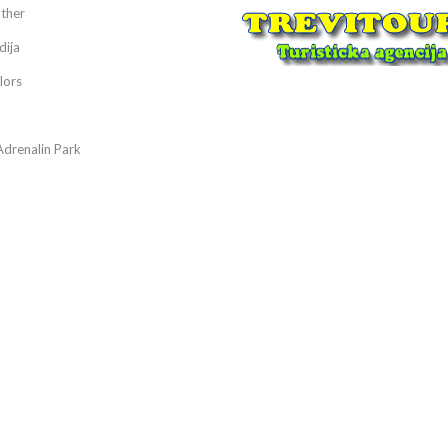
ther
dija
lors
Adrenalin Park