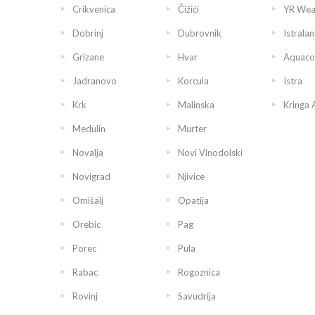
Crikvenica
Čižići
YR Wea
Dobrinj
Dubrovnik
Istralan
Grizane
Hvar
Aquaco
Jadranovo
Korcula
Istra
Krk
Malinska
Kringa 
Medulin
Murter
Novalja
Novi Vinodolski
Novigrad
Njivice
Omišalj
Opatija
Orebic
Pag
Porec
Pula
Rabac
Rogoznica
Rovinj
Savudrija