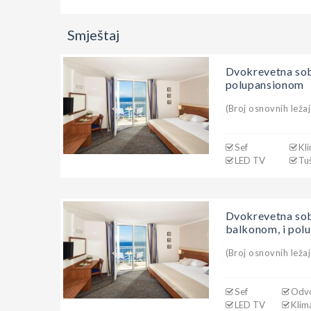
Smještaj
Dvokrevetna sob
polupansionom
(Broj osnovnih ležaj
Sef
Kli
LED TV
Tu
Dvokrevetna sob
balkonom, i pol
(Broj osnovnih ležaj
Sef
Odvo
LED TV
Klim