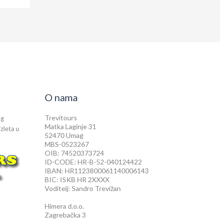
O nama
Trevitours
og
Matka Laginje 31
izleta u
52470 Umag
MBS-0523267
OIB: 74520373724
ID-CODE: HR-B-52-040124422
IBAN: HR1123800061140006143
BIC: ISKB HR 2XXXX
Voditelj: Sandro Trevižan
Himera d.o.o.
Zagrebačka 3