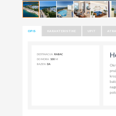
OPIS
KARAKTERISTIKE
UPIT
ATRA
H
DESTINACIJA:
RABAC
DO MORA:
100
M
BAZEN:
DA
Okr
pruž
kroz
bal
nagr
polo