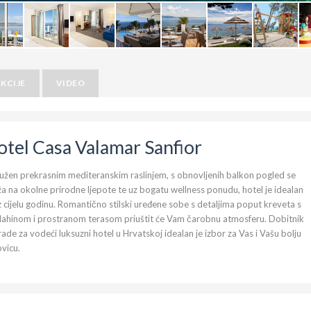
KCIJE
VIDEO
otel Casa Valamar Sanfior
užen prekrasnim mediteranskim raslinjem, s obnovljenih balkon pogled se
a na okolne prirodne ljepote te uz bogatu wellness ponudu, hotel je idealan
 cijelu godinu. Romantično stilski uređene sobe s detaljima poput kreveta s
dahinom i prostranom terasom priuštit će Vam čarobnu atmosferu. Dobitnik
ade za vodeći luksuzni hotel u Hrvatskoj idealan je izbor za Vas i Vašu bolju
vicu.