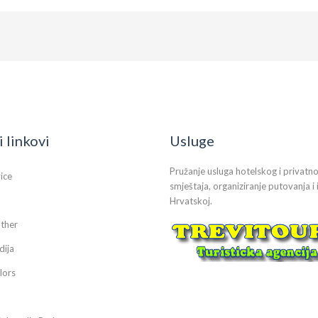
i linkovi
Usluge
Pružanje usluga hotelskog i privatn
vice
smještaja, organiziranje putovanja i 
Hrvatskoj.
ther
dija
lors