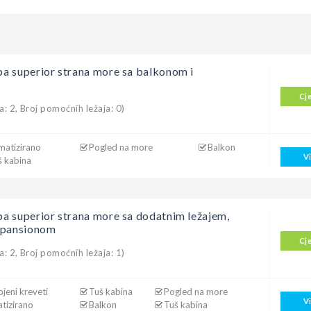
a superior strana more sa balkonom i
Cj
a: 2, Broj pomoćnih ležaja: 0)
matizirano
Pogled na more
Balkon
V
š kabina
a superior strana more sa dodatnim ležajem,
upansionom
Cj
a: 2, Broj pomoćnih ležaja: 1)
jeni kreveti
Tuš kabina
Pogled na more
V
atizirano
Balkon
Tuš kabina