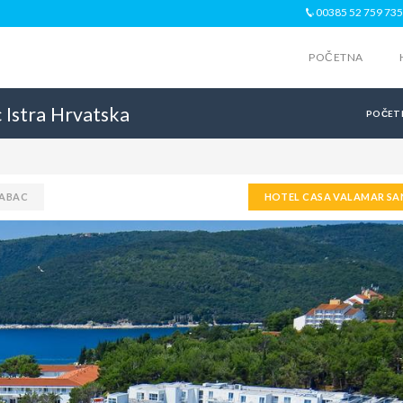
00385 52 759 735
POČETNA
c
Istra
Hrvatska
POČET
ABAC
HOTEL CASA VALAMAR SA