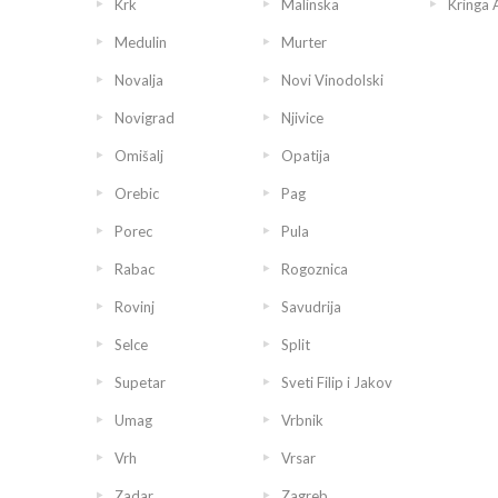
Krk
Malinska
Kringa 
Medulin
Murter
Novalja
Novi Vinodolski
Novigrad
Njivice
Omišalj
Opatija
Orebic
Pag
Porec
Pula
Rabac
Rogoznica
Rovinj
Savudrija
Selce
Split
Supetar
Sveti Filip i Jakov
Umag
Vrbnik
Vrh
Vrsar
Zadar
Zagreb