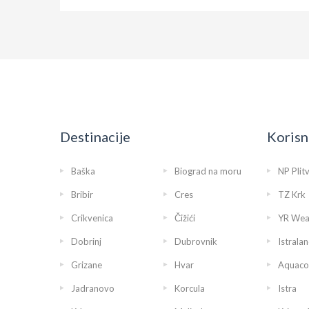
Destinacije
Korisn
Baška
Biograd na moru
NP Plit
Bribir
Cres
TZ Krk
Crikvenica
Čižići
YR Wea
Dobrinj
Dubrovnik
Istralan
Grizane
Hvar
Aquaco
Jadranovo
Korcula
Istra