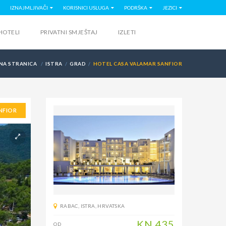
IZNAJMLJIVAČI
KORISNICI USLUGA
PODRŠKA
JEZICI
HOTELI
PRIVATNI SMJEŠTAJ
IZLETI
NA STRANICA
ISTRA
GRAD
HOTEL CASA VALAMAR SANFIOR
NFIOR
RABAC
,
ISTRA
,
HRVATSKA
KN
435
OD