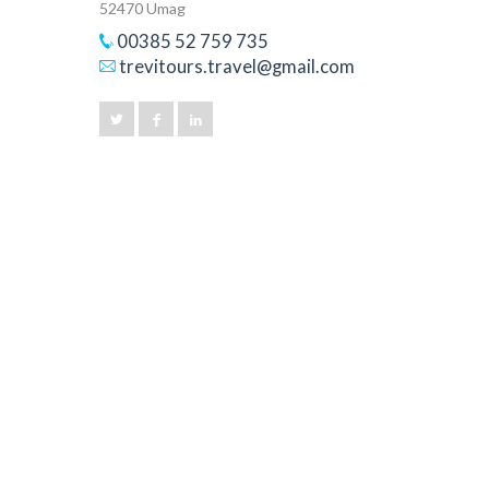
52470 Umag
00385 52 759 735
trevitours.travel@gmail.com