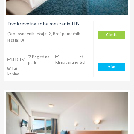
Dvokrevetna soba mezzanin HB
(Broj osnovnih ležaja: 2, Broj pomoćnih
Cjenik
ležaja: 0)
Pogled na
LED TV
Klimatizirano
Sef
park
Više
Tuš
kabina