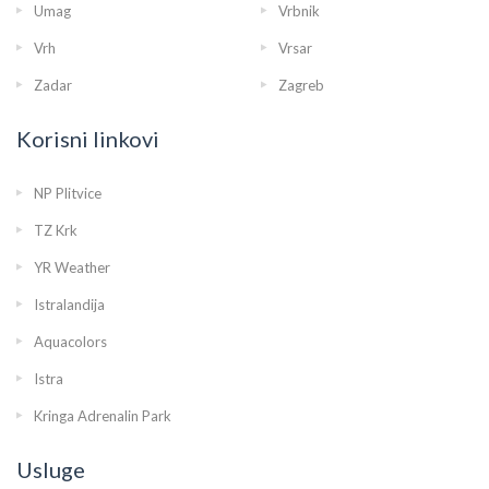
Umag
Vrbnik
Vrh
Vrsar
Zadar
Zagreb
Korisni linkovi
NP Plitvice
TZ Krk
YR Weather
Istralandija
Aquacolors
Istra
Kringa Adrenalin Park
Usluge