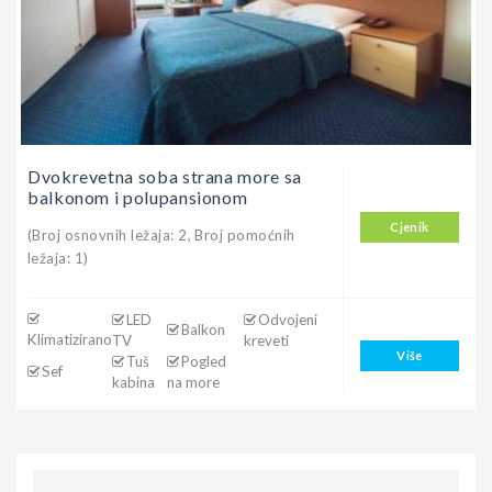
Dvokrevetna soba strana more sa
balkonom i polupansionom
Cjenik
(Broj osnovnih ležaja: 2, Broj pomoćnih
ležaja: 1)
LED
Odvojeni
Balkon
Klimatizirano
TV
kreveti
Više
Tuš
Pogled
Sef
kabina
na more