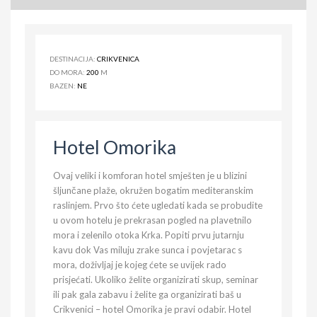
DESTINACIJA:
CRIKVENICA
DO MORA:
200
M
BAZEN:
NE
Hotel Omorika
Ovaj veliki i komforan hotel smješten je u blizini
šljunčane plaže, okružen bogatim mediteranskim
raslinjem. Prvo što ćete ugledati kada se probudite
u ovom hotelu je prekrasan pogled na plavetnilo
mora i zelenilo otoka Krka. Popiti prvu jutarnju
kavu dok Vas miluju zrake sunca i povjetarac s
mora, doživljaj je kojeg ćete se uvijek rado
prisjećati. Ukoliko želite organizirati skup, seminar
ili pak gala zabavu i želite ga organizirati baš u
Crikvenici – hotel Omorika je pravi odabir. Hotel