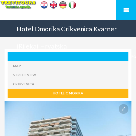
Hotel Omorika
Crikvenica
Kvarner
(Rijeka)
Hrvatska
F
MAP
STREET VIEW
CRIKVENICA
HOTEL OMORIKA