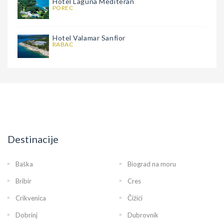
Hotel Laguna Mediteran
POREC
Hotel Valamar Sanfior
RABAC
Destinacije
Baška
Biograd na moru
Bribir
Cres
Crikvenica
Čižići
Dobrinj
Dubrovnik