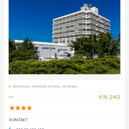
CRIKVENICA
,
KVARNER (RIJEKA)
,
HRVATSKA
KN
240
OD
KONTAKT