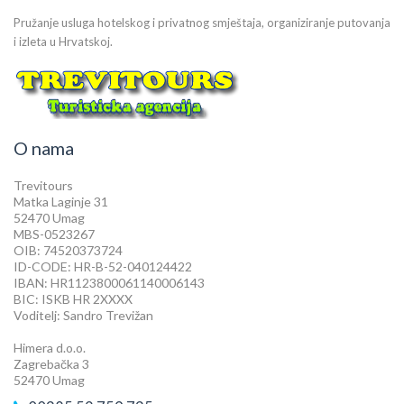
Pružanje usluga hotelskog i privatnog smještaja, organiziranje putovanja
i izleta u Hrvatskoj.
O nama
Trevitours
Matka Laginje 31
52470 Umag
MBS-0523267
OIB: 74520373724
ID-CODE: HR-B-52-040124422
IBAN: HR1123800061140006143
BIC: ISKB HR 2XXXX
Voditelj: Sandro Trevižan
Himera d.o.o.
Zagrebačka 3
52470 Umag