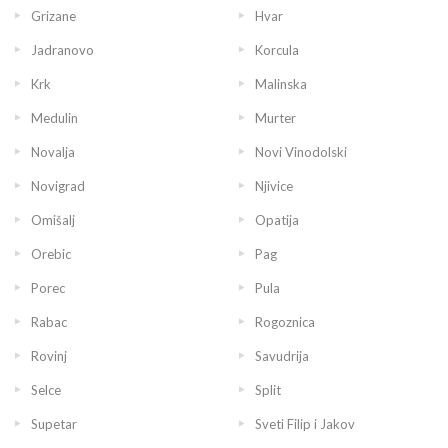
Grizane
Hvar
Jadranovo
Korcula
Krk
Malinska
Medulin
Murter
Novalja
Novi Vinodolski
Novigrad
Njivice
Omišalj
Opatija
Orebic
Pag
Porec
Pula
Rabac
Rogoznica
Rovinj
Savudrija
Selce
Split
Supetar
Sveti Filip i Jakov