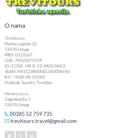
O nama
Trevitours
Matka Laginje 31
52470 Umag
MBS-0523267
OIB: 74520373724
ID-CODE: HR-B-52-040124422
IBAN: HR1123800061140006143
BIC: ISKB HR 2XXXX
Voditelj: Sandro Trevižan
Himera d.o.o.
Zagrebačka 3
52470 Umag
00385 52 759 735
trevitours.travel@gmail.com