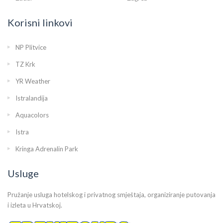
Korisni linkovi
NP Plitvice
TZ Krk
YR Weather
Istralandija
Aquacolors
Istra
Kringa Adrenalin Park
Usluge
Pružanje usluga hotelskog i privatnog smještaja, organiziranje putovanja
i izleta u Hrvatskoj.