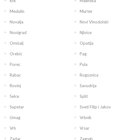
Krk
Malinska
Medulin
Murter
Novalja
Novi Vinodolski
Novigrad
Njivice
Omišalj
Opatija
Orebic
Pag
Porec
Pula
Rabac
Rogoznica
Rovinj
Savudrija
Selce
Split
Supetar
Sveti Filip i Jakov
Umag
Vrbnik
Vrh
Vrsar
Zadar
Zagreb