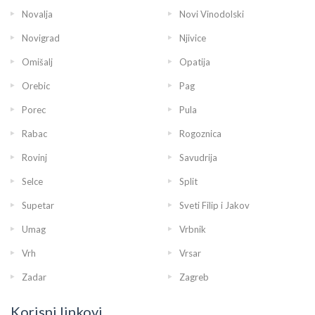
Novalja
Novi Vinodolski
Novigrad
Njivice
Omišalj
Opatija
Orebic
Pag
Porec
Pula
Rabac
Rogoznica
Rovinj
Savudrija
Selce
Split
Supetar
Sveti Filip i Jakov
Umag
Vrbnik
Vrh
Vrsar
Zadar
Zagreb
Korisni linkovi