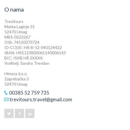
O nama
Trevitours
Matka Laginje 31
52470 Umag
MBS-0523267
OIB: 74520373724
ID-CODE: HR-B-52-040124422
IBAN: HR1123800061140006143
BIC: ISKB HR 2XXXX
Voditelj: Sandro Trevižan
Himera d.o.o.
Zagrebačka 3
52470 Umag
00385 52 759 735
trevitours.travel@gmail.com