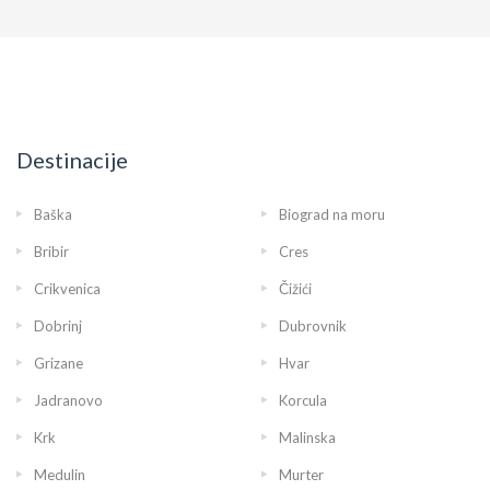
Destinacije
Baška
Biograd na moru
Bribir
Cres
Crikvenica
Čižići
Dobrinj
Dubrovnik
Grizane
Hvar
Jadranovo
Korcula
Krk
Malinska
Medulin
Murter