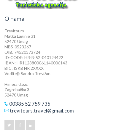
O nama
Trevitours
Matka Laginje 31
52470 Umag
MBS-0523267
OIB: 74520373724
ID-CODE: HR-B-52-040124422
IBAN: HR1123800061140006143
BIC: ISKB HR 2XXXX
Voditelj: Sandro Trevižan
Himera d.o.o.
Zagrebačka 3
52470 Umag
00385 52 759 735
trevitours.travel@gmail.com