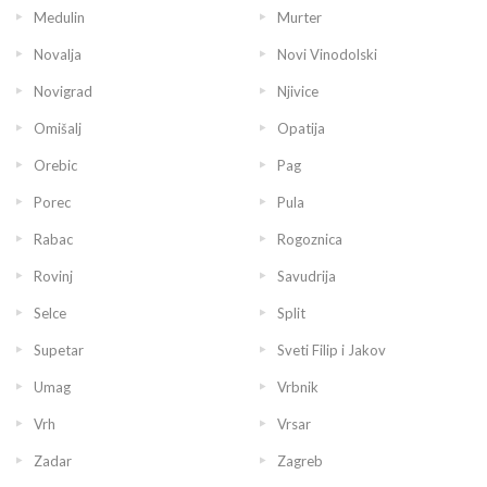
Medulin
Murter
Novalja
Novi Vinodolski
Novigrad
Njivice
Omišalj
Opatija
Orebic
Pag
Porec
Pula
Rabac
Rogoznica
Rovinj
Savudrija
Selce
Split
Supetar
Sveti Filip i Jakov
Umag
Vrbnik
Vrh
Vrsar
Zadar
Zagreb