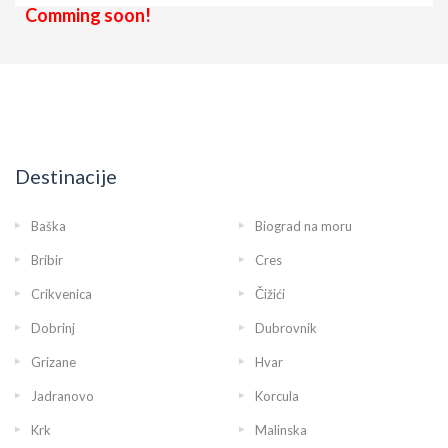
Comming soon!
Destinacije
Baška
Biograd na moru
Bribir
Cres
Crikvenica
Čižići
Dobrinj
Dubrovnik
Grizane
Hvar
Jadranovo
Korcula
Krk
Malinska