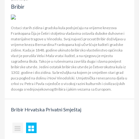
Bribir
Ostaci starih zidina i gradska kula podsjećaju na vrijeme knezova
Frankopana čija je četiri stoljetna vladavina ostavila duboke duhovne i
materijalne tragove u Vinodolu. Svoj najveći procvat Bribir doživljava u
vrijeme kneza Bernardina Frankopana koji učvršćuje kaštel i gradske
zidine. Kada je 1848. godine ukinuto bribirsko vlastelinstvo općinska
vlast je porušila Vela i Mala vrata i kaštel, a na njegovu je mjestu
sagrađena škola. Tako je u ruševinama završila duga i slavna povijest
bribirske utvrde. Jedini ostatak bribirske utvrde je četverokutna kula iz
1302. godine i dio zidina. Sa brežuljka na kojem je smješten stari grad
puca pogled na dolinu i Novi Vinodolski. Umjetnička renesansna djela u
crkvi sv. Petra i Pavla svjedoče o visokoj razini kulturnih i civilizacijskih
dosega srednjovjekovnog Bribira i jakim vezama sa Europom.
Bribir
Hrvatska
Privatni Smještaj