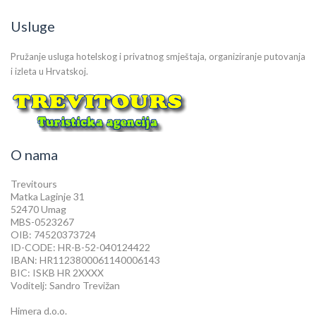
Usluge
Pružanje usluga hotelskog i privatnog smještaja, organiziranje putovanja
i izleta u Hrvatskoj.
O nama
Trevitours
Matka Laginje 31
52470 Umag
MBS-0523267
OIB: 74520373724
ID-CODE: HR-B-52-040124422
IBAN: HR1123800061140006143
BIC: ISKB HR 2XXXX
Voditelj: Sandro Trevižan
Himera d.o.o.