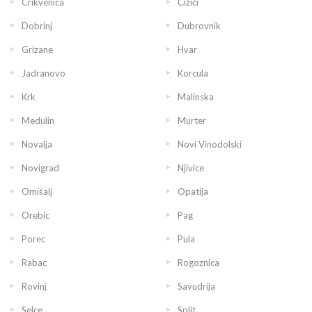
Crikvenica
Čižići
Dobrinj
Dubrovnik
Grizane
Hvar
Jadranovo
Korcula
Krk
Malinska
Medulin
Murter
Novalja
Novi Vinodolski
Novigrad
Njivice
Omišalj
Opatija
Orebic
Pag
Porec
Pula
Rabac
Rogoznica
Rovinj
Savudrija
Selce
Split