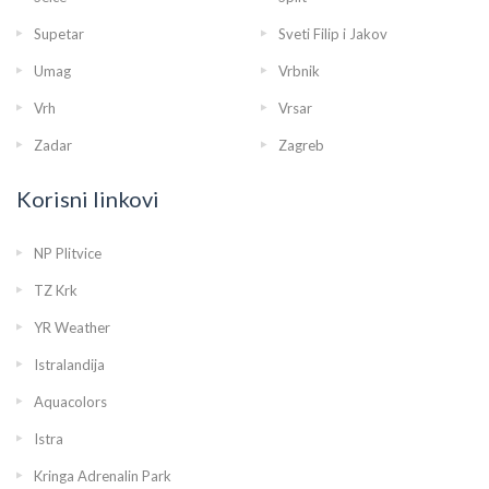
Supetar
Sveti Filip i Jakov
Umag
Vrbnik
Vrh
Vrsar
Zadar
Zagreb
Korisni linkovi
NP Plitvice
TZ Krk
YR Weather
Istralandija
Aquacolors
Istra
Kringa Adrenalin Park