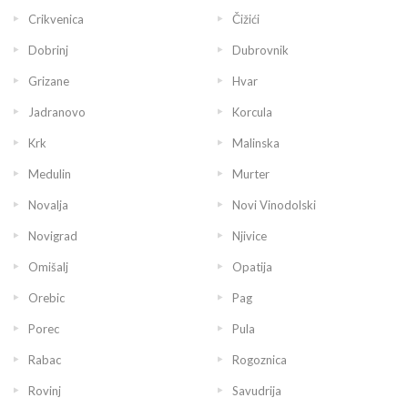
Crikvenica
Čižići
Dobrinj
Dubrovnik
Grizane
Hvar
Jadranovo
Korcula
Krk
Malinska
Medulin
Murter
Novalja
Novi Vinodolski
Novigrad
Njivice
Omišalj
Opatija
Orebic
Pag
Porec
Pula
Rabac
Rogoznica
Rovinj
Savudrija