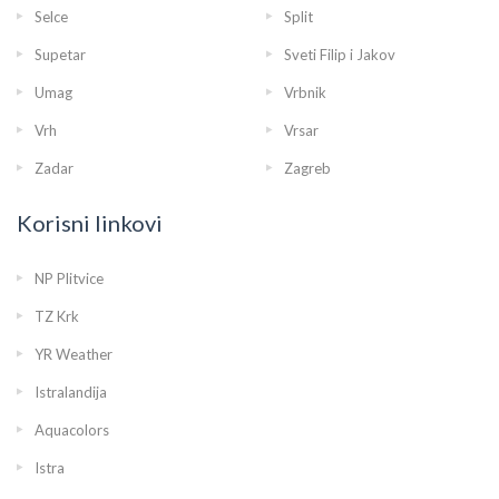
Selce
Split
Supetar
Sveti Filip i Jakov
Umag
Vrbnik
Vrh
Vrsar
Zadar
Zagreb
Korisni linkovi
NP Plitvice
TZ Krk
YR Weather
Istralandija
Aquacolors
Istra