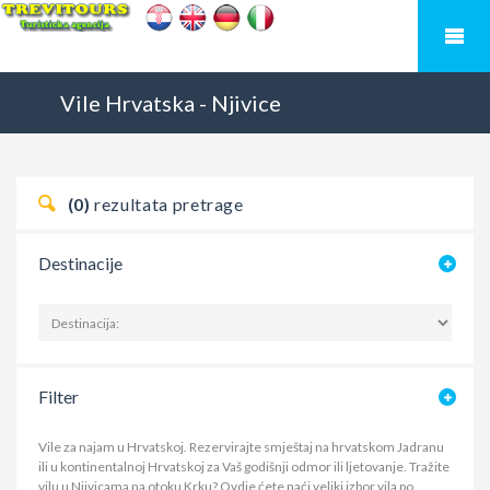
Vile
Hrvatska
-
Njivice
(0)
rezultata pretrage
Destinacije
Filter
Vile za najam u Hrvatskoj. Rezervirajte smještaj na hrvatskom Jadranu
ili u kontinentalnoj Hrvatskoj za Vaš godišnji odmor ili ljetovanje.
Tražite
vilu u Njivicama na otoku Krku? Ovdje ćete naći veliki izbor vila po