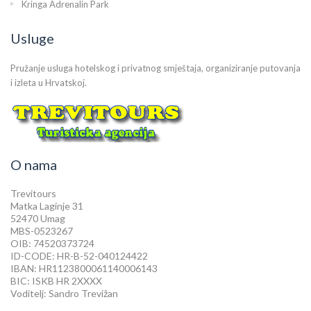
Kringa Adrenalin Park
Usluge
Pružanje usluga hotelskog i privatnog smještaja, organiziranje putovanja
i izleta u Hrvatskoj.
O nama
Trevitours
Matka Laginje 31
52470 Umag
MBS-0523267
OIB: 74520373724
ID-CODE: HR-B-52-040124422
IBAN: HR1123800061140006143
BIC: ISKB HR 2XXXX
Voditelj: Sandro Trevižan