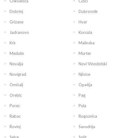
Crikvenica
Čižići
Dobrinj
Dubrovnik
Grizane
Hvar
Jadranovo
Korcula
Krk
Malinska
Medulin
Murter
Novalja
Novi Vinodolski
Novigrad
Njivice
Omišalj
Opatija
Orebic
Pag
Porec
Pula
Rabac
Rogoznica
Rovinj
Savudrija
Selce
Split