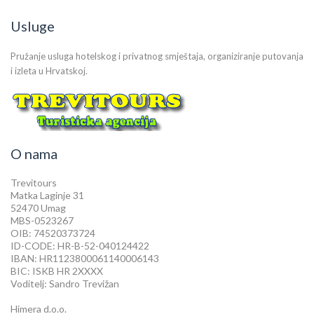
Usluge
Pružanje usluga hotelskog i privatnog smještaja, organiziranje putovanja
i izleta u Hrvatskoj.
O nama
Trevitours
Matka Laginje 31
52470 Umag
MBS-0523267
OIB: 74520373724
ID-CODE: HR-B-52-040124422
IBAN: HR1123800061140006143
BIC: ISKB HR 2XXXX
Voditelj: Sandro Trevižan
Himera d.o.o.