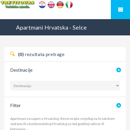
Apartmani
Hrvatska
-
Selce
(0)
rezultata pretrage
Destinacije
Filter
Apartmani za najam u Hrvatskoj. Rezervirajte smještaj na hrvatskom
Jadranu ili u kontinentalnoj Hrvatskoj za Vaš godišnji odmor ili
ljetovanje.
-