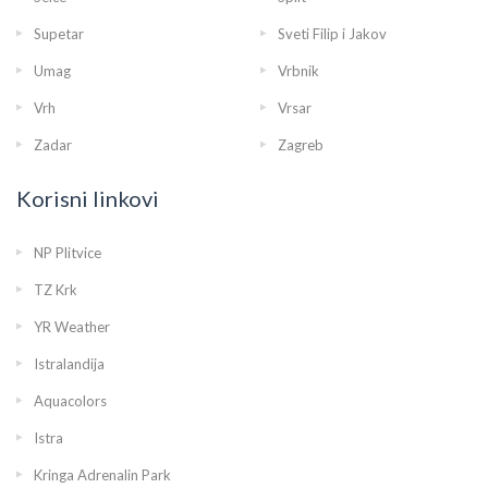
Supetar
Sveti Filip i Jakov
Umag
Vrbnik
Vrh
Vrsar
Zadar
Zagreb
Korisni linkovi
NP Plitvice
TZ Krk
YR Weather
Istralandija
Aquacolors
Istra
Kringa Adrenalin Park