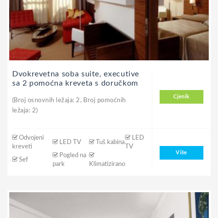
Dvokrevetna soba suite, executive
sa 2 pomoćna kreveta s doručkom
Cjenik
(Broj osnovnih ležaja: 2, Broj pomoćnih
ležaja: 2)
Odvojeni
LED
LED TV
Tuš kabina
kreveti
TV
Više
Pogled na
Sef
park
Klimatizirano