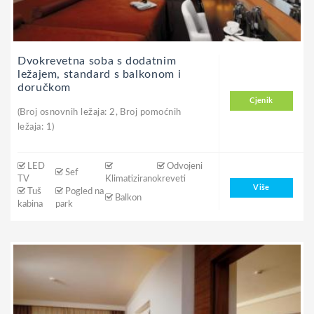
Dvokrevetna soba s dodatnim
ležajem, standard s balkonom i
doručkom
Cjenik
(Broj osnovnih ležaja: 2, Broj pomoćnih
ležaja: 1)
LED
Odvojeni
Sef
TV
Klimatizirano
kreveti
Više
Tuš
Pogled na
Balkon
kabina
park