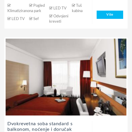
Pogled
Tuš
LED TV
Klimatizirano
na park
kabina
Više
Odvojeni
LED TV
Sef
kreveti
Dvokrevetna soba standard s
balkonom, noćenje i doručak