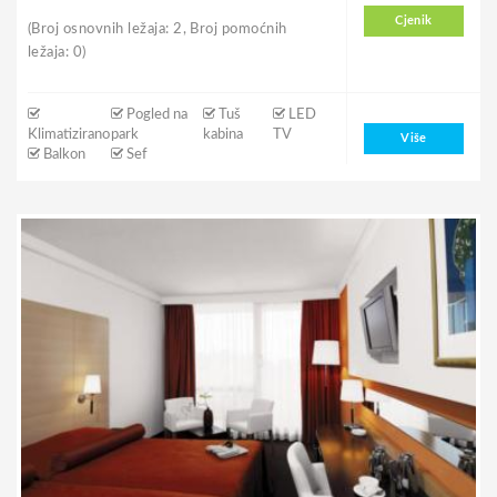
Cjenik
(Broj osnovnih ležaja: 2, Broj pomoćnih
ležaja: 0)
Pogled na
Tuš
LED
Klimatizirano
park
kabina
TV
Više
Balkon
Sef