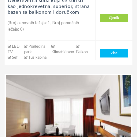
Dvokrevetna soba koja se koristi
kao jednokrevetna, superior, strana
bazen sa balkonom i doručkom
Cjenik
(Broj osnovnih ležaja: 1, Broj pomoćnih
ležaja: 0)
LED
Pogled na
TV
park
Klimatizirano
Balkon
Više
Sef
Tuš kabina