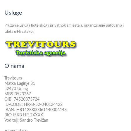
Usluge
Pružanje usluga hotelskog i privatnog smještaja, organiziranje putovanja i
izleta u Hrvatskoj.
O nama
Trevitours
Matka Laginje 31
52470 Umag
MBS-0523267
OIB: 74520373724
ID-CODE: HR-B-52-040124422
IBAN: HR1123800061140006143
BIC: ISKB HR 2XXXX
Voditelj: Sandro Trevižan
Himera d.o.o.