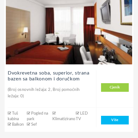
Dvokrevetna soba, superior, strana
bazen sa balkonom i doručkom
Cjenik
(Broj osnovnih ležaja: 2, Broj pomoćnih
ležaja: 0)
Tuš
Pogled na
LED
kabina
park
Klimatizirano
TV
Više
Balkon
Sef