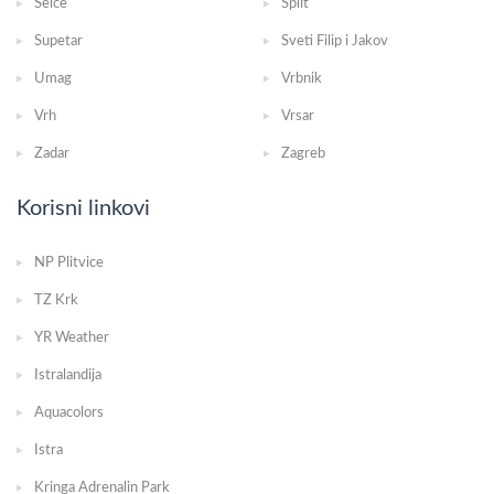
Selce
Split
Supetar
Sveti Filip i Jakov
Umag
Vrbnik
Vrh
Vrsar
Zadar
Zagreb
Korisni linkovi
NP Plitvice
TZ Krk
YR Weather
Istralandija
Aquacolors
Istra
Kringa Adrenalin Park