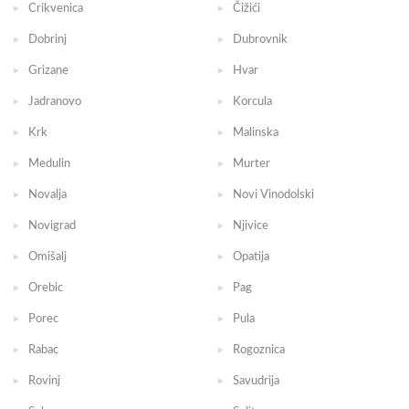
Crikvenica
Čižići
Dobrinj
Dubrovnik
Grizane
Hvar
Jadranovo
Korcula
Krk
Malinska
Medulin
Murter
Novalja
Novi Vinodolski
Novigrad
Njivice
Omišalj
Opatija
Orebic
Pag
Porec
Pula
Rabac
Rogoznica
Rovinj
Savudrija