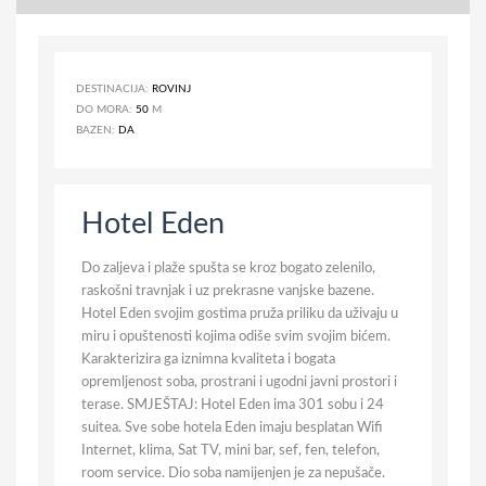
DESTINACIJA:
ROVINJ
DO MORA:
50
M
BAZEN:
DA
Hotel Eden
Do zaljeva i plaže spušta se kroz bogato zelenilo,
raskošni travnjak i uz prekrasne vanjske bazene.
Hotel Eden svojim gostima pruža priliku da uživaju u
miru i opuštenosti kojima odiše svim svojim bićem.
Karakterizira ga iznimna kvaliteta i bogata
opremljenost soba, prostrani i ugodni javni prostori i
terase. SMJEŠTAJ: Hotel Eden ima 301 sobu i 24
suitea. Sve sobe hotela Eden imaju besplatan Wifi
Internet, klima, Sat TV, mini bar, sef, fen, telefon,
room service. Dio soba namijenjen je za nepušače.