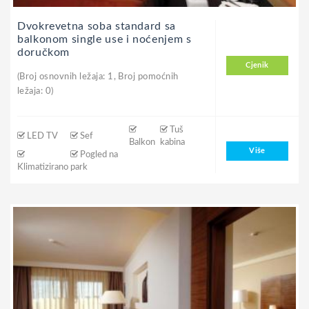
Dvokrevetna soba standard sa
balkonom single use i noćenjem s
doručkom
Cjenik
(Broj osnovnih ležaja: 1, Broj pomoćnih
ležaja: 0)
Tuš
LED TV
Sef
Balkon
kabina
Više
Pogled na
Klimatizirano
park