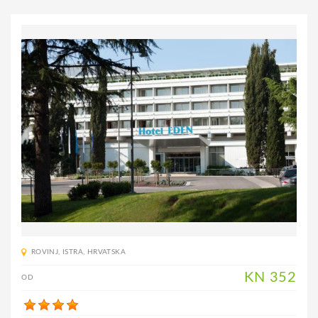
ROVINJ
,
ISTRA
,
HRVATSKA
KN
352
OD