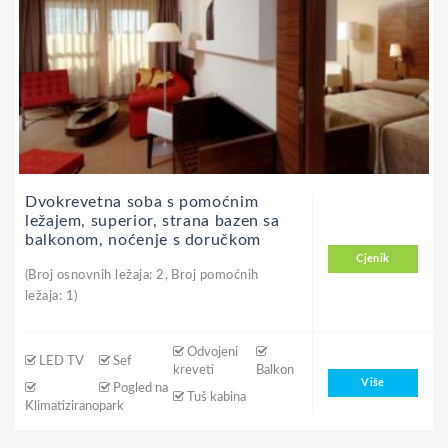
Dvokrevetna soba s pomoćnim
ležajem, superior, strana bazen sa
balkonom, noćenje s doručkom
Cjenik
(Broj osnovnih ležaja: 2, Broj pomoćnih
ležaja: 1)
Odvojeni
LED TV
Sef
kreveti
Balkon
Više
Pogled na
Tuš kabina
Klimatizirano
park