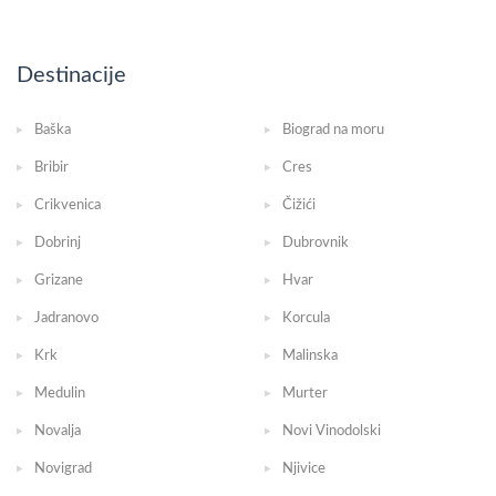
Destinacije
Baška
Biograd na moru
Bribir
Cres
Crikvenica
Čižići
Dobrinj
Dubrovnik
Grizane
Hvar
Jadranovo
Korcula
Krk
Malinska
Medulin
Murter
Novalja
Novi Vinodolski
Novigrad
Njivice