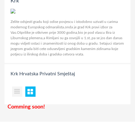
Krk
Zelite odsjesti gradu koji odise povjescu i istodobno uzivati u carima
modernog Europskog odmaralista,onda je grad Krk pravi izbor za
Vas.Otprilike je otkriven prije 3000 godina,bio je pod vlascu Ilira iz
Liburnskog plemena,a Rimljani su ga osvojili u 1.st.,pa se jos dan danas
mogu vidjeti ostaci i znamenitosti iz onog doba u gradu. Setajuci starom
jezgrom grada biti cete odusevljeni gradskim kamenim zidinama koje
potjecu iz ilirskog doba i gradska cetvora vrata.
Krk
Hrvatska
Privatni Smještaj
Comming soon!