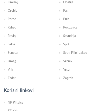
Omišalj
Opatija
Orebic
Pag
Porec
Pula
Rabac
Rogoznica
Rovinj
Savudrija
Selce
Split
Supetar
Sveti Filip i Jakov
Umag
Vrbnik
Vrh
Vrsar
Zadar
Zagreb
Korisni linkovi
NP Plitvice