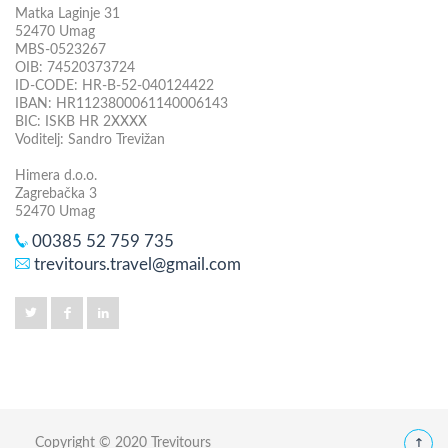
Matka Laginje 31
52470 Umag
MBS-0523267
OIB: 74520373724
ID-CODE: HR-B-52-040124422
IBAN: HR1123800061140006143
BIC: ISKB HR 2XXXX
Voditelj: Sandro Trevižan
Himera d.o.o.
Zagrebačka 3
52470 Umag
00385 52 759 735
trevitours.travel@gmail.com
Copyright © 2020 Trevitours