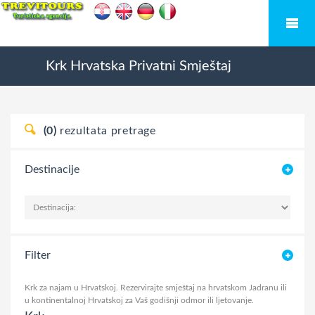
Krk
Hrvatska
Privatni Smještaj
(0)
rezultata pretrage
Destinacije
Filter
Krk za najam u Hrvatskoj. Rezervirajte smještaj na hrvatskom Jadranu ili
u kontinentalnoj Hrvatskoj za Vaš godišnji odmor ili ljetovanje.