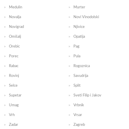
Medulin
Murter
Novalja
Novi Vinodolski
Novigrad
Njivice
Omišalj
Opatija
Orebic
Pag
Porec
Pula
Rabac
Rogoznica
Rovinj
Savudrija
Selce
Split
Supetar
Sveti Filip i Jakov
Umag
Vrbnik
Vrh
Vrsar
Zadar
Zagreb