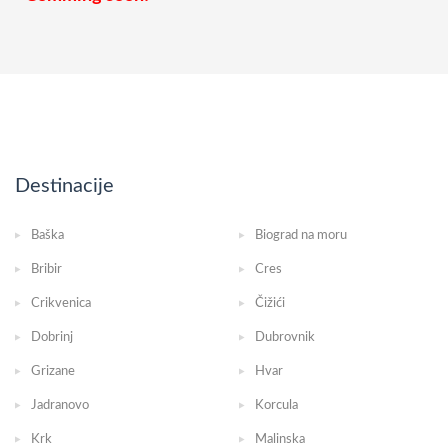
Destinacije
Baška
Biograd na moru
Bribir
Cres
Crikvenica
Čižići
Dobrinj
Dubrovnik
Grizane
Hvar
Jadranovo
Korcula
Krk
Malinska