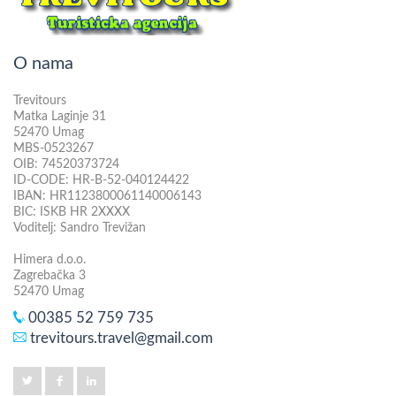
O nama
Trevitours
Matka Laginje 31
52470 Umag
MBS-0523267
OIB: 74520373724
ID-CODE: HR-B-52-040124422
IBAN: HR1123800061140006143
BIC: ISKB HR 2XXXX
Voditelj: Sandro Trevižan
Himera d.o.o.
Zagrebačka 3
52470 Umag
00385 52 759 735
trevitours.travel@gmail.com