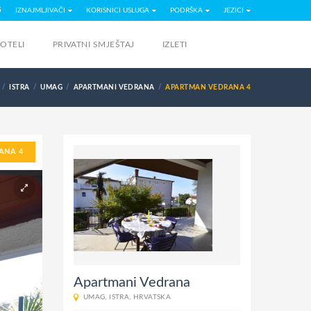
5
IZNAJMLJIVAČI
KORISNICI USLUGA
PODRŠKA
JEZICI
OTELI
PRIVATNI SMJEŠTAJ
IZLETI
ISTRA
UMAG
APARTMANI VEDRANA
APARTMAN VEDRANA 4
ANA 4
Apartmani Vedrana
UMAG
,
ISTRA
,
HRVATSKA