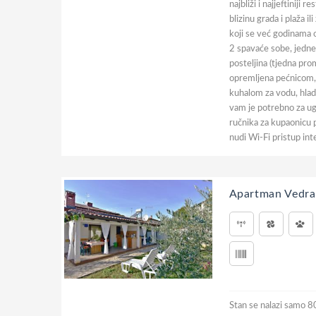
najbliži i najjeftiniji
blizinu grada i plaža 
koji se već godinama 
2 spavaće sobe, jedne
posteljina (tjedna pro
opremljena pećnicom,
kuhalom za vodu, hla
vam je potrebno za u
ručnika za kupaonicu 
nudi Wi-Fi pristup in
Apartman Vedra
Stan se nalazi samo 8