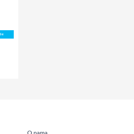
iše
O nama