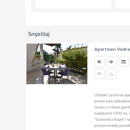
Smještaj
Apartman Vedra
Udoban i prostran apa
prvom katu obiteljske
terasu s vrtnom garni
(udaljenost 1400 m), U
"Gostionica Koper" na s
prisustvovanje pozna