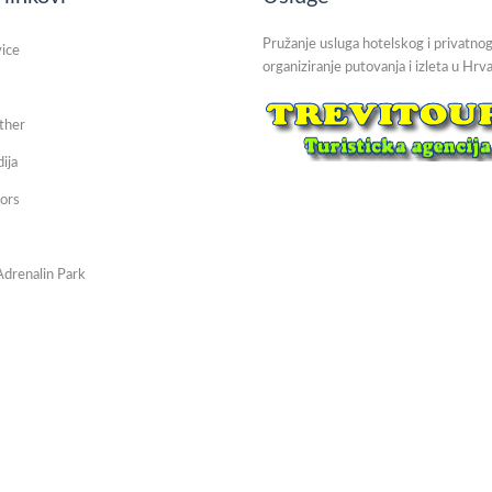
Pružanje usluga hotelskog i privatnog
vice
organiziranje putovanja i izleta u Hrva
ther
dija
ors
Adrenalin Park