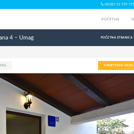
00385 52 759 73
POČETNA
H
-
ana 4
Umag
POČETNA STRANICA
MAG
APARTMAN VEDR