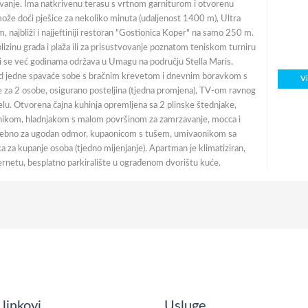
ivanje. Ima natkrivenu terasu s vrtnom garniturom i otvorenu
može doći pješice za nekoliko minuta (udaljenost 1400 m), Ultra
najbliži i najjeftiniji restoran "Gostionica Koper" na samo 250 m.
 blizinu grada i plaža ili za prisustvovanje poznatom teniskom turniru
 se već godinama održava u Umagu na području Stella Maris.
od jedne spavaće sobe s bračnim krevetom i dnevnim boravkom s
V
 za 2 osobe, osigurano posteljina (tjedna promjena), TV-om ravnog
lu. Otvorena čajna kuhinja opremljena sa 2 plinske štednjake,
jnikom, hladnjakom s malom površinom za zamrzavanje, mocca i
rebno za ugodan odmor, kupaonicom s tušem, umivaonikom sa
 za kupanje osoba (tjedno mijenjanje). Apartman je klimatiziran,
ternetu, besplatno parkiralište u ograđenom dvorištu kuće.
 linkovi
Usluge