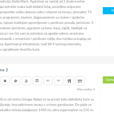
dručju Stella Maris. Apartman se sastoji od 2 dvokrevetne
aju potrebe svaka nudi dodatni ležaj, posteljinu osigurano
V
 propustite veliku dnevnu sobu s izlazom na terasu, plosnatim TV
im programom, kaučem, blagovaonicom sa stolom i sjedećim
ba, čajnom kuhinjom opremljenom s perilicom posuđa, pećnicom, 4
ovalnom pećnicom, aparatom za kavu. kava, čajnik, hladnjak sa
cca i sve što vam je potrebno za ugodan odmor, prostrana
ivaonik s ormarićem i perilicom rublja, dva ručnika za kupnju po
no). Apartman je klimatiziran, nudi Wi-Fi pristup internetu,
e u ograđenom dvorištu kuće.
na 2
Cijena
Max osoba: 4
00 m od centra Umaga. Nalazi se na prvom katu obiteljske kuće sa
ljivanje, ima natkrivenu terasu s vrtnom garniturom. Do plaže se
nekoliko minuta (udaljenost 1400 m), ultra supermarket na 250 m,