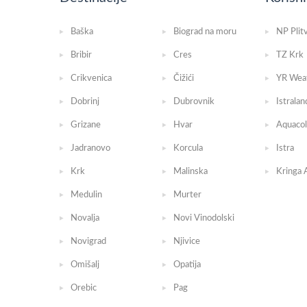
Baška
Biograd na moru
NP Plit
Bribir
Cres
TZ Krk
Crikvenica
Čižići
YR Wea
Dobrinj
Dubrovnik
Istralan
Grizane
Hvar
Aquacol
Jadranovo
Korcula
Istra
Krk
Malinska
Kringa 
Medulin
Murter
Novalja
Novi Vinodolski
Novigrad
Njivice
Omišalj
Opatija
Orebic
Pag