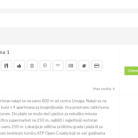
na 1
Cijena
Max osoba: 6
rtman nalazi se na samo 800 m od centra Umaga. Nalazi se na
 kuće s 4 apartmana za iznajmljivanje. Ima prostranu natkrivenu
turom. Do plaže se može doći pješice za nekoliko minuta
ltra supermarket na 250 m, najbliži i najjeftiniji restoran
amo 250 m. Lokacija je odlična za blizinu grada i plaža ili za
tom teniskom turniru ATP Open Croatia koji se već godinama