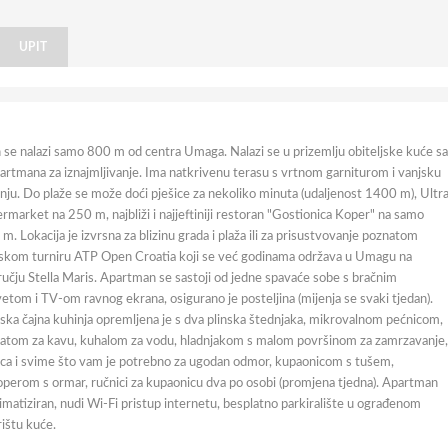
UPIT
 se nalazi samo 800 m od centra Umaga. Nalazi se u prizemlju obiteljske kuće sa
artmana za iznajmljivanje. Ima natkrivenu terasu s vrtnom garniturom i vanjsku
nju. Do plaže se može doći pješice za nekoliko minuta (udaljenost 1400 m), Ultr
rmarket na 250 m, najbliži i najjeftiniji restoran "Gostionica Koper" na samo
m. Lokacija je izvrsna za blizinu grada i plaža ili za prisustvovanje poznatom
skom turniru ATP Open Croatia koji se već godinama održava u Umagu na
učju Stella Maris. Apartman se sastoji od jedne spavaće sobe s bračnim
etom i TV-om ravnog ekrana, osigurano je posteljina (mijenja se svaki tjedan).
ska čajna kuhinja opremljena je s dva plinska štednjaka, mikrovalnom pećnicom,
atom za kavu, kuhalom za vodu, hladnjakom s malom površinom za zamrzavanje,
a i svime što vam je potrebno za ugodan odmor, kupaonicom s tušem,
perom s ormar, ručnici za kupaonicu dva po osobi (promjena tjedna). Apartman
limatiziran, nudi Wi-Fi pristup internetu, besplatno parkiralište u ograđenom
ištu kuće.