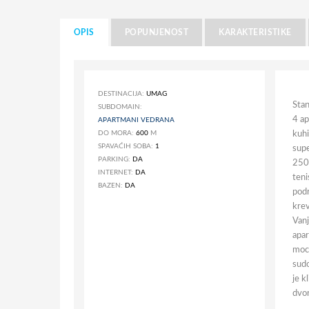
OPIS
POPUNJENOST
KARAKTERISTIKE
DESTINACIJA:
UMAG
Stan
SUBDOMAIN:
4 ap
APARTMANI VEDRANA
DO MORA:
600
M
kuhi
SPAVAĆIH SOBA:
1
supe
PARKING:
DA
250 
INTERNET:
DA
teni
BAZEN:
DA
podr
krev
Vanj
apar
mocc
sudo
je k
dvor