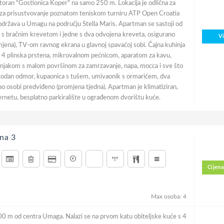
 restoran "Gostionica Koper" na samo 250 m. Lokacija je odlična za
ili za prisustvovanje poznatom teniskom turniru ATP Open Croatia
održava u Umagu na području Stella Maris. Apartman se sastoji od
 s bračnim krevetom i jedne s dva odvojena kreveta, osigurano
V
mjena), TV-om ravnog ekrana u glavnoj spavaćoj sobi. Čajna kuhinja
 4 plinska prstena, mikrovalnom pećnicom, aparatom za kavu,
dnjakom s malom površinom za zamrzavanje, napa, mocca i sve što
godan odmor, kupaonica s tušem, umivaonik s ormarićem, dva
po osobi predviđeno (promjena tjedna). Apartman je klimatiziran,
ternetu, besplatno parkiralište u ograđenom dvorištu kuće.
na 3
Cijena
Max osoba: 4
00 m od centra Umaga. Nalazi se na prvom katu obiteljske kuće s 4