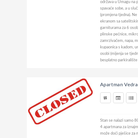
održava u Umagu na po
spavaće sobe, a u sluč
(promjena tjedna). Ne
ekranom sa satelitsk
garniturama za 6 oso
plinske pećnice, mikr
zamrzivačem, napa, mo
kupaonica s kadom, um
osobi (mijenja se tjed
besplatno parkirališt
Apartman Vedra
Stan se nalazi samo 8
4 apartmana za iznajm
može doći pješice za 