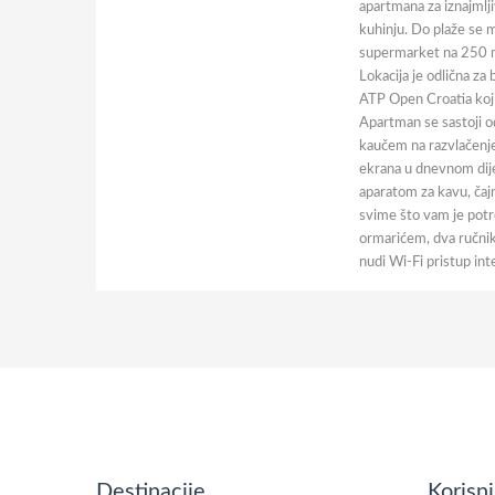
apartmana za iznajmlj
kuhinju. Do plaže se 
supermarket na 250 m, 
Lokacija je odlična za
ATP Open Croatia koji
Apartman se sastoji 
kaučem na razvlačenje
ekrana u dnevnom dije
aparatom za kavu, ča
svime što vam je pot
ormarićem, dva ručnika
nudi Wi-Fi pristup in
Destinacije
Korisni