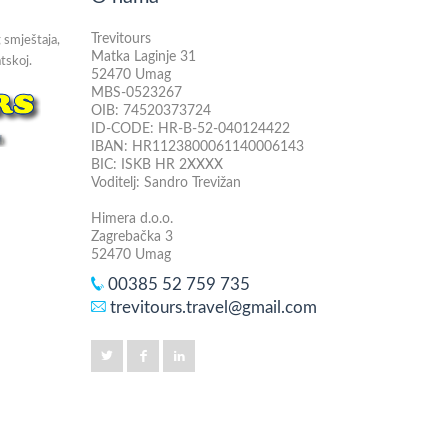
Trevitours
 smještaja,
Matka Laginje 31
tskoj.
52470 Umag
MBS-0523267
OIB: 74520373724
ID-CODE: HR-B-52-040124422
IBAN: HR1123800061140006143
BIC: ISKB HR 2XXXX
Voditelj: Sandro Trevižan
Himera d.o.o.
Zagrebačka 3
52470 Umag
00385 52 759 735
trevitours.travel@gmail.com