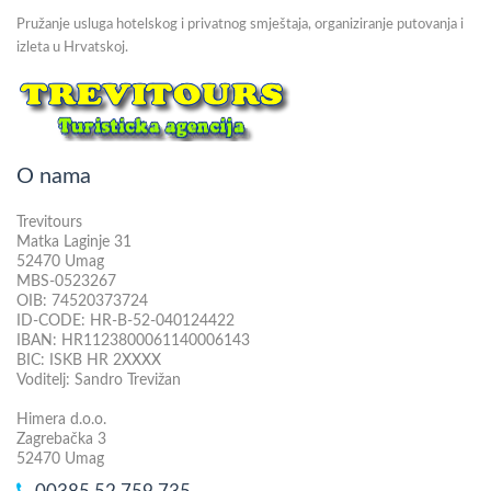
Pružanje usluga hotelskog i privatnog smještaja, organiziranje putovanja i
izleta u Hrvatskoj.
O nama
Trevitours
Matka Laginje 31
52470 Umag
MBS-0523267
OIB: 74520373724
ID-CODE: HR-B-52-040124422
IBAN: HR1123800061140006143
BIC: ISKB HR 2XXXX
Voditelj: Sandro Trevižan
Himera d.o.o.
Zagrebačka 3
52470 Umag