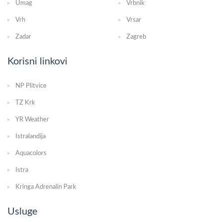
Umag
Vrbnik
Vrh
Vrsar
Zadar
Zagreb
Korisni linkovi
NP Plitvice
TZ Krk
YR Weather
Istralandija
Aquacolors
Istra
Kringa Adrenalin Park
Usluge