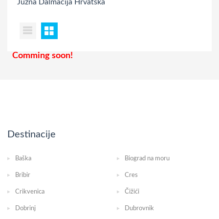
Južna Dalmacija
Hrvatska
Comming soon!
Destinacije
Baška
Biograd na moru
Bribir
Cres
Crikvenica
Čižići
Dobrinj
Dubrovnik