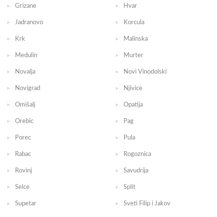
Grizane
Hvar
Jadranovo
Korcula
Krk
Malinska
Medulin
Murter
Novalja
Novi Vinodolski
Novigrad
Njivice
Omišalj
Opatija
Orebic
Pag
Porec
Pula
Rabac
Rogoznica
Rovinj
Savudrija
Selce
Split
Supetar
Sveti Filip i Jakov